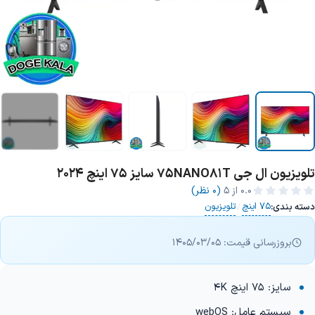
تلویزیون ال جی 75NANO81T سایز 75 اینچ 2024
+7 تصویر
0.0
از ۵
(0 نظر)
75 اینچ
تلویزیون
دسته بندی:
/
بروزرسانی قیمت: 1405/03/05
سایز: 75 اینچ 4K
سیستم عامل: webOS