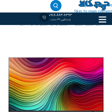
Skip to navigation
Skip to main content
0918-883-8393
پاسخگویی 24 ساعت
خانه
‹
75 اینچ
/
تلویزیون
/
تلویزیون 4K
/
تلویزیون ال جی
/
تلویزیون ال جی 75 اینچ