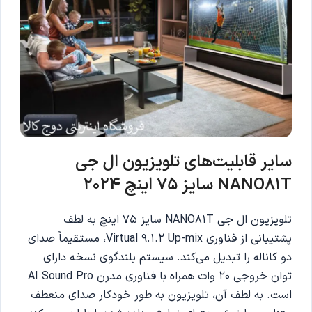
سایر قابلیت‌های تلویزیون ال جی
NANO81T سایز 75 اینچ 2024
تلویزیون ال جی NANO81T سایز 75 اینچ به لطف
پشتیبانی از فناوری Virtual 9.1.2 Up-mix، مستقیماً صدای
دو کاناله را تبدیل می‌کند. سیستم بلندگوی نسخه دارای
توان خروجی 20 وات همراه با فناوری مدرن AI Sound Pro
است. به لطف آن، تلویزیون به طور خودکار صدای منعطف