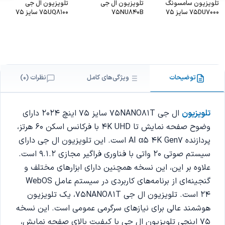
تلویزیون سامسونگ
تلویزیون ال جی
تلویزیون ال جی
75DU7000 سایز 75
75NU840B
75UQ8100 سایز 75
اینچ
اینچ
توضیحات
ویژگی‌های کامل
نظرات (0)
تلویزیون
ال جی 75NANO81T سایز 75 اینچ 2024 دارای
وضوح صفحه نمایش تا 4K UHD با فرکانس اسکن 60 هرتز،
پردازنده AI α5 4K Gen7 است. این تلویزیون ال جی دارای
سیستم صوتی 20 واتی با فناوری فراگیر مجازی 9.1.2 است.
علاوه بر این، این نسخه همچنین دارای ابزارهای مختلف و
گنجینه‌ای از برنامه‌های کاربردی در سیستم عامل WebOS
24 است. تلویزیون ال جی 75NANO81T، یک تلویزیون
هوشمند عالی برای نیازهای سرگرمی عمومی است. این نسخه
75 اینچی تلویزیون ال‌ جی با کیفیت بالای صفحه نمایش،