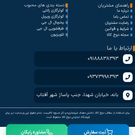
راهنمای مشتریان
دسته بندی های محبوب
کولرگازی زانتی
درباره ما
کولرگازی ویربل
تماس باما
یخچال ال جی
رضایت مشتریان
ظرفشویی ال جی
شرایط و قوانین
تلویزیون
مجله دوج کالا
ارتباط با ما
09188838393
09373998393
بانه، خیابان شهدا، جنب پاساژ شهر آفتاب
برای استفاده از مطالب دوج کالا، داشتن «هدف غیرتجاری» و ذکر «منبع» کافیست. تمام حقوق اين وب‌سايت نیز برای
فروشگاه اینترنتی دوج کالا محفوظ است.
ثبت سفارش
مشاوره رایگان