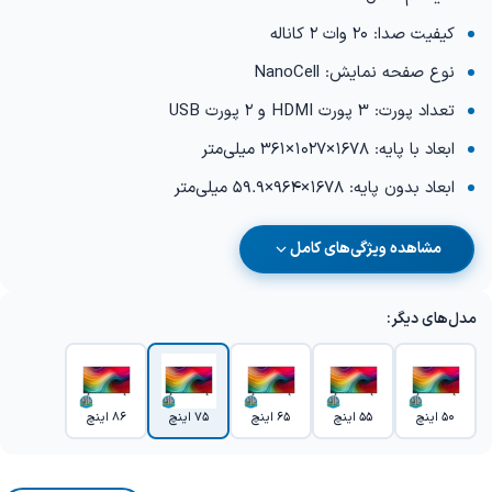
کیفیت صدا: 20 وات 2 کاناله
نوع صفحه نمایش: NanoCell
تعداد پورت: 3 پورت HDMI و 2 پورت USB
ابعاد با پایه: 1678×1027×361 میلی‌متر
ابعاد بدون پایه: 1678×964×59.9 میلی‌متر
مشاهده ویژگی‌های کامل
مدل‌های دیگر:
50 اینچ
55 اینچ
65 اینچ
75 اینچ
86 اینچ