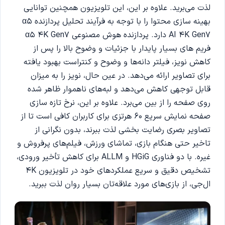
لذت می‌برید. علاوه بر این، این تلویزیون همچنین توانایی
بهینه سازی محتوا را با توجه به فرآیند تحلیل پردازنده α5
AI 4K Gen7 دارد. پردازنده هوش مصنوعی α5 4K Gen7
فریم های بسیار پایدار با جزئیات و وضوح بالا را پس از
کاهش نویز، فیلتر دانه‌ها و وضوح و کنتراست بهبود یافته
برای تصاویر ارائه می‌دهد. در عین حال، نویز را به میزان
قابل توجهی کاهش می‌دهد و لبه‌های ناهموار ظاهر شده
روی صفحه را از بین می‌برد. علاوه بر این، نرخ تازه سازی
صفحه نمایش سریع 60 هرتزی برای کاربران کافی است تا از
تصاویر بصری رضایت بخشی لذت ببرند، بدون نگرانی از
تاخیر حتی هنگام بازی، تماشای ورزش، فیلم‌های پرفروش و
غیره. با دو فناوری HGiG و ALLM برای کاهش تأخیر ورودی،
تشخیص دقیق و سریع عملکردهای خود در تلویزیون 4K
ال‌جی، از بازی‌های مورد علاقه‌تان بسیار روان لذت ببرید.