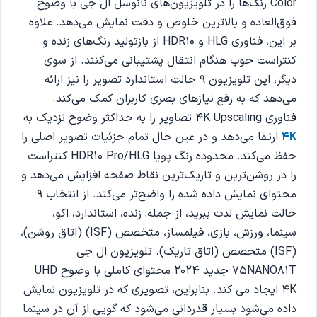
Color رنگ‌ها را در تلویزیون‌های نانوسل ال جی با وضوح
فوق‌العاده و بالاترین خلوص و دقت نمایش می‌دهد. علاوه
بر این، فناوری HLG و HDR10 از بازتولید رنگ‌های زنده و
کنتراست خوب هنگام انتقال پشتیبانی می‌کنند. از سوی
دیگر، این تلویزیون 9 حالت استاندارد تصویر را نیز ارائه
می‌دهد که به رفع نیازهای بصری کاربران کمک می‌کند.
فناوری 4K Upscaling تصاویر را به حداکثر وضوح نزدیک به
4K
ارتقا می‌دهد و در عین حال تمام جزئیات تصویر اصلی را
حفظ می‌کند. محدوده رنگ پویا HDR10 Pro/HLG کنتراست
را در روشن‌ترین و تاریک‌ترین نقاط صفحه افزایش می‌دهد و
محتوای نمایش داده شده را واضح‌تر می‌کند. از انتخاب 9
حالت نمایش لذت ببرید، از جمله: زنده، استاندارد، اکو،
سینما، ورزش، بازی، فیلمساز، متخصص (ISF) (اتاق روشن)،
(ISF) متخصص (اتاق تاریک). تلویزیون ال جی
75NANO81T جدید 2024 محتوای کاملی با وضوح UHD
4K ایجاد می کند. بنابراین، تصویری که در تلویزیون نمایش
داده می‌شود بسیار قدردانی می‌شود که گویی از آن در سینما