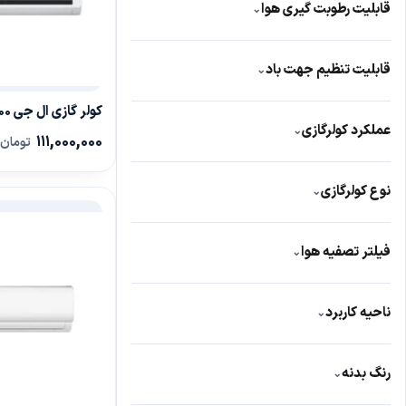
قابلیت رطوبت گیری هوا
⌄
دارد
23
قابلیت تنظیم جهت باد
⌄
HI-NANO
3
دارد
25
کولر گازی ال جی 24000 IQA
عملکرد کولرگازی
⌄
111,000,000
تومان
چپ و راست
3
سرد و گرم
68
بالا و پایین
3
نوع کولرگازی
⌄
گرمایشی
29
اسپلیت تک پنل
67
سرمایشی
29
فیلتر تصفیه هوا
⌄
داکت اسپلیت کانالی
10
دارد
23
اسپلیت
2
ناحیه کاربرد
⌄
SMART AIR FALLOW
3
کلاس آب و هوایی T3
42
رنگ بدنه
⌄
مناطق گرم و حاره‌ای
37