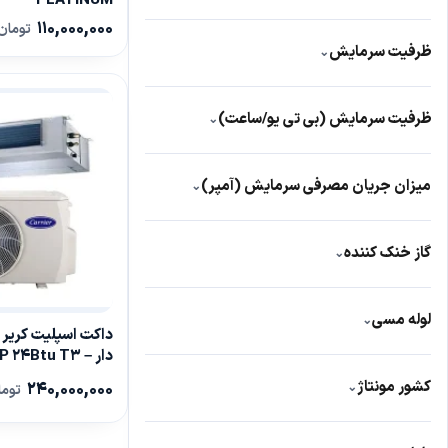
PLATINUM
GENERAL ICE
6
دارد
110,000,000
555
تومان
ظرفيت سرمايش
⌄
ندارد
34
24500
1
ظرفیت سرمایش (بی تی یو/ساعت)
⌄
24000
1
24000
18
میزان جریان مصرفی سرمایش (آمپر)
⌄
24BTU
1
11
1
گاز خنک کننده
⌄
9.7
1
R410A
5
لوله مسی
⌄
دار – 38QSM024VSP 24Btu T3
دارد
21
کشور مونتاژ
240,000,000
⌄
توما
چین
214