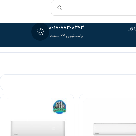
یون
0918-883-8393
پاسخگویی 24 ساعت