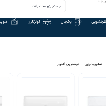
 با ما
رفشویی
یخچال
کولرگازی
تلویز
محبوب‌ترین
بیشترین امتیاز