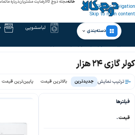
خانه
مجله دوج کالا
رضایت مشتریان
درباره ما
تماس
Skip to navigation
Skip to main content
لباسشویی
ظ
دسته‌بندی
خانه
فروشگاه
کولر گازی
کولر گازی 24 هزار
کولر گازی 24 هزار
ترتیب نمایش
جدیدترین
بالاترین قیمت
پایین‌ترین قیمت
فیلترها
قیمت
⌄
240,000,000
93,000,000