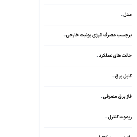
کره
507
مدل
⌄
چین
112
HiH-24TG
3
آمریکا
32
برچسب مصرف انرژی یونیت خارجی
⌄
HRH-24TQ
1
تایلند
15
+++A
14
GNRR-24GR AA-O
1
حالت های عملکرد
⌄
A+
6
سرمایشی/گرمایشی
26
C
2
کابل برق
⌄
دارد
337
فاز برق مصرفی
⌄
تک فاز
23
ریموت کنترل
⌄
دارد
393