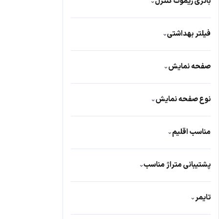
باتری ریموت کنترل
⌄
دارد
316
فیلتر بهداشتی
⌄
دارد
64
صفحه نمایش
⌄
دارد
184
نوع صفحه نمایش
⌄
LED
379
مناسب اقلیم
⌄
گرم و حاره ای T3
19
پشتیبانی متراژ مناسب
⌄
45 الی 60 متر مربع
14
تایمر
⌄
دارد
27