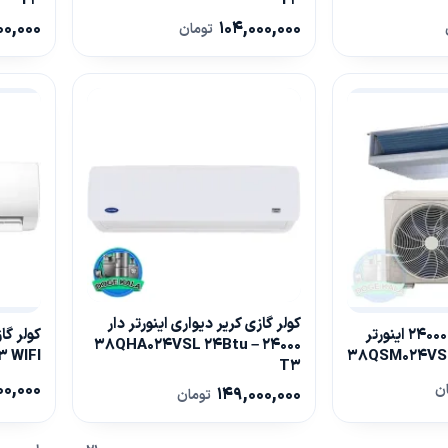
T3
T3
00,000
104,000,000
تومان
کولر گازی کریر دیواری اینورتر دار
داکت اسپلیت کریر 24000 اینورتر
24000 – 38QHA024VSL 24Btu
 WIFI
T3
00,000
ن
149,000,000
تومان