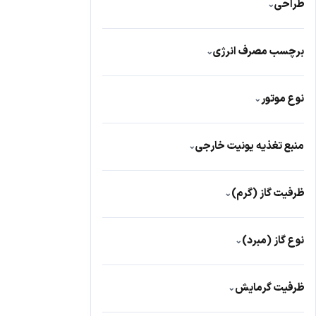
طراحی
⌄
دیواری
3
برچسب مصرف انرژی
⌄
B
11
نوع موتور
⌄
روتاری
51
منبع تغذیه یونیت خارجی
⌄
تروپیکال
8
تک فاز
25
ظرفیت گاز (گرم)
⌄
1580
1
نوع گاز (مبرد)
⌄
1500
1
R410A
75
ظرفيت گرمايش
⌄
R410
13