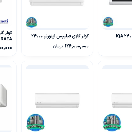
کولر گازی فیلیپس اینورتر 24000
3RAEA
126,000,000
تومان
00,000