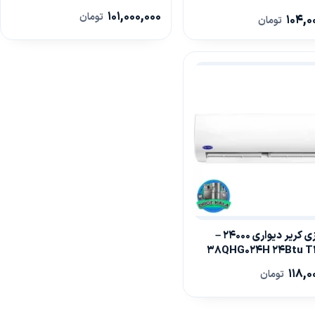
101,000,000
تومان
104,0
تومان
کولر گازی کریر دیواری 24000 –
38QHG024H 24Btu T3
118,0
تومان