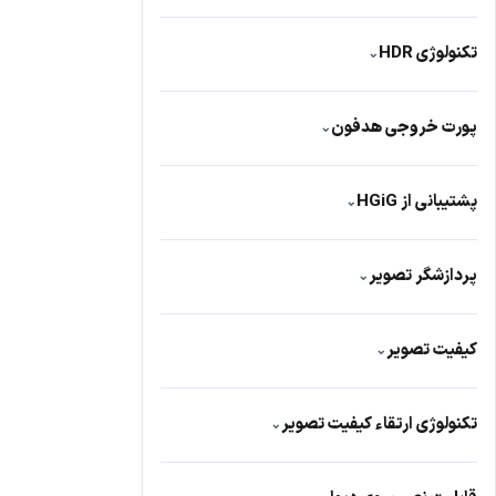
4 عدد HDMI 2.1
106
تکنولوژی HDR
⌄
دارد
444
پورت خروجی هدفون
⌄
دارد
96
پشتیبانی از HGiG
⌄
دارد
39
پردازشگر تصویر
⌄
دارد
2
کیفیت تصویر
⌄
4k
496
تکنولوژی ارتقاء کیفیت تصویر
⌄
HD
4
دارد
392