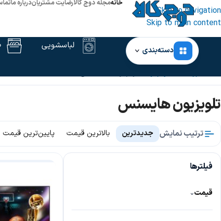
خانه
مجله دوج کالا
رضایت مشتریان
درباره ما
تماس
Skip to navigation
Skip to main content
لباسشویی
ظ
دسته‌بندی
خانه
فروشگاه
تلویزیون
تلویزیون هایسنس
تلویزیون هایسنس
ترتیب نمایش
جدیدترین
بالاترین قیمت
پایین‌ترین قیمت
فیلترها
قیمت
⌄
89,000,000
10,900,000