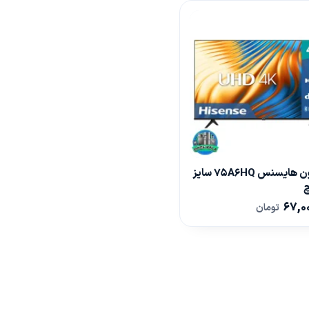
تلویزیون هایسنس 75A6HQ سایز
67,0
تومان