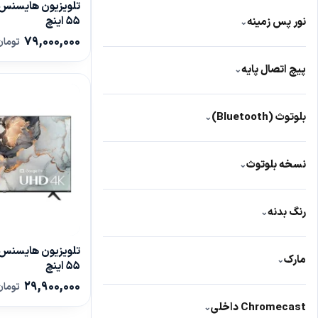
دارد
334
12 وات
4
DTS Virtual:X
11
55 اینچ
نور پس زمینه
⌄
79,000,000
تومان
Direct Full Array Mini LED
27
پیچ اتصال پایه
⌄
دارد
161
بلوتوث (Bluetooth)
⌄
دارد
506
نسخه بلوتوث
⌄
ندارد
3
5:0
53
رنگ بدنه
⌄
مشکی
518
مارک
⌄
55 اینچ
29,900,000
Hisense
تومان
60
Chromecast داخلی
⌄