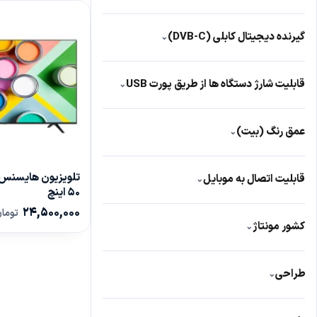
دارد
119
گیرنده دیجیتال کابلی (DVB-C)
⌄
دارد
341
قابلیت شارژ دستگاه ها از طریق پورت USB
⌄
دارد
45
عمق رنگ (بیت)
⌄
10
189
قابلیت اتصال به موبایل
⌄
50 اینچ
دارد
555
24,500,000
توما
کشور مونتاژ
⌄
چین
214
طراحی
⌄
تخت
314