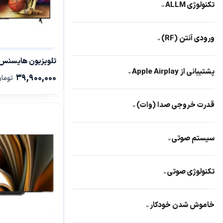
تکنولوژی ALLM
⌄
دارد
96
ورودی آنتن (RF)
⌄
دارد
421
تلویزیون هایسنس 5U6N
پشتیبانی از Apple Airplay
⌄
39,900,000
توما
دارد
395
قدرت خروجی صدا (وات)
⌄
20
299
سیستم صوتی
⌄
40
78
2کاناله
17
60
38
تکنولوژی صوتی
⌄
20وات
20
Dolby Audio
281
خاموش شدن خودکار
⌄
24 وات
19
Dolby Atmos
224