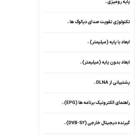
پایه رومیزی
⌄
2 شاخه
4
دارد
301
تکنولوژی تقویت صدای دیالوگ ها
⌄
دارد
372
ابعاد با پایه (میلیمتر)
⌄
1231.9×772.1×226
2
ابعاد بدون پایه (میلیمتر)
⌄
1117x274x646
1
726×85×430
1
1040x369x1677
1
پشتیبانی از DLNA
⌄
726×186×479
1
دارد
421
راهنمای الکترونیک برنامه ها (EPG)
⌄
دارد
427
گیرنده دیجیتال خارجی (DVB-S2)
⌄