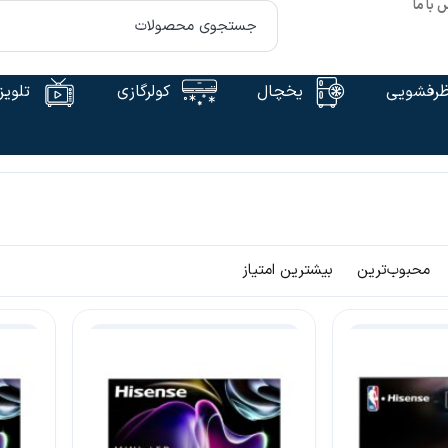
 با ما
رفشویی
یخچال
کولرگازی
تلویز
محبوب‌ترین
بیشترین امتیاز