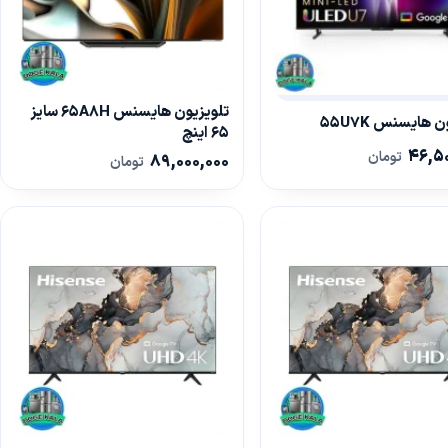
تلویزیون هایسنس 65A8H سایز
 هایسنس 55U7K
65 اینچ
46,5
تومان
89,000,000
تومان