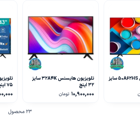
تلویزیون هایسنس 50A62HS سایز
تلویزیون هایسنس 32A4K سایز
32 اینچ
75 اینچ
00,000
10,900,000
ن
تومان
23 محصول