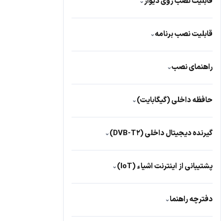
قابلیت نصب روی دیوار
⌄
دارد
419
قابلیت نصب برنامه
⌄
دارد
441
راهنمای نصب
⌄
دارد
343
حافظه داخلی (گیگابایت)
⌄
8
102
گیرنده دیجیتال داخلی (DVB-T2)
⌄
دارد
431
پشتیبانی از اینترنت اشیاء (IoT)
⌄
دارد
437
دفترچه راهنما
⌄
دارد
368