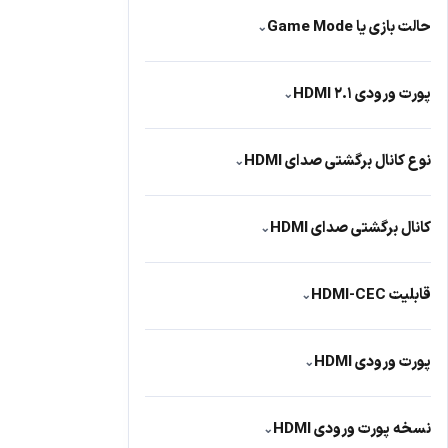
دارد
320
حالت بازی یا Game Mode
⌄
دارد
45
پورت ورودی HDMI 2.1
⌄
4
37
نوع کانال برگشتی صدای HDMI
⌄
ARC
447
کانال برگشتی صدای HDMI
⌄
دارد
433
قابلیت HDMI-CEC
⌄
دارد
290
پورت ورودی HDMI
⌄
دارد
521
نسخه پورت ورودی HDMI
⌄