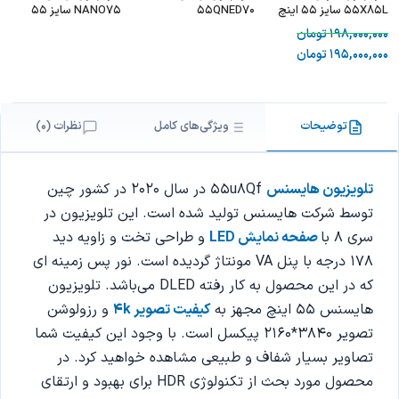
55X85L سایز 55 اینچ
55QNED70
NANO75 سایز 55
اینچ - LG
198,000,000
تومان
NANO75PVA
195,000,000
تومان
توضیحات
ویژگی‌های کامل
نظرات (0)
تلویزیون هایسنس
55u8Qf در سال 2020 در کشور چین
توسط شرکت هایسنس تولید شده است. این تلویزیون در
سری 8 با
صفحه نمایش LED
و طراحی تخت و زاویه دید
178 درجه با پنل VA مونتاژ گردیده است. نور پس زمینه ای
که در این محصول به کار رفته DLED می‌باشد. تلویزیون
هایسنس 55 اینچ مجهز به
کیفیت تصویر 4k
و رزولوشن
تصویر 3840*2160 پیکسل است. با وجود این کیفیت شما
تصاویر بسیار شفاف و طبیعی مشاهده خواهید کرد. در
محصول مورد بحث از تکنولوژی HDR برای بهبود و ارتقای