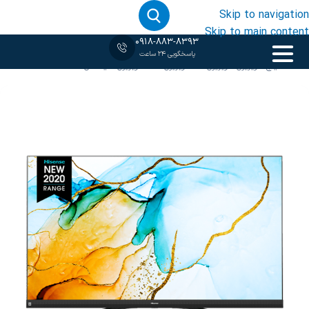
Skip to navigation
Skip to main content
0918-883-8393
پاسخگویی 24 ساعت
خانه
‹
55 اینچ
/
تلویزیون
/
تلویزیون 4K
/
تلویزیون LED
/
تلویزیون هایسنس