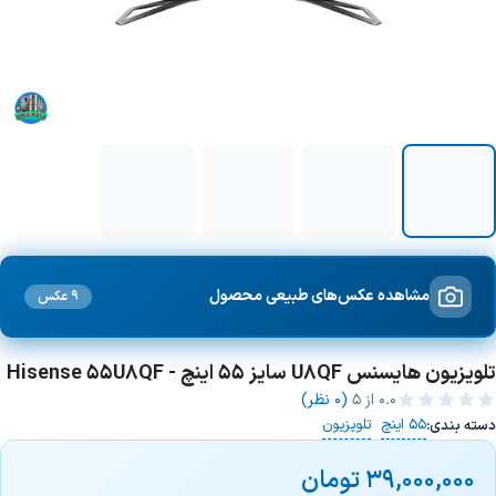
مشاهده عکس‌های طبیعی محصول
9 عکس
تلویزیون هایسنس U8QF سایز 55 اینچ - Hisense 55U8QF
0.0
از ۵
(0 نظر)
55 اینچ
تلویزیون
دسته بندی:
/
39,000,000
تومان