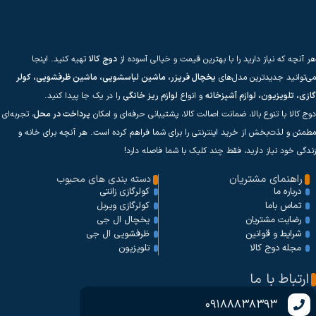
هر آنچه که نیاز دارید را با بهترین قیمت و خیالی آسوده از
دوج کالا
تهیه کنید. اینجا
می‌توانید جدیدترین مدل‌های
یخچال فریزر، ماشین لباسشویی، ماشین ظرفشویی، کولر
گازی، تلویزیون، لوازم آشپزخانه
و انواع
لوازم ریز خانگی
را در یک جا پیدا کنید.
دوج کالا با تنوع بالا، ضمانت اصالت کالا، پشتیبانی حرفه‌ای و امکان
پرداخت در محل
، تجربه‌ای
مطمئن و لذت‌بخش از خرید اینترنتی را برای شما فراهم کرده است. هر آنچه برای خانه و
زندگی خود نیاز دارید، فقط چند کلیک با شما فاصله دارد!
راهنمای مشتریان
دسته بندی های محبوب
کولرگازی زانتی
درباره ما
کولرگازی ویربل
تماس باما
یخچال ال جی
رضایت مشتریان
ظرفشویی ال جی
شرایط و قوانین
تلویزیون
مجله دوج کالا
ارتباط با ما
09188838393