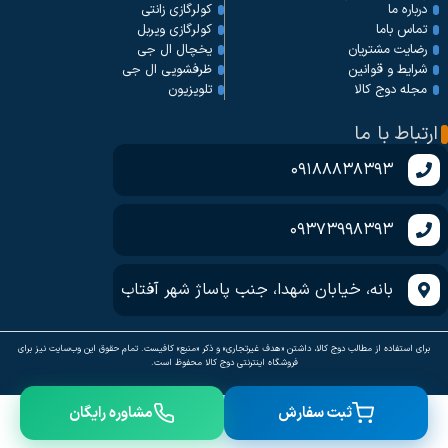
کولرگازی زانتی
درباره ما
کولرگازی ویربل
تماس باما
یخچال ال جی
رضایت مشتریان
ظرفشویی ال جی
شرایط و قوانین
تلویزیون
مجله دوج کالا
ارتباط با ما
09188838393
09373998393
بانه، خیابان شهدا، جنب پاساژ شهر آفتاب
برای استفاده از مطالب دوج کالا، داشتن «هدف غیرتجاری» و ذکر «منبع» کافیست. تمام حقوق اين وب‌سايت نیز برای
فروشگاه اینترنتی دوج کالا محفوظ است.
ثبت سفارش
مشاوره رایگان