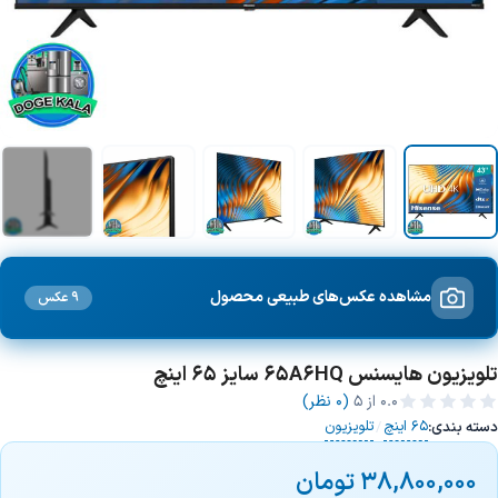
+2 تصویر
مشاهده عکس‌های طبیعی محصول
9 عکس
تلویزیون هایسنس 65A6HQ سایز 65 اینچ
0.0
از ۵
(0 نظر)
65 اینچ
تلویزیون
دسته بندی:
/
38,800,000
تومان