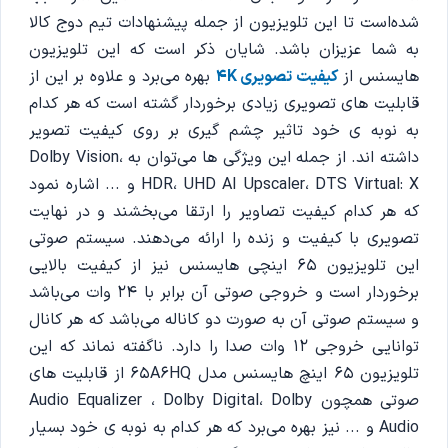
شده‌است تا این تلویزیون از جمله پیشنهادات تیم دوج کالا
به شما عزیزان باشد. شایان ذکر است که این تلویزیون
هایسنس از
کیفیت تصویری 4K
بهره می‌برد و علاوه بر این از
قابلیت های تصویری زیادی برخوردار گشته است که هر کدام
به نوبه ی خود تاثیر چشم گیری بر روی کیفیت تصویر
داشته اند. از جمله این ویژگی ها می‌توان به Dolby Vision،
HDR، UHD AI Upscaler، DTS Virtual: X و ... اشاره نمود
که هر کدام کیفیت تصاویر را ارتقا می‌بخشند و در نهایت
تصویری با کیفیت و زنده را ارائه می‌دهند. سیستم صوتی
این تلویزیون 65 اینچی هایسنس نیز از کیفیت بالایی
برخوردار است و خروجی صوتی آن برابر با 24 وات می‌باشد
و سیستم صوتی آن به صورت دو کاناله می‌باشد که هر کانال
توانایی خروجی 12 وات صدا را دارد. ناگفته نماند که این
تلویزیون 65 اینچ هایسنس مدل 65A6HQ از قابلیت های
صوتی همچون Audio Equalizer ، Dolby Digital، Dolby
Audio و ... نیز بهره می‌برد که هر کدام به نوبه ی خود بسیار