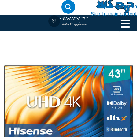
Skip to navigation
Skip to main content
0918-883-8393
پاسخگویی 24 ساعت
خانه
‹
65 اینچ
/
تلویزیون
/
تلویزیون 4K
/
تلویزیون LED
/
تلویزیون هایسنس