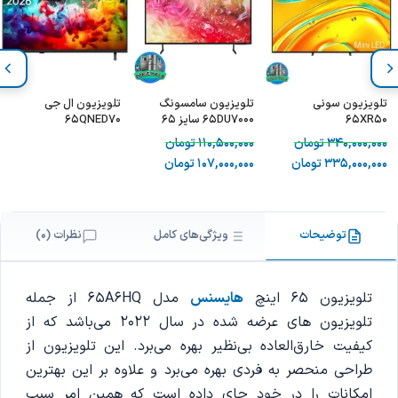
تلویزیون سونی
تلویزیون سامسونگ
تلویزیون ال جی
65XR50
65DU7000 سایز 65
65QNED70
اینچ
340,000,000
تومان
110,500,000
تومان
335,000,000
تومان
107,000,000
تومان
توضیحات
ویژگی‌های کامل
نظرات (0)
تلویزیون 65 اینچ
هایسنس
مدل 65A6HQ از جمله
تلویزیون های عرضه شده در سال 2022 می‌باشد که از
کیفیت خارق‌العاده بی‌نظیر بهره می‌برد. این تلویزیون از
طراحی منحصر به فردی بهره می‌برد و علاوه بر این بهترین
امکانات را در خود جای داده است که همین امر سبب