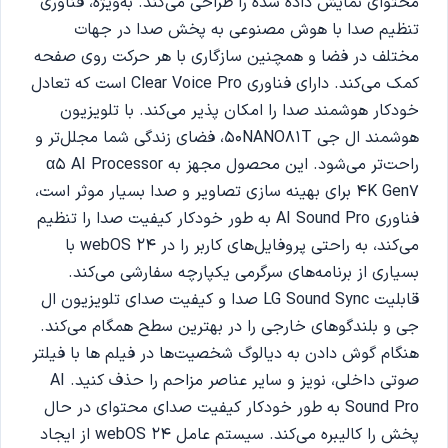
محتوای نمایش داده شده را طراحی می‌کند. به‌ویژه، فناوری
تنظیم صدا با هوش مصنوعی به پخش صدا در جهات
مختلف در فضا و همچنین سازگاری با هر حرکت روی صفحه
کمک می‌کند. دارای فناوری Clear Voice Pro است که تعادل
خودکار هوشمند صدا را امکان پذیر می‌کند. با تلویزیون
هوشمند ال جی 50NANO81T، فضای زندگی شما مجلل‌تر و
راحت‌تر می‌شود. این محصول مجهز به α5 AI Processor
4K Gen7 برای بهینه سازی تصاویر و صدا بسیار موثر است،
فناوری AI Sound Pro به طور خودکار کیفیت صدا را تنظیم
می‌کند، به راحتی پروفایل‌های کاربر را در webOS 24 با
بسیاری از برنامه‌های سرگرمی یکپارچه سفارشی می‌کند.
قابلیت LG Sound Sync صدا و کیفیت صدای تلویزیون ال
جی و بلندگوهای خارجی را در بهترین سطح همگام می‌کند.
هنگام گوش دادن به دیالوگ شخصیت‌ها در فیلم ها با فیلتر
صوتی داخلی، نویز و سایر عناصر مزاحم را حذف کنید. AI
Sound Pro به طور خودکار کیفیت صدای محتوای در حال
پخش را کالیبره می‌کند. سیستم عامل webOS 24 از ایجاد