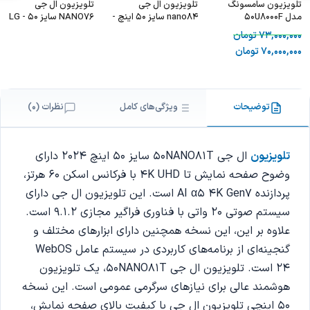
تلویزیون سامسونگ
تلویزیون ال جی
تلویزیون ال جی
مدل 50U8000F
nano84 سایز 50 اینچ -
NANO76 سایز 50 - LG
50NANO76
LG 50NANO84
73,000,000
تومان
70,000,000
تومان
توضیحات
ویژگی‌های کامل
نظرات (0)
تلویزیون
ال جی 50NANO81T سایز 50 اینچ 2024 دارای
وضوح صفحه نمایش تا 4K UHD با فرکانس اسکن 60 هرتز،
پردازنده AI α5 4K Gen7 است. این تلویزیون ال جی دارای
سیستم صوتی 20 واتی با فناوری فراگیر مجازی 9.1.2 است.
علاوه بر این، این نسخه همچنین دارای ابزارهای مختلف و
گنجینه‌ای از برنامه‌های کاربردی در سیستم عامل WebOS
24 است. تلویزیون ال جی 50NANO81T، یک تلویزیون
هوشمند عالی برای نیازهای سرگرمی عمومی است. این نسخه
50 اینچی تلویزیون ال‌ جی با کیفیت بالای صفحه نمایش،