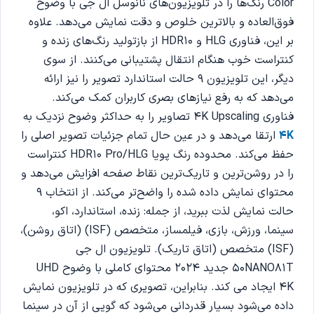
Color رنگ‌ها را در تلویزیون‌های نانوسل ال جی با وضوح
فوق‌العاده و بالاترین خلوص و دقت نمایش می‌دهد. علاوه
بر این، فناوری HLG و HDR10 از بازتولید رنگ‌های زنده و
کنتراست خوب هنگام انتقال پشتیبانی می‌کنند. از سوی
دیگر، این تلویزیون 9 حالت استاندارد تصویر را نیز ارائه
می‌دهد که به رفع نیازهای بصری کاربران کمک می‌کند.
فناوری 4K Upscaling تصاویر را به حداکثر وضوح نزدیک به
4K
ارتقا می‌دهد و در عین حال تمام جزئیات تصویر اصلی را
حفظ می‌کند. محدوده رنگ پویا HDR10 Pro/HLG کنتراست
را در روشن‌ترین و تاریک‌ترین نقاط صفحه افزایش می‌دهد و
محتوای نمایش داده شده را واضح‌تر می‌کند. از انتخاب 9
حالت نمایش لذت ببرید، از جمله: زنده، استاندارد، اکو،
سینما، ورزش، بازی، فیلمساز، متخصص (ISF) (اتاق روشن)،
(ISF) متخصص (اتاق تاریک). تلویزیون ال جی
50NANO81T جدید 2024 محتوای کاملی با وضوح UHD
4K ایجاد می کند. بنابراین، تصویری که در تلویزیون نمایش
داده می‌شود بسیار قدردانی می‌شود که گویی از آن در سینما