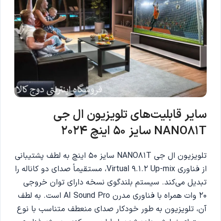
سایر قابلیت‌های تلویزیون ال جی
NANO81T سایز 50 اینچ 2024
تلویزیون ال جی NANO81T سایز 50 اینچ به لطف پشتیبانی
از فناوری Virtual 9.1.2 Up-mix، مستقیماً صدای دو کاناله را
تبدیل می‌کند. سیستم بلندگوی نسخه دارای توان خروجی
20 وات همراه با فناوری مدرن AI Sound Pro است. به لطف
آن، تلویزیون به طور خودکار صدای منعطف متناسب با نوع