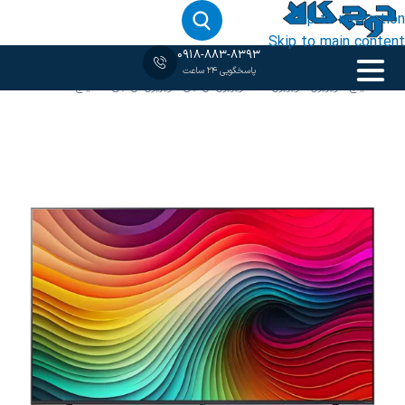
Skip to navigation
Skip to main content
0918-883-8393
پاسخگویی 24 ساعت
خانه
‹
50 اینچ
/
تلویزیون
/
تلویزیون 4K
/
تلویزیون ال جی
/
تلویزیون ال جی 50 اینچ