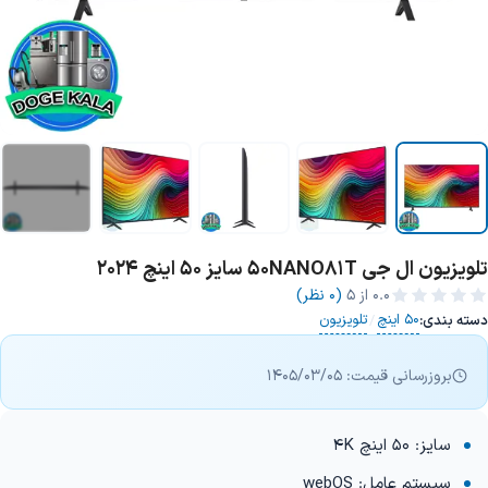
تلویزیون ال جی 50NANO81T سایز 50 اینچ 2024
+7 تصویر
0.0
از ۵
(0 نظر)
50 اینچ
تلویزیون
دسته بندی:
/
بروزرسانی قیمت: 1405/03/05
سایز: 50 اینچ 4K
سیستم عامل: webOS