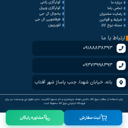
کولرگازی زانتی
درباره ما
کولرگازی ویربل
تماس باما
یخچال ال جی
رضایت مشتریان
ظرفشویی ال جی
شرایط و قوانین
تلویزیون
مجله دوج کالا
ارتباط با ما
09188838393
09373998393
بانه، خیابان شهدا، جنب پاساژ شهر آفتاب
برای استفاده از مطالب دوج کالا، داشتن «هدف غیرتجاری» و ذکر «منبع» کافیست. تمام حقوق اين وب‌سايت نیز برای
فروشگاه اینترنتی دوج کالا محفوظ است.
ثبت سفارش
مشاوره رایگان