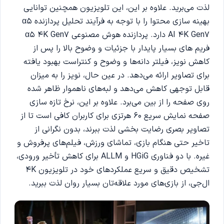
لذت می‌برید. علاوه بر این، این تلویزیون همچنین توانایی
بهینه سازی محتوا را با توجه به فرآیند تحلیل پردازنده α5
AI 4K Gen7 دارد. پردازنده هوش مصنوعی α5 4K Gen7
فریم های بسیار پایدار با جزئیات و وضوح بالا را پس از
کاهش نویز، فیلتر دانه‌ها و وضوح و کنتراست بهبود یافته
برای تصاویر ارائه می‌دهد. در عین حال، نویز را به میزان
قابل توجهی کاهش می‌دهد و لبه‌های ناهموار ظاهر شده
روی صفحه را از بین می‌برد. علاوه بر این، نرخ تازه سازی
صفحه نمایش سریع 60 هرتزی برای کاربران کافی است تا از
تصاویر بصری رضایت بخشی لذت ببرند، بدون نگرانی از
تاخیر حتی هنگام بازی، تماشای ورزش، فیلم‌های پرفروش و
غیره. با دو فناوری HGiG و ALLM برای کاهش تأخیر ورودی،
تشخیص دقیق و سریع عملکردهای خود در تلویزیون 4K
ال‌جی، از بازی‌های مورد علاقه‌تان بسیار روان لذت ببرید.