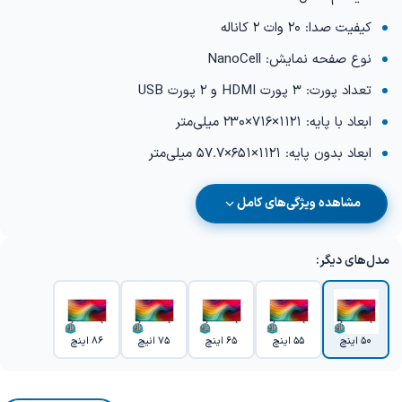
کیفیت صدا: 20 وات 2 کاناله
نوع صفحه نمایش: NanoCell
تعداد پورت: 3 پورت HDMI و 2 پورت USB
ابعاد با پایه: 1121×716×230 میلی‌متر
ابعاد بدون پایه: 1121×651×57.7 میلی‌متر
مشاهده ویژگی‌های کامل
مدل‌های دیگر:
50 اینچ
55 اینچ
65 اینچ
75 انیچ
86 اینچ