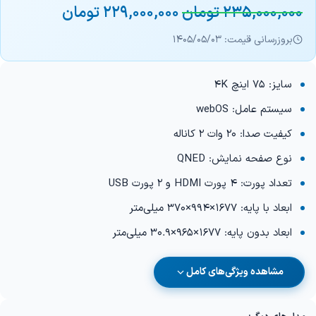
235,000,000
تومان
229,000,000
تومان
بروزرسانی قیمت: 1405/05/03
سایز: 75 اینچ 4K
سیستم عامل: webOS
کیفیت صدا: 20 وات 2 کاناله
نوع صفحه نمایش: QNED
تعداد پورت: 4 پورت HDMI و 2 پورت USB
ابعاد با پایه: 1677×994×370 میلی‌متر
ابعاد بدون پایه: 1677×965×30.9 میلی‌متر
مشاهده ویژگی‌های کامل