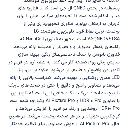
QNED86 سایز 75 اینچ یک خط تلویزیون هوشمند
پیشرفته در بخش QNED ال‌ جی است که با فناوری‌های
مدرن ادغام شده است تا تجربه‌های سرگرمی عالی را برای
کاربران به ارمغان بیاورد. فناوری تصویربرداری یکی از
برجسته ترین نقاط قوت تلویزیون هوشمند LG
75QNED86TSA است. مجهز به فناوری NanoCell که
رنگ‌های زنده‌تر، دقیق‌تر و واقعی‌تر از همیشه ارائه می‌دهد.
فناوری نانوسل با حذف ناخالصی‌های رنگی، بهینه سازی
نمایش رنگی روی صفحه کار می کند. به لطف آن، هر فریم در
تلویزیون واضح‌تر و طبیعی‌تر می‌شود. علاوه بر این، پنل
LED مدرن روشنایی را بهینه می‌کند، کنتراست بالایی را ارائه
می‌دهد و تصاویر واضح و دقیق را حتی در صحنه‌های تاریک
یا پیچیده ایجاد می‌کند. نکته خاص این است که تلویزیون
با فناوری HDR10 Pro و AI Picture Pro یکپارچه شده است.
HDR10 Pro روشنایی و رنگ هر فریم را افزایش می‌دهد و
کوچکترین جزئیات را در هر صحنه برجسته می‌کند. در همین
حال، AI Picture Pro از هوش مصنوعی برای تنظیم خودکار