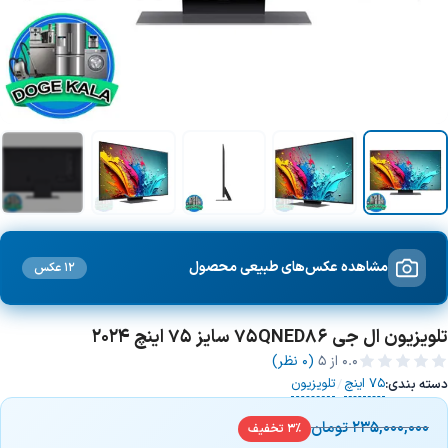
+5 تصویر
مشاهده عکس‌های طبیعی محصول
12 عکس
تلویزیون ال جی 75QNED86 سایز 75 اینچ 2024
0.0
از ۵
(0 نظر)
75 اینچ
تلویزیون
دسته بندی:
/
235,000,000
تومان
3% تخفیف