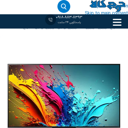
Skip to navigation
Skip to main content
0918-883-8393
پاسخگویی 24 ساعت
خانه
‹
75 اینچ
/
تلویزیون
/
تلویزیون 4K
/
تلویزیون ال جی
/
تلویزیون ال جی 75 اینچ