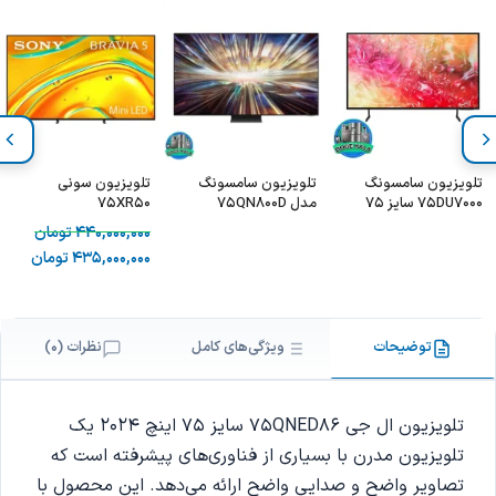
تلویزیون سامسونگ
تلویزیون سامسونگ
تلویزیون سونی
75DU7000 سایز 75
مدل 75QN800D
75XR50
اینچ
440,000,000
تومان
435,000,000
تومان
توضیحات
ویژگی‌های کامل
نظرات (0)
تلویزیون ال جی 75QNED86 سایز 75 اینچ 2024 یک
تلویزیون مدرن با بسیاری از فناوری‌های پیشرفته است که
تصاویر واضح و صدایی واضح ارائه می‌دهد. این محصول با