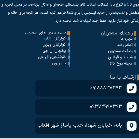
دوج کالا با تنوع بالا، ضمانت اصالت کالا، پشتیبانی حرفه‌ای و امکان
پرداخت در محل
، تجربه‌ای
مطمئن و لذت‌بخش از خرید اینترنتی را برای شما فراهم کرده است. هر آنچه برای خانه و
زندگی خود نیاز دارید، فقط چند کلیک با شما فاصله دارد!
راهنمای مشتریان
دسته بندی های محبوب
کولرگازی زانتی
درباره ما
کولرگازی ویربل
تماس باما
یخچال ال جی
رضایت مشتریان
ظرفشویی ال جی
شرایط و قوانین
تلویزیون
مجله دوج کالا
ارتباط با ما
09188838393
09373998393
بانه، خیابان شهدا، جنب پاساژ شهر آفتاب