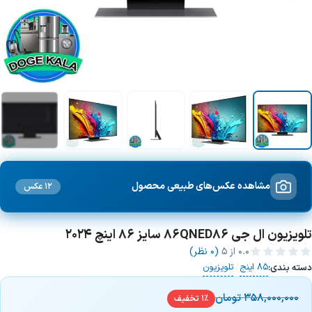
+5 تصویر
مشاهده عکس‌های طبیعی محصول
12 عکس
تلویزیون ال جی 86QNED86 سایز 86 اینچ 2024
0.0
از ۵
(0 نظر)
85 اینج
تلویزیون
دسته بندی:
/
358,000,000
تومان
1% تخفیف