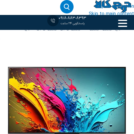
Skip to navigation
Skip to main content
0918-883-8393
پاسخگویی 24 ساعت
خانه
‹
85 اینج
/
تلویزیون
/
تلویزیون 4K
/
تلویزیون ال جی
/
تلویزیون ال جی 86 اینچ