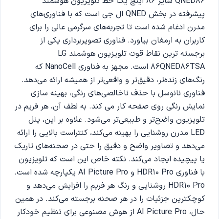
QNED86 سایز 86 اینچ یک خط تلویزیون هوشمند
پیشرفته در بخش QNED ال‌ جی است که با فناوری‌های
مدرن ادغام شده است تا تجربه‌های سرگرمی عالی را برای
کاربران به ارمغان بیاورد. فناوری تصویربرداری یکی از
برجسته ترین نقاط قوت تلویزیون هوشمند LG
86QNED86TSA است. مجهز به فناوری NanoCell که
رنگ‌های زنده‌تر، دقیق‌تر و واقعی‌تر از همیشه ارائه می‌دهد.
فناوری نانوسل با حذف ناخالصی‌های رنگی، بهینه سازی
نمایش رنگی روی صفحه کار می کند. به لطف آن، هر فریم در
تلویزیون واضح‌تر و طبیعی‌تر می‌شود. علاوه بر این، پنل
LED مدرن روشنایی را بهینه می‌کند، کنتراست بالایی را ارائه
می‌دهد و تصاویر واضح و دقیق را حتی در صحنه‌های تاریک
یا پیچیده ایجاد می‌کند. نکته خاص این است که تلویزیون
با فناوری HDR10 Pro و AI Picture Pro یکپارچه شده است.
HDR10 Pro روشنایی و رنگ هر فریم را افزایش می‌دهد و
کوچکترین جزئیات را در هر صحنه برجسته می‌کند. در همین
حال، AI Picture Pro از هوش مصنوعی برای تنظیم خودکار