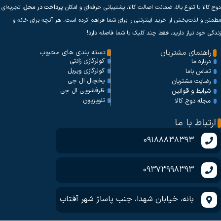
دوج کالا با تنوع بالا، ضمانت اصالت کالا، پشتیبانی حرفه‌ای و امکان
پرداخت در محل
، تجربه‌ای
مطمئن و لذت‌بخش از خرید اینترنتی را برای شما فراهم کرده است. هر آنچه برای خانه و
زندگی خود نیاز دارید، فقط چند کلیک با شما فاصله دارد!
راهنمای مشتریان
دسته بندی های محبوب
کولرگازی زانتی
درباره ما
کولرگازی ویربل
تماس باما
یخچال ال جی
رضایت مشتریان
ظرفشویی ال جی
شرایط و قوانین
تلویزیون
مجله دوج کالا
ارتباط با ما
09188838393
09373998393
بانه، خیابان شهدا، جنب پاساژ شهر آفتاب