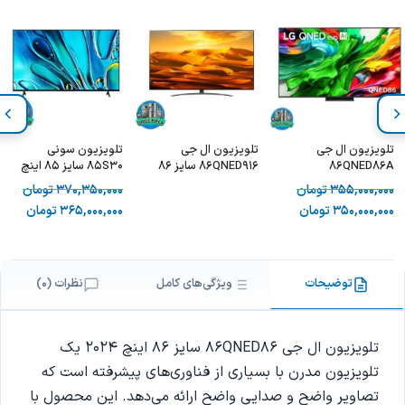
تلویزیون ال جی
تلویزیون ال جی
تلویزیون سونی
86QNED86A
86QNED916 سایز 86
85S30 سایز 85 اینچ
اینچ
2024
355,000,000
تومان
370,350,000
تومان
350,000,000
تومان
365,000,000
تومان
توضیحات
ویژگی‌های کامل
نظرات (0)
تلویزیون ال جی 86QNED86 سایز 86 اینچ 2024 یک
تلویزیون مدرن با بسیاری از فناوری‌های پیشرفته است که
تصاویر واضح و صدایی واضح ارائه می‌دهد. این محصول با