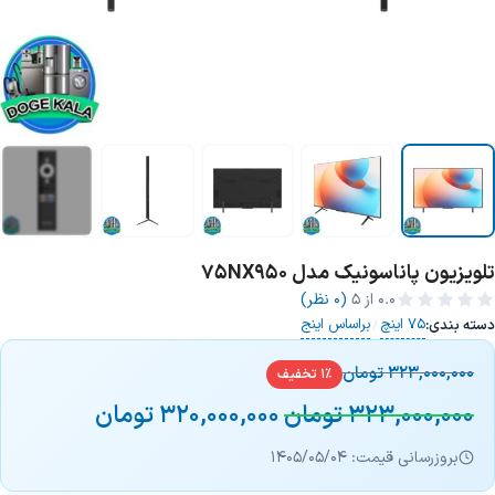
تلویزیون پاناسونیک مدل 75NX950
+1 تصویر
0.0
از ۵
(0 نظر)
75 اینچ
براساس اینج
دسته بندی:
/
323,000,000
تومان
1% تخفیف
323,000,000
تومان
320,000,000
تومان
بروزرسانی قیمت: 1405/05/04