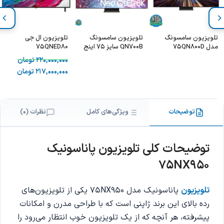
تلویزیون سامسونگ
تلویزیون سامسونگ
تلویزیون ال جی
مدل 75QN800D
QN700B سایز 75 اینج
75QNED80
– SAMSUNG
220,000,000
تومان
75QN700B
217,000,000
تومان
توضیحات
ویژگی‌های کامل
نظرات (0)
توضیحات کلی
تلویزیون پاناسونیک
75NX950
تلویزیون
پاناسونیک مدل 75NX950 یکی از تلویزیون‌های
رده بالای این برند ژاپنی است که با طراحی مدرن و امکانات
پیشرفته، هر آنچه که از یک تلویزیون خوب انتظار می‌رود را