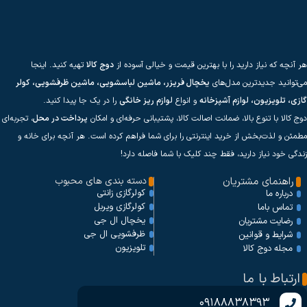
هر آنچه که نیاز دارید را با بهترین قیمت و خیالی آسوده از
دوج کالا
تهیه کنید. اینجا
می‌توانید جدیدترین مدل‌های
یخچال فریزر، ماشین لباسشویی، ماشین ظرفشویی، کولر
گازی، تلویزیون، لوازم آشپزخانه
و انواع
لوازم ریز خانگی
را در یک جا پیدا کنید.
دوج کالا با تنوع بالا، ضمانت اصالت کالا، پشتیبانی حرفه‌ای و امکان
پرداخت در محل
، تجربه‌ای
مطمئن و لذت‌بخش از خرید اینترنتی را برای شما فراهم کرده است. هر آنچه برای خانه و
زندگی خود نیاز دارید، فقط چند کلیک با شما فاصله دارد!
راهنمای مشتریان
دسته بندی های محبوب
کولرگازی زانتی
درباره ما
کولرگازی ویربل
تماس باما
یخچال ال جی
رضایت مشتریان
ظرفشویی ال جی
شرایط و قوانین
تلویزیون
مجله دوج کالا
ارتباط با ما
09188838393