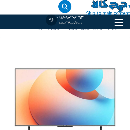
Skip to navigation
Skip to main content
0918-883-8393
پاسخگویی 24 ساعت
خانه
‹
75 اینچ
/
براساس اینج
/
تلویزیون
/
تلویزیون 4K
/
تلویزیون پاناسونیک