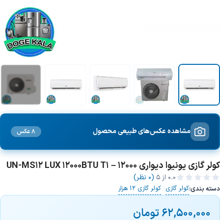
+1 تصویر
مشاهده عکس‌های طبیعی محصول
8 عکس
کولر گازی یونیوا دیواری 12000 – UN-MS12 LUX 12000BTU T1
0.0
از ۵
(0 نظر)
کولر گازی
کولر گازی 12 هزار
دسته بندی:
/
62,500,000
تومان