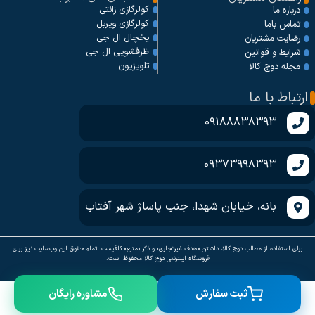
کولرگازی زانتی
درباره ما
کولرگازی ویربل
تماس باما
یخچال ال جی
رضایت مشتریان
ظرفشویی ال جی
شرایط و قوانین
تلویزیون
مجله دوج کالا
ارتباط با ما
09188838393
09373998393
بانه، خیابان شهدا، جنب پاساژ شهر آفتاب
برای استفاده از مطالب دوج کالا، داشتن «هدف غیرتجاری» و ذکر «منبع» کافیست. تمام حقوق اين وب‌سايت نیز برای
فروشگاه اینترنتی دوج کالا محفوظ است.
ثبت سفارش
مشاوره رایگان