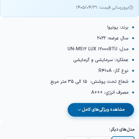
بروزرسانی قیمت: 1405/04/31
برند: یونیوا
سال عرضه: 2022
مدل: UN-MS12 LUX 12000BTU
عملكرد: سرمایشی و گرمایشی
نوع گاز: R410A
شعاع تحت پوشش: 15 الی 35 متر مربع
مصرف انرژي: +++A
مشاهده ویژگی‌های کامل
مدل‌های دیگر: