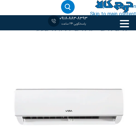
Skip to navigation
Skip to main content
0918-883-8393
پاسخگویی 24 ساعت
خانه
‹
کولر گازی
/
کولر گازی 12 هزار
/
کولر گازی سرد و گرم
/
کولر گازی یونیوا