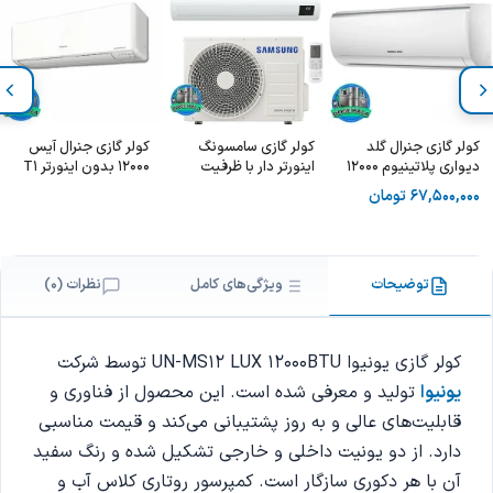
کولر گازی جنرال گلد
کولر گازی سامسونگ
کولر گازی جنرال آیس
دیواری پلاتینیوم 12000
اینورتر دار با ظرفیت
12000 بدون اینورتر T1
– GG-MS12000
12000 - Samsung
سری 2024 مدل GTSE-
67,500,000
تومان
12HO1RALA
inverter 12Btu
PLATINUM
توضیحات
ویژگی‌های کامل
نظرات (0)
کولر گازی یونیوا UN-MS12 LUX 12000BTU توسط شرکت
یونیوا
تولید و معرفی شده است. این محصول از فناوری و
قابلیت‌های عالی و به روز پشتیبانی می‌کند و قیمت مناسبی
دارد. از دو یونیت داخلی و خارجی تشکیل شده و رنگ سفید
آن با هر دکوری سازگار است. کمپرسور روتاری کلاس آب و