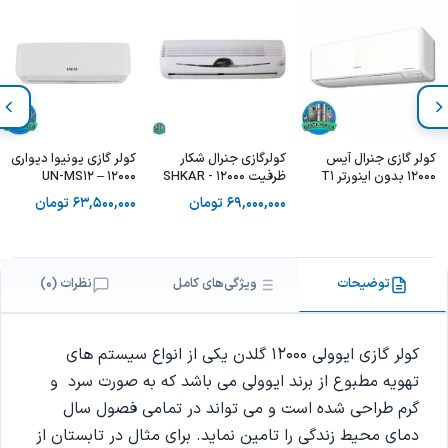
کولر گازی جنرال آیس
کولرگازی جنرال شکار
کولر گازی یونیوا دیواری
12000 بدون اینورتر T1
ظرفیت 12000 - SHKAR
12000 – UN-MS12
سری 2024 مدل GTSE-
GENERAL GNRR-12GR
ULTRA 12000BTU T3
69,000,000
تومان
63,500,000
تومان
AA-O
12HO1RALA
توضیحات
ویژگی‌های کامل
نظرات (0)
کولر گازی ایوولی 12000 گلدن یکی از انواع سیستم های
تهویه مطبوع از برند ایوولی می باشد که به صورت سرد و
گرم طراحی شده است و می تواند در تمامی فصول سال
دمای محیط زندگی را تامین نماید. برای مثال در تابستان از