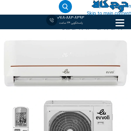
Skip to navigation
Skip to main content
0918-883-8393
پاسخگویی 24 ساعت
خانه
‹
کولر گازی
/
کولر گازی 12 هزار
/
کولر گازی ایوولی