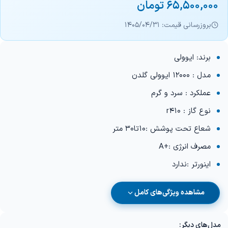
65,500,000
تومان
بروزرسانی قیمت: 1405/04/31
برند: ایوولی
مدل : 12000 ایوولی گلدن
عملکرد : سرد و گرم
نوع گاز : r410
شعاع تحت پوشش :10تا30 متر
مصرف انرژی :+A
اینورتر :ندارد
مشاهده ویژگی‌های کامل
مدل‌های دیگر: