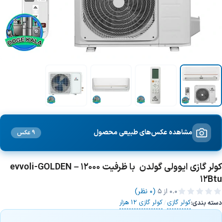
مشاهده عکس‌های طبیعی محصول
9 عکس
کولر گازی ایوولی گولدن با ظرفیت 12000 – evvoli-GOLDEN
12Btu
0.0
از ۵
(0 نظر)
کولر گازی
کولر گازی 12 هزار
دسته بندی:
/