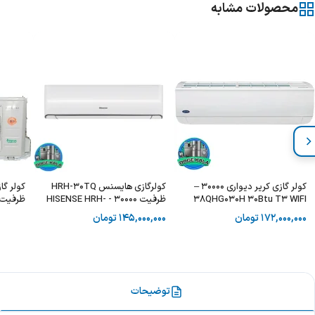
محصولات مشابه
کولر گازی کریر دیواری 30000 –
کولرگازی هایسنس HRH-30TQ
کولر گا
38QHG030H 30Btu T3 WIFI
ظرفیت 30000 - HISENSE HRH-
30Btu
30TQ
172,000,000
تومان
145,000,000
تومان
توضیحات