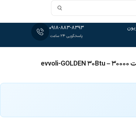
یون
0918-883-8393
پاسخگویی 24 ساعت
evvo