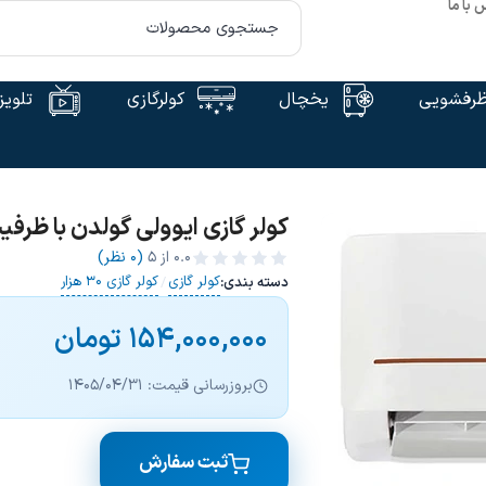
 با ما
رفشویی
یخچال
کولرگازی
تلویز
کولر گازی ایوولی گولدن با ظرفیت 30000 – li-GOLDEN 30Btu
0.0
از ۵
(0 نظر)
کولر گازی
کولر گازی 30 هزار
دسته بندی:
/
154,000,000
تومان
بروزرسانی قیمت: 1405/04/31
ثبت سفارش