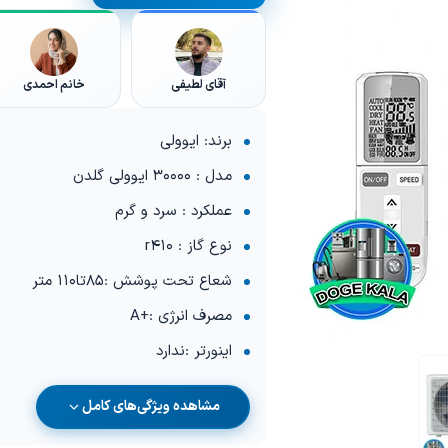
آقای لطیفی
خانم احمدی
برند: ایوولی
مدل : 30000 ایوولی گلدن
عملکرد : سرد و گرم
نوع گاز : r410
شعاع تحت پوشش :85تا110 متر
مصرف انرژی :+A
اینورتر :ندارد
مشاهده ویژگی‌های کامل