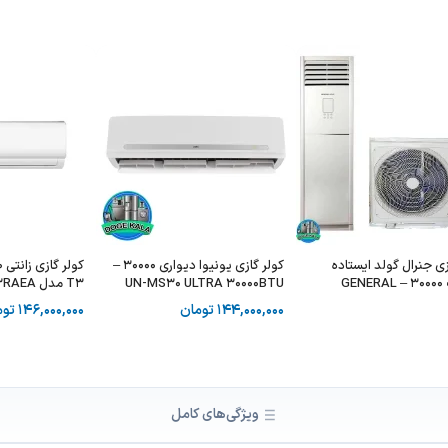
زی جنرال گولد ایستاده
کولر گازی یونیوا دیواری 30000 –
ظرفیت 30000 – GENERAL
UN-MS30 ULTRA 30000BTU
T3 مدل ZTSE-30HO3RAEA
T3
GOLD 
144,000,000
تومان
146,000,000
توم
ویژگی‌های کامل