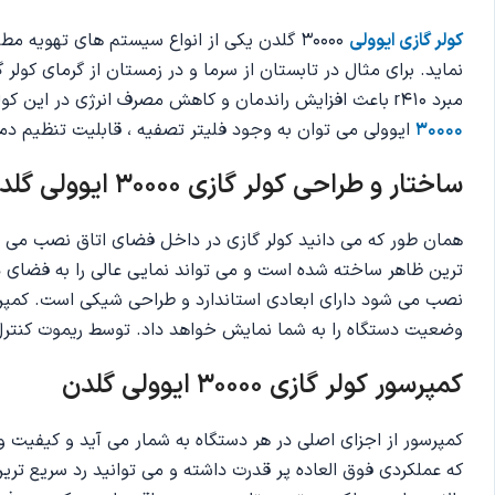
کولر گازی ایوولی
30000 گلدن یکی از انواع سیستم های تهوی
نماید. برای مثال در تابستان از سرما و در زمستان از گرمای کولر
مبرد r410 باعث افزایش راندمان و کاهش مصرف انرژی در این کولر گازی شده است. موتور روتاری به کار رفته در این کولر گازی عمکلردی کاملا قدرت مند و اقتصادی دارد.از جمله امکانات کولر گازی
30000
ایوولی می توان به وجود فلیتر تصفیه ، قابلیت تنظیم دما ، پره های 4 جهته ، حالت خواب ، عملکرد ت
ساختار و طراحی کولر گازی 30000 ایوولی گلدن
ترین ظاهر ساخته شده است و می تواند نمایی عالی را به فضای 
نصب می شود دارای ابعادی استاندارد و طراحی شیکی است. کمپرس
وضعیت دستگاه را به شما نمایش خواهد داد. توسط ریموت کنترل ن
کمپرسور کولر گازی 30000 ایوولی گلدن
که عملکردی فوق العاده پر قدرت داشته و می توانید رد سریع ترین