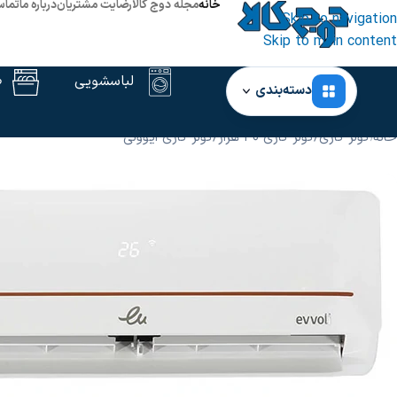
خانه
مجله دوج کالا
رضایت مشتریان
درباره ما
تماس
Skip to navigation
Skip to main content
لباسشویی
ظ
دسته‌بندی
خانه
‹
کولر گازی
/
کولر گازی 30 هزار
/
کولر گازی ایوولی