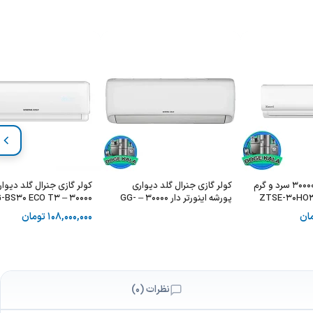
کولر گازی زانتی 30000 سرد و گرم
کولر گازی جنرال گلد دیواری
کولر گازی جنرال گلد دیوار
پورشه اینورتر دار 30000 – GG-
30000 – GG-BS30 ECO T3
GS30000 PORSCHE
ان
108,000,000
تومان
نظرات (0)