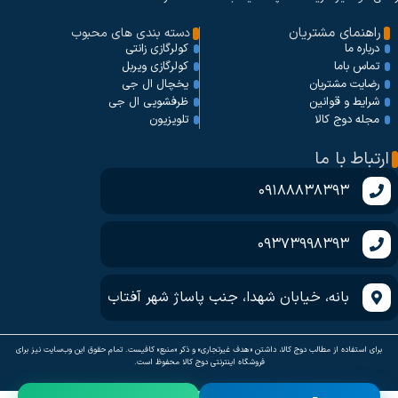
راهنمای مشتریان
دسته بندی های محبوب
کولرگازی زانتی
درباره ما
کولرگازی ویربل
تماس باما
یخچال ال جی
رضایت مشتریان
ظرفشویی ال جی
شرایط و قوانین
تلویزیون
مجله دوج کالا
ارتباط با ما
09188838393
09373998393
بانه، خیابان شهدا، جنب پاساژ شهر آفتاب
برای استفاده از مطالب دوج کالا، داشتن «هدف غیرتجاری» و ذکر «منبع» کافیست. تمام حقوق اين وب‌سايت نیز برای
فروشگاه اینترنتی دوج کالا محفوظ است.