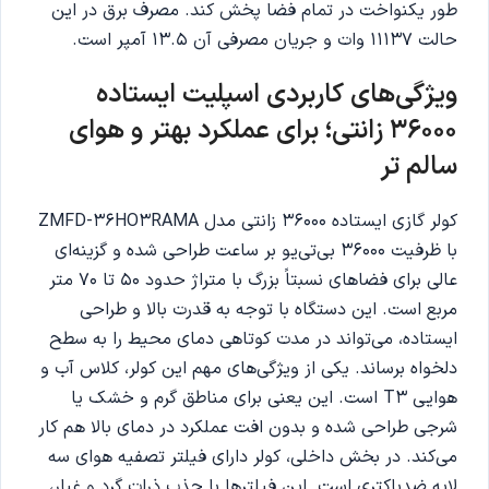
طور یکنواخت در تمام فضا پخش کند. مصرف برق در این
حالت 11137 وات و جریان مصرفی آن 13.5 آمپر است.
ویژگی‌های کاربردی اسپلیت ایستاده
36000 زانتی؛ برای عملکرد بهتر و هوای
سالم تر
کولر گازی ایستاده 36000 زانتی مدل ZMFD-36HO3RAMA
با ظرفیت 36000 بی‌تی‌یو بر ساعت طراحی شده و گزینه‌ای
عالی برای فضاهای نسبتاً بزرگ با متراژ حدود ۵۰ تا ۷۰ متر
مربع است. این دستگاه با توجه به قدرت بالا و طراحی
ایستاده، می‌تواند در مدت کوتاهی دمای محیط را به سطح
دلخواه برساند. یکی از ویژگی‌های مهم این کولر، کلاس آب و
هوایی T3 است. این یعنی برای مناطق گرم و خشک یا
شرجی طراحی شده و بدون افت عملکرد در دمای بالا هم کار
می‌کند. در بخش داخلی، کولر دارای فیلتر تصفیه هوای سه
لایه ضدباکتری است. این فیلترها با جذب ذرات گرد و غبار،