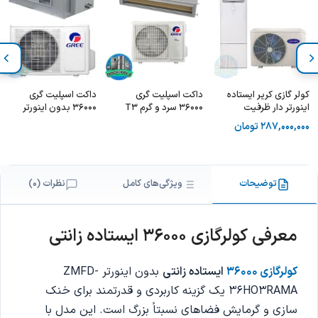
کولر گازی کریر ایستاده
داکت اسپلیت گری
داکت اسپلیت گری
اینورتر دار ظرفیت
36000 سرد و گرم T3
36000 بدون اینورتر
36000 – 38QFG036V
اینورتر دار WIFI مدل
سرد و گرم WIFI مدل
287,000,000
تومان
GU36
GUTD36W
36BTU T3 WIFI
توضیحات
ویژگی‌های کامل
نظرات (0)
معرفی کولرگازی 36000 ایستاده زانتی
کولرگازی 36000
ایستاده زانتی
بدون اینورتر ZMFD-
36HO3RAMA یک گزینه کاربردی و قدرتمند برای خنک
سازی و گرمایش فضاهای نسبتاً بزرگ است. این مدل با