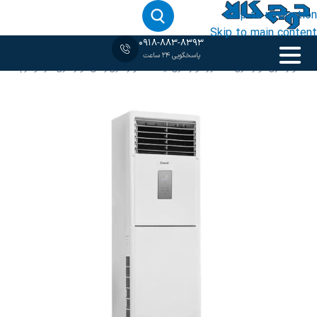
Skip to navigation
Skip to main content
0918-883-8393
پاسخگویی 24 ساعت
خانه
‹
کولر گازی
/
کولر گازی 36 هزار
/
کولر گازی ایستاده
/
کولر گازی زانتی
/
کولر گازی سرد و گرم