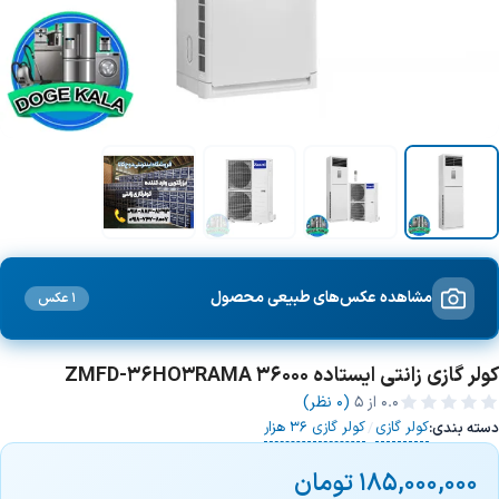
مشاهده عکس‌های طبیعی محصول
1 عکس
کولر گازی زانتی ایستاده 36000 ZMFD-36HO3RAMA
0.0
از ۵
(0 نظر)
کولر گازی
کولر گازی 36 هزار
دسته بندی:
/
185,000,000
تومان