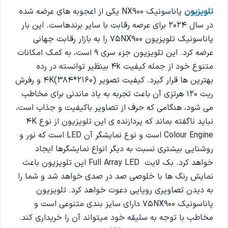
تلویزیون
پاناسونیک NX900 یکی از اعجوبه های عرضه شده
در سال 2024 برای عرصه رقابت با سایر برندهاست. این بار
پاناسونیک تلویزیون 75NX900 را به بازار رقابت جهانی
عرضه کرد. این تلویزیون جزء سری 9 است، به کمک امکانات
متنوع خود از جمله کیفیت 4k بینظیر توانسته در رده
بهترین ها قرار گیرد. کیفیت تصویر 4K(384*2160) و رفرش
ریت 120 هرتزی آن باعث تجربه به یاد ماندنی برای مخاطب
می ‌شود، هنگامی که حرف از تصاویر باکیفیت و جذاب است،
نباید ناگفته بماند که پردازنده ی این تلویزیون از نوع 4K
Colour Engine است و نوع نمایشگر آن LED است که نور و
روشنایی بیشتری نسبت به دیگر انواع نمایشگرها ایجاد
خواهد کرد. بک لایت Full Array LED این تلویزیون باعث
نمایش رنگ ها با خلوصی صد در صدی خواهد شد و شما را
به دیدن تصاویری رویایی دعوت خواهد کرد. تلویزیون
پاناسونیک 75NX900 دارای سایز بندی متنوعی است و
مخاطب با توجه به سلیقه خود میتواند آن را خریداری کند.