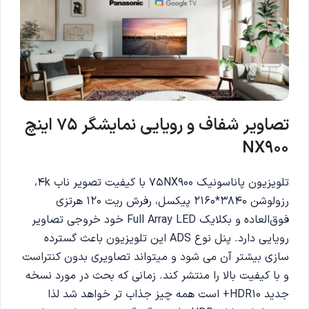
تصاویر شفاف و رویایی نمایشگر 75 اینچ
NX900
تلویزیون پاناسونیک 75NX900 با کیفیت تصویر ناب 4k،
رزولوشن 3840*2160 پیکسل، رفرش ریت 120 هرتزی
فوق‌العاده و بکلایک Full Array LED خود خروجی تصاویر
رویایی دارد. پنل نوع ADS این تلویزیون باعث گسترده
سازی بیشتر آن می‌ شود و میتواند تصاویری بدون کنتراست
و با کیفیت بالا را منتشر کند. زمانی که بحث در مورد نسخه
جدید HDR10+ است همه چیز جذاب تر خواهد شد لذا