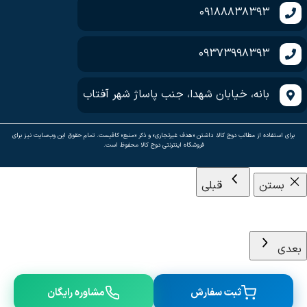
09188838393
09373998393
بانه، خیابان شهدا، جنب پاساژ شهر آفتاب
برای استفاده از مطالب دوج کالا، داشتن «هدف غیرتجاری» و ذکر «منبع» کافیست. تمام حقوق اين وب‌سايت نیز برای
فروشگاه اینترنتی دوج کالا محفوظ است.
بستن
قبلی
بعدی
ثبت سفارش
مشاوره رایگان