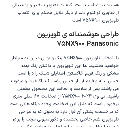
هستند نیز مناسب است. کیفیت تصویر بینظیر و پشتیبانی
از فناوری کوانتوم دات از دیگر دلایل محکم برای انتخاب
تلویزیون 75NX900 است
طراحی هوشمندانه ی تلویزیون
75NX900 Panasonic
با انتخاب تلویزیون 75NX900 رنگ و بویی مدرن به منزلتان
خواهید بخشید، لذا این تلویزیون با داشتن رنگ بدنه
مشکی و رنگ فریم خاکستری استایلی شیک را دارا است.
جنس بدنه و فریم آن از جنس پلاستیک باکیفیت و مرغوب
می ‌باشند پس از سلامت و اصالت این محصول مطمئن
باشید. تی وی 75NX900 2024 از ضخامت 67 میلی متری
برخوردار است که دلیل این ضخامت وجود درگاه هایی است
که در قسمت پشتی آن قرار دارد به نحوی که به طراحی
تلویزیون نظم خاصی بخشیده و دکوراسیونی مرتب را برای
شما به ارمغان می آورد؛ زیرا طراحان با هدف سادگی و