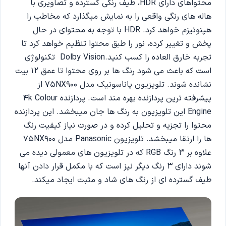
محتواهای دارای HDR، طیف رنگی گسترده و تصاویری با
هاله های رنگی واقعی را به نمایش میگذارد که مخاطب را
هپنوتیزم خواهد کرد. HDR با توجه به محتوای در حال
پخش و تغییر کرده، نور را طبق محتوا تنظیم خواهد کرد تا
تجربه خارق العاده را کسب کنید.Dolby Vision تکنولوژی
است که باعث می ‌شود رنگ ها بر روی محتوا تا عمق 12 بیت
نشانده شوند. تلویزیون پاناسونیک مدل 75NX900 از
پیشرفته ترین پردازنده بهره مند است. پردازنده 4k Colour
Engine این تلویزیون به رنگ ها جان میبخشد. این پردازنده
محتوا را تجزیه و تحلیل کرده و در صورت نیاز کیفیت رنگ
ها را ارتقا میبخشد. تلویزیون Panasonic مدل 75NX900
علاوه بر 3 رنگ RGB که در تلویزیون های معمولی دیده می
‌شوند دارای 3 رنگ دیگر نیز است که با مکمل قرار دادن آنها
طیف گسترده ای از رنگ های شاد و مثبت ایجاد میکند.