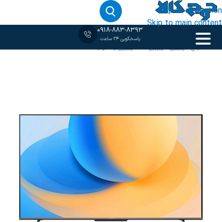
Skip to navigation
Skip to main content
0918-883-8393
پاسخگویی 24 ساعت
خانه
‹
75 اینچ
/
تلویزیون
/
تلویزیون 4K
/
تلویزیون پاناسونیک