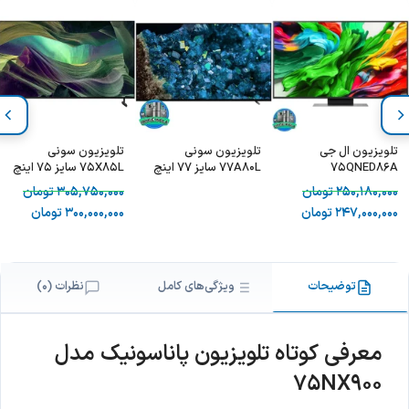
تلویزیون ال جی
تلویزیون سونی
تلویزیون سونی
75QNED86A
77A80L سایز 77 اینچ
75X85L سایز 75 اینچ
250,180,000
تومان
305,750,000
تومان
247,000,000
تومان
300,000,000
تومان
توضیحات
ویژگی‌های کامل
نظرات (0)
معرفی کوتاه تلویزیون پاناسونیک مدل
75NX900