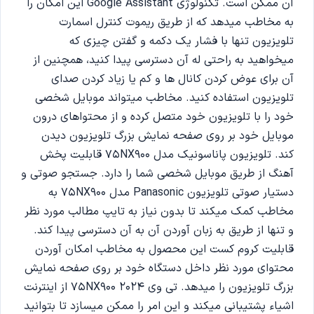
آن ممکن است. تکنولوژی Google Assistant این امکان را
به مخاطب میدهد که از طریق ریموت کنترل اسمارت
تلویزیون تنها با فشار یک دکمه و گفتن چیزی که
میخواهید به راحتی له آن دسترسی پیدا کنید، همچنین از
آن برای عوض کردن کانال ها و کم یا زیاد کردن صدای
تلویزیون استفاده کنید. مخاطب میتواند موبایل شخصی
خود را با تلویزیون خود متصل کرده و از محتواهای درون
موبایل خود بر روی صفحه نمایش بزرگ تلویزیون دیدن
کند. تلویزیون پاناسونیک مدل 75NX900 قابلیت پخش
آهنگ از طریق موبایل شخصی شما را دارد. جستجو صوتی و
دستیار صوتی تلویزیون Panasonic مدل 75NX900 به
مخاطب کمک میکند تا بدون نیاز به تایپ مطالب مورد نظر
و تنها از طریق به زبان آوردن آن به آن دسترسی پیدا کند.
قابلیت کروم کست این محصول به مخاطب امکان آوردن
محتوای مورد نظر داخل دستگاه خود بر روی صفحه نمایش
بزرگ تلویزیون را میدهد. تی وی 75NX900 2024 از اینترنت
اشیاء پشتیبانی میکند و این امر را ممکن میسازد تا بتوانید