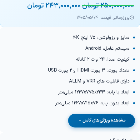
250,000,000
تومان
243,000,000
تومان
بروزرسانی قیمت: 1405/05/04
سایز و رزولوشن: 75 اینچ 4K
سیستم عامل: Android
کیفیت صدا: 24 وات 2 کاناله
تعداد پورت: 3 پورت HDMI و 2 پورت USB
دارای قابلیت های VRR و ALLM
ابعاد با پایه: 1227x775x233 میلی‌متر
ابعاد بدون پایه: 1227x715x76 میلی‌متر
مشاهده ویژگی‌های کامل