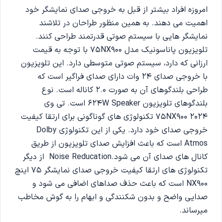
امروزه افراد بیشتر از قبل به خروجی صدای نمایشگر خود
اهمیت می ‌دهند. به همین منظور طراحان در تلاشند
نمایشگر هایی با سیستم صوتی قدرتمند طراحی کنند.
تلویزیون پاناسونیک مدل 75NX900 با توجه به قیمت
ارزانی که دارد، سیستم صوتی متوسطی دارد. این تلویزیون
با خروجی صدای 24 وات دارای صدای فراگیر است که
طراحی بلندگوهای آن به صورت 2.0 کاناله است. نوع
بلندگوهای تلویزیون 624W Speaker است. تی وی
75NX900 2024 تکنولوژی های گوناگونی برای ارتقا کیفیت
خروجی صدای خود دارد. یکی از این تکنولوژی Dolby
Atmos است که باعث افزایش صدای تلویزیون از طریق
کانال های صدای آن می ‌شود.Noise Reducation از دیگر
تکنولوژی های ارتقا کیفیت خروجی صدای نمایشگر 75 اینچ
NX900 است که باعث حذف صداهای اضافی می ‌شود و
صدایی واضح و بدون شکنندگی و ابهام را به گوش مخاطب
میرساند.