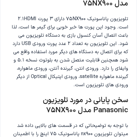
مدل 75NX900
تلویزیون پاناسونیک 75NX900 دارای 3 پورت 2.1HDMI
است. وجود این پورت ها خبر خوبی برای گیمر ها است، لذا
باعث اتصال آسان کنسول بازی به دستگاه تلویزیون می
شود. این تلویزیون به تعداد 2 عدد پورت ورودی USB دارد
که برای اتصال به دستگاه های دیگر مورد استفاده واقع می
‌شود همچنین قابلیت متصل شدن به بلوتوث نسخه 5.1 و
وایفای را دارد. ورودی انتن، گیرنده آنتن، ورودی ماهواره،
گیرنده ماهواره satellite، ورودی اپتیکال Optical از دیگر
ورودی های تلویزیون است.
سخن پایانی در مورد تلویزیون
Panasonic مدل 75NX900
با توجه به توضیحاتی که در قسمت های بالایی داده شد
میتوان تلویزیون nx900 پاناسونیک 75 اینچ را با اطمینان