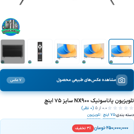
+3 تصویر
مشاهده عکس‌های طبیعی محصول
7 عکس
تلویزیون پاناسونیک NX900 سایز 75 اینچ
0.0
از ۵
(0 نظر)
75 اینچ
تلویزیون
دسته بندی:
/
250,000,000
تومان
3% تخفیف