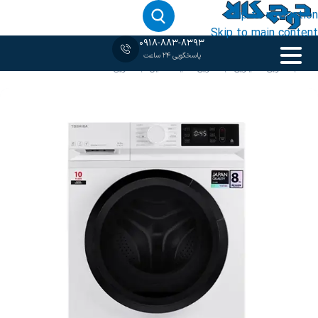
Skip to navigation
Skip to main content
0918-883-8393
پاسخگویی 24 ساعت
خانه
‹
لباسشویی 8 کیلویی
/
لباسشویی سفید
/
ماشین لباسشویی