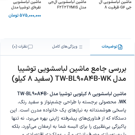
ماشین لباسشویی ال
ماشین لباسشویی ال‌جی
ماشین لباسشویی‌
جی G6 ظرفیت 8
مدل F2T2TYM1S
نقره‌ای توشیبا مدل
کیلویی نقره ای - LG
TW-BL90A4B-SK
575,000,000
تومان
FH4G6TDY6
توضیحات
ویژگی‌های کامل
نظرات (0)
بررسی جامع ماشین لباسشویی توشیبا
مدل TW-BL90A4B-WK (سفید 8 کیلو)
ماشین لباسشویی 8 کیلویی توشیبا مدل TW-BL90A4B-
WK
، محصولی برجسته با طراحی چشم‌نواز و سفید رنگ،
پاسخی هوشمندانه به نیازهای یک خانواده مدرن است.
این
دستگاه که از فناوری‌های پیشرفته ژاپنی بهره می‌برد، نه تنها
پاکیزگی بی‌نظیری را برای البسه شما به ارمغان می‌آورد، بلکه
با بهینه‌سازی مصرف انرژی و آب، عملکردی اقتصادی و