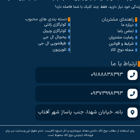
زندگی خود نیاز دارید، فقط چند کلیک با شما فاصله دارد!
راهنمای مشتریان
دسته بندی های محبوب
کولرگازی زانتی
درباره ما
کولرگازی ویربل
تماس باما
یخچال ال جی
رضایت مشتریان
ظرفشویی ال جی
شرایط و قوانین
تلویزیون
مجله دوج کالا
ارتباط با ما
09188838393
09373998393
بانه، خیابان شهدا، جنب پاساژ شهر آفتاب
برای استفاده از مطالب دوج کالا، داشتن «هدف غیرتجاری» و ذکر «منبع» کافیست. تمام حقوق اين وب‌سايت نیز برای
فروشگاه اینترنتی دوج کالا محفوظ است.