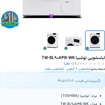
لباسشویی توشیبا TW-BL90A4B-WK
0.0
از ۵
(0 نظر)
لباسشویی 8 کیلویی
لباسشویی سفید
دسته بندی:
/
بروزرسانی قیمت: 1405/03/09
برند: توشیبا (TOSHIBA)
مدل: TW-BL90A4B-WK