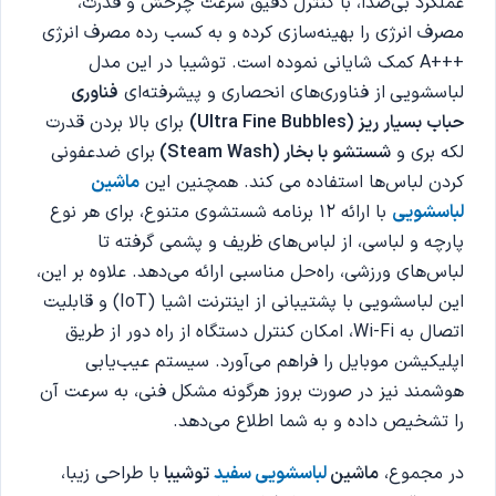
عملکرد بی‌صدا، با کنترل دقیق سرعت چرخش و قدرت،
مصرف انرژی را بهینه‌سازی کرده و به کسب رده مصرف انرژی
+++A کمک شایانی نموده است.
توشیبا در این مدل
لباسشویی
از فناوری‌های انحصاری و پیشرفته‌ای
فناوری
حباب بسیار ریز (Ultra Fine Bubbles)
برای بالا بردن قدرت
لکه بری و
شستشو با بخار (Steam Wash)
برای ضدعفونی
کردن لباس‌ها استفاده می کند. همچنین ا
ین
ماشین
لباسشویی
با ارائه 12 برنامه شستشوی متنوع، برای هر نوع
پارچه و لباسی، از لباس‌های ظریف و پشمی گرفته تا
لباس‌های ورزشی، راه‌حل مناسبی ارائه می‌دهد. ع
لاوه بر این،
این لباسشویی با پشتیبانی از اینترنت اشیا (IoT) و قابلیت
اتصال به Wi-Fi، امکان کنترل دستگاه از راه دور از طریق
اپلیکیشن موبایل را فراهم می‌آورد.
سیستم عیب‌یابی
هوشمند نیز در صورت بروز هرگونه مشکل فنی، به سرعت آن
را تشخیص داده و به شما اطلاع می‌دهد.
در مجموع،
ماشین
لباسشویی سفید
توشیبا
با طراحی زیبا،