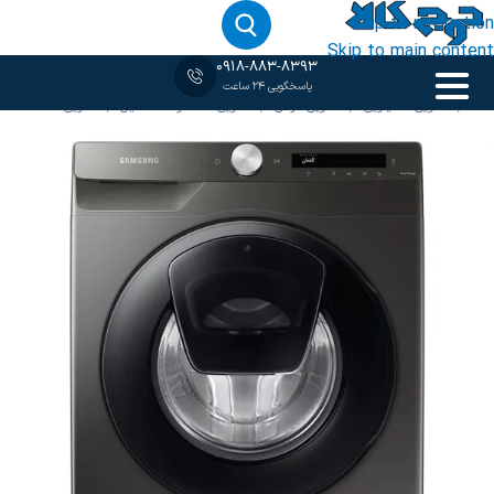
Skip to navigation
Skip to main content
0918-883-8393
پاسخگویی 24 ساعت
خانه
‹
لباسشویی 8 کیلویی
/
لباسشویی دودی
/
لباسشویی سامسونگ
/
ماشین لباسشویی