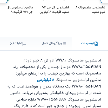
لباسشویی سامسونگ 8
لباسشویی ال جی V3
ماشین لباسشویی ال
کیلو سفید
سفید ظرفیت 8 کیلویی
جی V21 ظرفیت 8
WW80T4040CE
کیلویی 2023 – LG
WV2149AVG
توضیحات
ویژگی‌های کامل
نظرات (0)
لباسشویی سامسونگ WW80 ادواش 8 کیلو دودی
WW80T554DAN مونتاژ لهستان یکی از محصولات برند
سامسونگ است که بهترین کیفیت را به ارمغان می‌آورد.
ماشین لباسشویی سامسونگ
8 کیلوگرمی
WW80T554DAN یک دستگاه مدرن و هوشمند است که به
شدت از لباسشویی‌های خانوادگی پشتیبانی می‌کند. ماشین
لباسشویی سامسونگ WW80T554DAN دارای طراحی
بسیار مدرن، پیچیده و جمع و جور است که با طرح رنگ