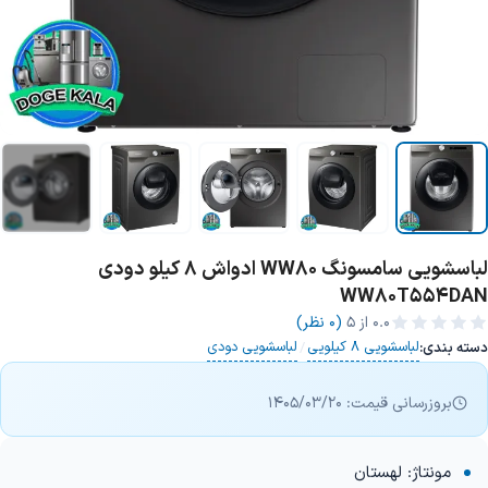
لباسشویی سامسونگ WW80 ادواش 8 کیلو دودی
+7 تصویر
WW80T554DAN
0.0
از ۵
(0 نظر)
لباسشویی 8 کیلویی
لباسشویی دودی
دسته بندی:
/
بروزرسانی قیمت: 1405/03/20
مونتاژ: لهستان