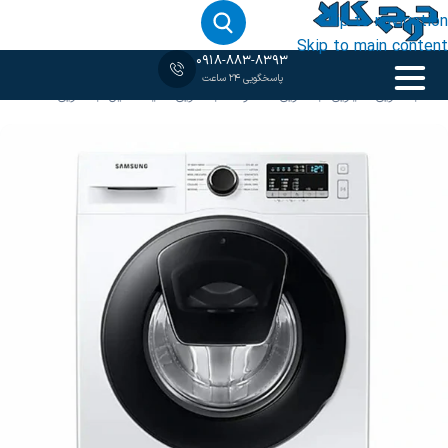
Skip to navigation
Skip to main content
0918-883-8393
پاسخگویی 24 ساعت
خانه
‹
لباسشویی 9 کیلویی
/
لباسشویی سامسونگ
/
لباسشویی سفید
/
ماشین لباسشویی