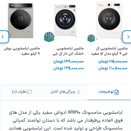
ماشین لباسشویی ال
ماشین لباسشویی
ماشین لباسشویی بوش
جی 9 کیلو مدل y1 سفید
خشک کن دار ال جی
9 کیلو سفید
WY1409WVP
9/6 کیلو V5 مدل
WGB24400ME
115,000,000
تومان
138,000,000
تومان
F4V5VGP0W
110,500,000
تومان
135,000,000
تومان
توضیحات
ویژگی‌های کامل
نظرات (0)
لباسشویی سامسونگ WW90 ادواش سفید یکی از مدل های
فوق العاده پرطرفدار می باشد که با دستان توانمند کمپانی
سامسونگ طراحی و تولید شده است. این لباسشویی همانند