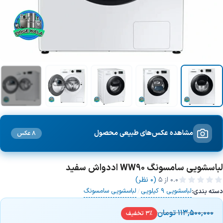
+4 تصویر
مشاهده عکس‌های طبیعی محصول
8 عکس
لباسشویی سامسونگ WW90 اددواش سفید
0.0
از ۵
(0 نظر)
لباسشویی 9 کیلویی
لباسشویی سامسونگ
دسته بندی:
/
113,500,000
تومان
3% تخفیف