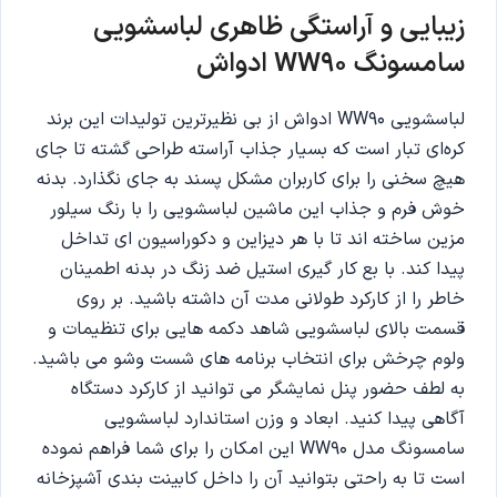
زیبایی‌ و آراستگی ظاهری لباسشویی
سامسونگ WW90 ادواش
لباسشویی WW90 ادواش از بی نظیرترین تولیدات این برند
کره‌ای تبار است که بسیار جذاب آراسته طراحی گشته تا جای
هیچ سخنی را برای کاربران مشکل پسند به جای نگذارد. بدنه
خوش فرم و جذاب این ماشین لباسشویی را با رنگ سیلور
مزین ساخته اند تا با هر دیزاین و دکوراسیون ای تداخل
پیدا کند. با بع کار گیری استیل ضد زنگ در بدنه اطمینان
خاطر را از کارکرد طولانی مدت آن داشته باشید. بر روی
قسمت بالای لباسشویی شاهد دکمه هایی برای تنظیمات و
ولوم چرخش برای انتخاب برنامه های شست وشو می باشید.
به لطف حضور پنل نمایشگر می توانید‌ از کارکرد دستگاه
آگاهی پیدا کنید. ابعاد و وزن استاندارد لباسشویی
سامسونگ مدل WW90 این امکان را برای شما فراهم نموده
است تا به راحتی بتوانید آن را داخل کابینت بندی آشپزخانه