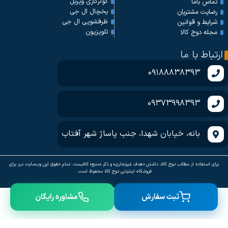
کولرگازی ویربل
تماس باما
یخچال ال جی
رضایت مشتریان
ظرفشویی ال جی
شرایط و قوانین
تلویزیون
مجله دوج کالا
ارتباط با ما
09188838393
09373998393
بانه، خیابان شهدا، جنب پاساژ شهر آفتاب
برای استفاده از مطالب دوج کالا، داشتن «هدف غیرتجاری» و ذکر «منبع» کافیست. تمام حقوق اين وب‌سايت نیز برای
فروشگاه اینترنتی دوج کالا محفوظ است.
ثبت سفارش
مشاوره رایگان