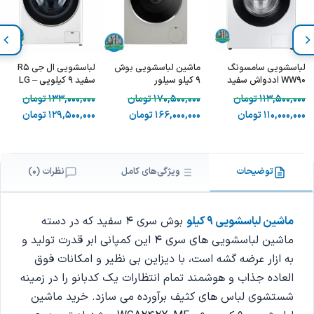
لباسشویی سامسونگ
ماشین لباسشویی بوش
لباسشویی ال جی R5
WW90 اددواش سفید
9 کیلو سیلور
سفید 9 کیلویی – LG
R5
WGB244AXGC
113,500,000
تومان
170,500,000
تومان
133,000,000
تومان
110,000,000
تومان
166,000,000
تومان
129,500,000
تومان
توضیحات
ویژگی‌های کامل
نظرات (0)
ماشین لباسشویی 9 کیلو
بوش سری 4 سفید که در دسته
ماشین لباسشویی های سری 4 این کمپانی ابر قدرت تولید و
به ازار عرضه گشه است، با دیزاین بی نظیر و امکانات فوق
العاده جذاب و هوشمند تمام انتظارات یک کدبانو را در زمینه
شستشوی لباس های کثیف برآورده می سازد. خرید ماشین