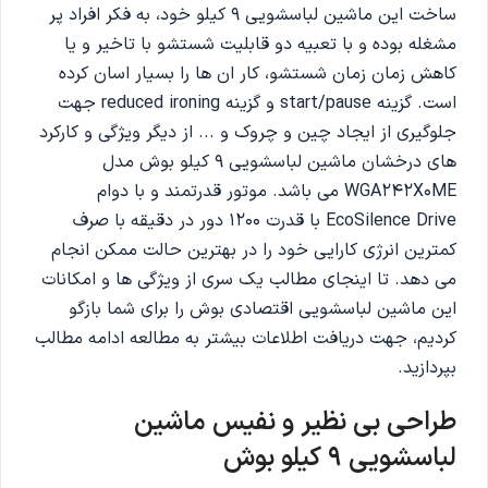
ساخت این ماشین لباسشویی 9 کیلو خود، به فکر افراد پر
مشغله بوده و با تعبیه دو قابلیت شستشو با تاخیر و یا
کاهش زمان زمان شستشو، کار ان ها را بسیار اسان کرده
است. گزینه start/pause و گزینه reduced ironing جهت
جلوگیری از ایجاد چین و چروک و ... از دیگر ویژگی و کارکرد
های درخشان ماشین لباسشویی 9 کیلو بوش مدل
WGA242X0ME می باشد. موتور قدرتمند و با دوام
EcoSilence Drive با قدرت 1200 دور در دقیقه با صرف
کمترین انرژی کارایی خود را در بهترین حالت ممکن انجام
می دهد. تا اینجای مطالب یک سری از ویژگی ها و امکانات
این ماشین لباسشویی اقتصادی بوش را برای شما بازگو
کردیم، جهت دریافت اطلاعات بیشتر به مطالعه ادامه مطالب
بپردازید.
طراحی بی نظیر و نفیس ماشین
لباسشویی 9 کیلو بوش