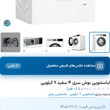
+1 تصویر
مشاهده عکس‌های طبیعی محصول
16 عکس
لباسشویی بوش سری 4 سفید 9 کیلویی
0.0
از ۵
(0 نظر)
لباسشویی 9 کیلویی
لباسشویی بوش
دسته بندی:
/
بروزرسانی قیمت: 1405/03/09