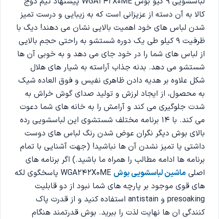
لباسشویی 9 کیو بوش WGA242X0ME پیشنهاد تیم دوج
کالا به آن دسته از عزیزانی است که به زیبایی و درست تمیز
شدن لباس های خود اهمیت بالایی نشان می دهند! دیگ با
ظرفیت 9 کیلو طی یک دوره شستشو به راحتی حجم بالایی
از لباس های شما را در خود جای می دهد و به خوبی آن ها
شستشو می دهد. بدنه جذاب آراسته به شیار های هلال
شکل علاوه بر هدیه دادن ظاهری نفیس و فوق العاده شیک
به محصول، از ایجاد لرزش و تولید صدای گوش خراش به
شدت جلوگیری می کند و آرامش را به خانه های شما دعوت
می کند. با 14 برنامه مختلف شستشوی این لباسشویی رده
بالای بوش دیگر نگران عوض شدن رنگ لباس های دوست
داشتی یا تمیز نشدن آن ها نباشید! (جهت آشنایی با تمام
برنامه ها ادامه مطالب را همراه ما باشید.) اگر برنامه های
اصلی
ماشین لباسشویی بوش
WGA242X0ME پاسخگوی لکه
های قوی موجود بر پارچه های شما نبود از دو قابلیت
presoaking و antistain استفاده کنید و از قدرت پاک
کنندگی ان ها نهایت لذت را ببرید. بوش قدرتمند هنگام