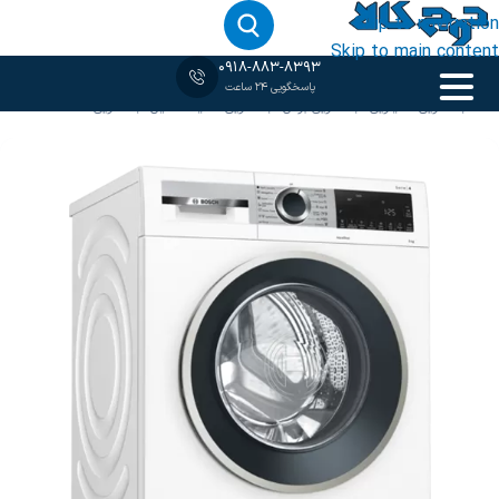
Skip to navigation
Skip to main content
0918-883-8393
پاسخگویی 24 ساعت
خانه
‹
لباسشویی 9 کیلویی
/
لباسشویی بوش
/
لباسشویی سفید
/
ماشین لباسشویی