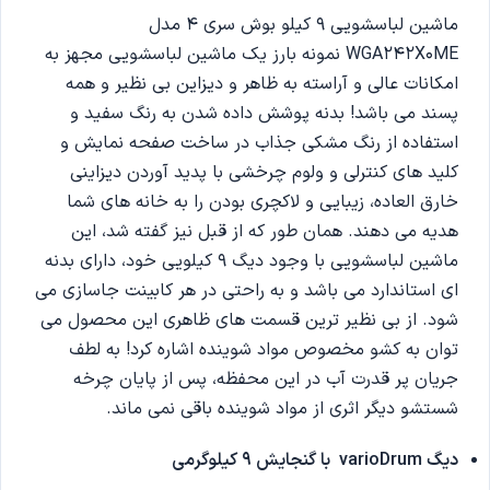
ماشین لباسشویی 9 کیلو بوش سری 4 مدل
WGA242X0ME نمونه بارز یک ماشین لباسشویی مجهز به
امکانات عالی و آراسته به ظاهر و دیزاین بی نظیر و همه
پسند می باشد! بدنه پوشش داده شدن به رنگ سفید و
استفاده از رنگ مشکی جذاب در ساخت صفحه نمایش و
کلید های کنترلی و ولوم چرخشی با پدید آوردن دیزاینی
خارق العاده، زیبایی و لاکچری بودن را به خانه های شما
هدیه می دهند. همان طور که از قبل نیز گفته شد، این
ماشین لباسشویی با وجود دیگ 9 کیلویی خود، دارای بدنه
ای استاندارد می باشد و به راحتی در هر کابینت جاسازی می
شود. از بی نظیر ترین قسمت های ظاهری این محصول می
توان به کشو مخصوص مواد شوینده اشاره کرد! به لطف
جریان پر قدرت آب در این محفظه، پس از پایان چرخه
شستشو دیگر اثری از مواد شوینده باقی نمی ماند.
دیگ
varioDrum
با گنجایش 9 کیلوگرمی