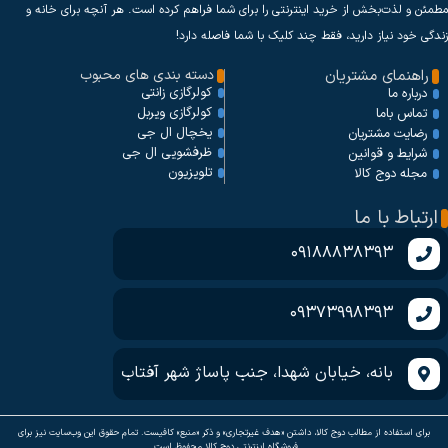
مطمئن و لذت‌بخش از خرید اینترنتی را برای شما فراهم کرده است. هر آنچه برای خانه و
زندگی خود نیاز دارید، فقط چند کلیک با شما فاصله دارد!
راهنمای مشتریان
دسته بندی های محبوب
کولرگازی زانتی
درباره ما
کولرگازی ویربل
تماس باما
یخچال ال جی
رضایت مشتریان
ظرفشویی ال جی
شرایط و قوانین
تلویزیون
مجله دوج کالا
ارتباط با ما
09188838393
09373998393
بانه، خیابان شهدا، جنب پاساژ شهر آفتاب
برای استفاده از مطالب دوج کالا، داشتن «هدف غیرتجاری» و ذکر «منبع» کافیست. تمام حقوق اين وب‌سايت نیز برای
فروشگاه اینترنتی دوج کالا محفوظ است.