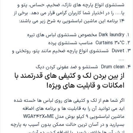
شستشوی انواع پارچه های نازک، ضخیم، حساس، پتو و
یا.... را در اختیار شما کاربران گرامی قرار می دهد. برخی از
14 برنامه این ماشین لباسشویی به شرح زیر می باشند:
Dark laundry مخصوص شستشوی لباس های تیره
Curtains 30°C مناسب شستشوی پرده
Duvet شستشوی انواع پارچه ضخیم مانند پتو، روتختی و
....
Drum clean شستشو و ضد عفونی کردن دیگ
از بین بردن لک و کثیفی های قدرتمند با
امکانات و قابلیت های ویژه!
اگر شما هم از لک و کثیفی های روی لباس ها خسته شده
اید می توانید آن را به قابلیت ها و برنامه های اضافه
ماشین لباسشویی 9 کیلو بوش مدل WGA242X0ME
بسپارید و در آسان ترین حالت ممکن بدون آسیب به پارچه
از شر آن ها خلاص شوید. با اضافه کردن دو آپشن