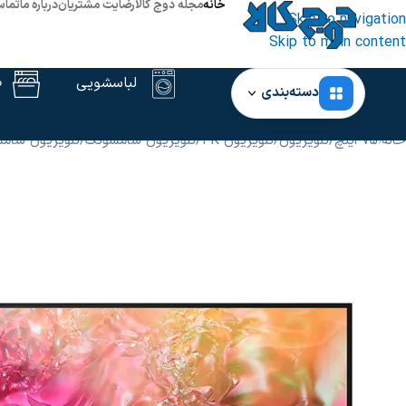
خانه
مجله دوج کالا
رضایت مشتریان
درباره ما
تماس
Skip to navigation
Skip to main content
لباسشویی
ظ
دسته‌بندی
خانه
‹
75 اینچ
/
تلویزیون
/
تلویزیون 4K
/
تلویزیون سامسونگ
/
تلویزیون سامسونگ 