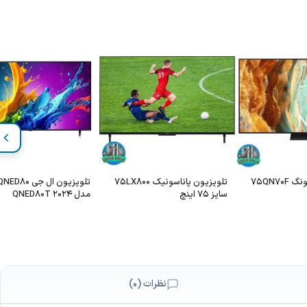
75QN7
تلویزیون پاناسونیک 75LX800
سایز 75 اینچ
مدل 2024 QNED80T
نظرات (0)