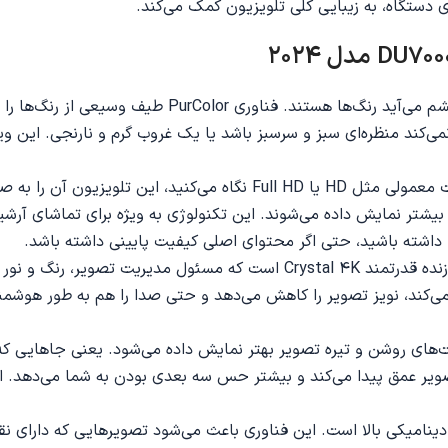
 دستگاه، به زیبایی کلی تلویزیون کمک می‌کند.
PurColor: وقتی یک تصویر زیبا را می‌بینید، اولین چیزی ک
می‌کند منظره‌ای سبز و سرسبز باشد یا یک غروب گرم و نارنجی. این ویژگ
ارتقای کیفیت 4K: اگر یک فیلم قدیمی دارید یا برنامه‌ای با کیفیت معمولی
ت بیشتر نمایش داده می‌شوند. این تکنولوژی به ویژه برای تماشای آرشیو
پردازنده Crystal 4K: قلب تپنده تلویزیون 75 اینچ DU7000، پردازنده قدرتمند K
ر می‌کند، نویز تصویر را کاهش می‌دهد و حتی صدا را هم به طور هوش
تفاوت بین قسمت‌های روشن و تیره تصویر بهتر نمایش داده می‌شود. یعنی جاها
ر عمق پیدا می‌کند و بیشتر حس سه بعدی بودن به شما می‌دهد. ای
فف High Dynamic Range یعنی محدوده دینامیکی بالا است. این فناوری باعث می‌شود تصوی