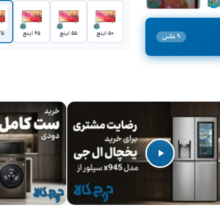
+2 تصویر
50 اینچ
55 اینچ
65 اینچ
75 ای
9 عکس