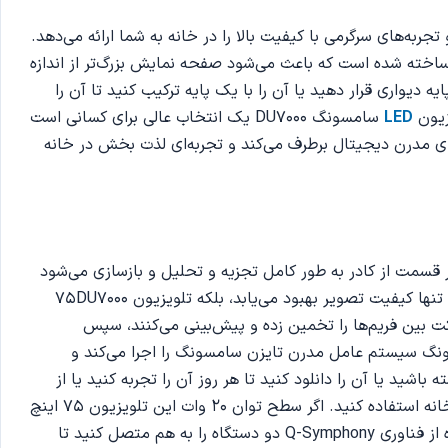
ی از نسل جدید سری DU7000 است که توسط سامسونگ در سال 2024 عرضه شد و تجربه‌های سرگرمی با کیفیت بالا را در خانه به شما ارائه می‌دهد.
با نازکی چشمگیر ساخته شده است که باعث می‌شود صفحه نمایش بزرگ‌تر از اندازه
ه دیواری قرار دهید یا آن را با یک پایه ترکیب کنید تا آن را
زیون
LED
سامسونگ DU7000 یک انتخاب عالی برای کسانی است
ای مدرن دیجیتال برطرف می‌کند و تجربه‌ای لذ‌ت بخش در خانه
 دارای فناوری مدرنی است که قادر است تصاویر را به طور موثر به استاندارد 4K ارتقا دهد. هر قسمت از کادر به طور کامل تجزیه و تحلیل و بازسازی می‌شود
و به بینندگان کمک می‌کند تا تمام محتوای مورد علاقه خود را به طور کامل، واضح و بدون از دست دادن جزئیات جالب تجربه کنند. نه تنها کیفیت تصویر بهبود می‌یابد، بلکه تلویزیون 75DU7000
به‌طور خودکار حرکت بین فریم‌ها را تخمین زده و پیش‌بینی می‌کنند، سپس
ته تصویر را کامل می‌کنند تا صحنه در هر صحنه کامل، واضح و صاف به نظر برسد. تلویزیون 75DU7000 سامسونگ سیستم عامل مدرن تایزن سامسونگ را اجرا می‌کند و
باشید یا آن را دانلود کنید تا هر روز آن را تجربه کنید یا از
ویژگی‌هایی مانند Daily+، SmartThings و... برای مدیریت زندگی روزمره خود، کنترل تلویزیون یا سایر دستگاه‌های هوشمند در داخل خانه استفاده کنید. اگر سطح توان 20 وات این تلویزیون 75 اینچ
DU7000 برای سابلیمیشن با صدای عالی کافی نیست، می‌توانید آن را با نوار صوتی سامسونگ ترکیب کنید. به ویژه، می‌توانید با استفاده از فناوری Q-Symphony دو دستگاه را به هم متصل کنید تا