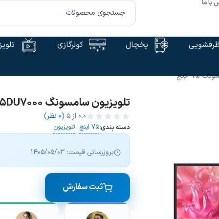
 با ما
رفشویی
یخچال
کولرگازی
تلویز
75 اینچ
تلویزیون سامسونگ 75DU7000 سایز 75 اینچ
0.0
از ۵
(0 نظر)
75 اینچ
تلویزیون
دسته بندی:
/
بروزرسانی قیمت: 1405/05/03
ثبت سفارش