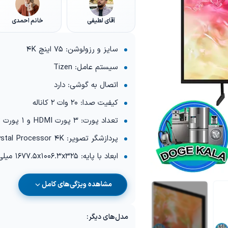
آقای لطیفی
خانم احمدی
سایز و رزولوشن: 75 اینچ 4K
سیستم عامل: Tizen
اتصال به گوشی: دارد
کیفیت صدا: 20 وات 2 کاناله
تعداد پورت: 3 پورت HDMI و 1 پورت USB
پردازشگر تصویر: Crystal Processor 4K
ابعاد با پایه: 1677.5x1006.3x325 میلی متر
مشاهده ویژگی‌های کامل
مدل‌های دیگر: