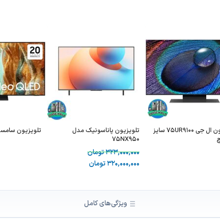
تلویزیون ال جی 75UR9100 سایز
تلویزیون پاناسونیک مدل
تلویزیون سامسونگ 0F
75NX950
323,000,000
تومان
320,000,000
تومان
ویژگی‌های کامل