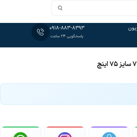
یون
0918-883-8393
پاسخگویی 24 ساعت