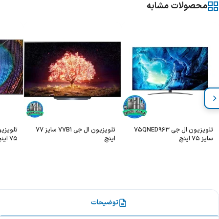
محصولات مشابه
تلویزیون ال جی 75QNED963
تلویزیون ال جی 77B1 سایز 77
سایز 75 اینچ
اینچ
75 اینچ
توضیحات