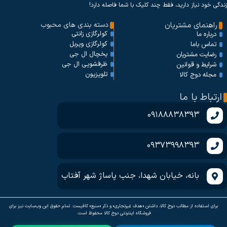
زندگی خود نیاز دارید، فقط چند کلیک با شما فاصله دارد!
راهنمای مشتریان
دسته بندی های محبوب
کولرگازی زانتی
درباره ما
کولرگازی ویربل
تماس باما
یخچال ال جی
رضایت مشتریان
ظرفشویی ال جی
شرایط و قوانین
تلویزیون
مجله دوج کالا
ارتباط با ما
09188838393
09373998393
بانه، خیابان شهدا، جنب پاساژ شهر آفتاب
برای استفاده از مطالب دوج کالا، داشتن «هدف غیرتجاری» و ذکر «منبع» کافیست. تمام حقوق اين وب‌سايت نیز برای
فروشگاه اینترنتی دوج کالا محفوظ است.