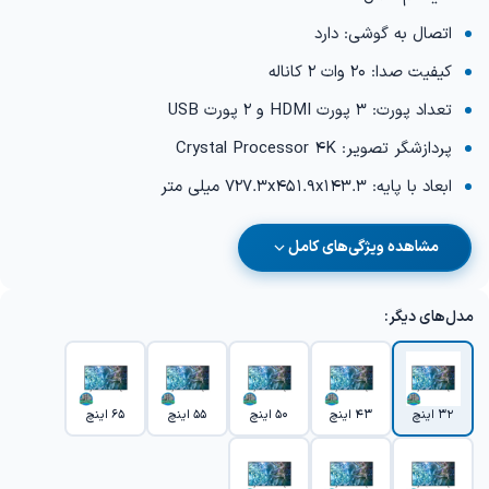
اتصال به گوشی: دارد
کیفیت صدا: 20 وات 2 کاناله
تعداد پورت: 3 پورت HDMI و 2 پورت USB
پردازشگر تصویر: Crystal Processor 4K
ابعاد با پایه: 727.3x451.9x143.3 میلی متر
مشاهده ویژگی‌های کامل
مدل‌های دیگر:
32 اینچ
43 اینچ
50 اینچ
55 اینچ
65 اینچ