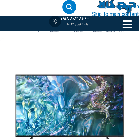
Skip to navigation
Skip to main content
0918-883-8393
پاسخگویی 24 ساعت
خانه
‹
32 اینچ
/
تلویزیون
/
تلویزیون 4K
/
تلویزیون QLED
/
تلویزیون سامسونگ