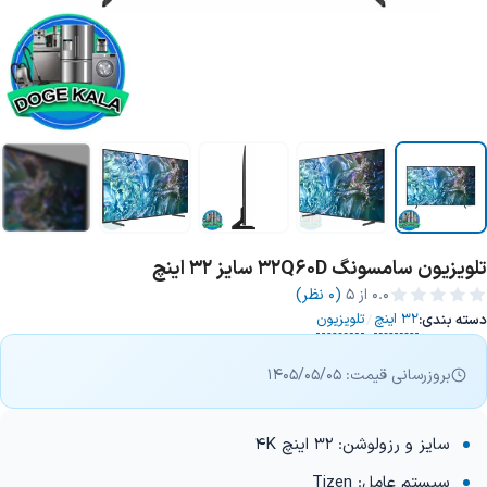
تلویزیون سامسونگ 32Q60D سایز 32 اینچ
+2 تصویر
0.0
از ۵
(0 نظر)
32 اینچ
تلویزیون
دسته بندی:
/
بروزرسانی قیمت: 1405/05/05
سایز و رزولوشن: 32 اینچ 4K
سیستم عامل: Tizen