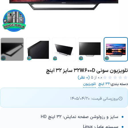
تلویزیون سونی 32W600D سایز 32 اینچ
+2 تصویر
0.0
از ۵
(0 نظر)
32 اینچ
تلویزیون
دسته بندی:
/
بروزرسانی قیمت: 1405/04/20
سایز و رزولوشن صفحه نمایش: 32 اینچ HD
سیستم عامل: Linux