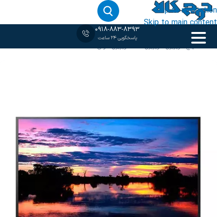
Skip to navigation
Skip to main content
0918-883-8393
پاسخگویی 24 ساعت
خانه
‹
32 اینچ
/
تلویزیون
/
تلویزیون LED
/
تلویزیون سونی