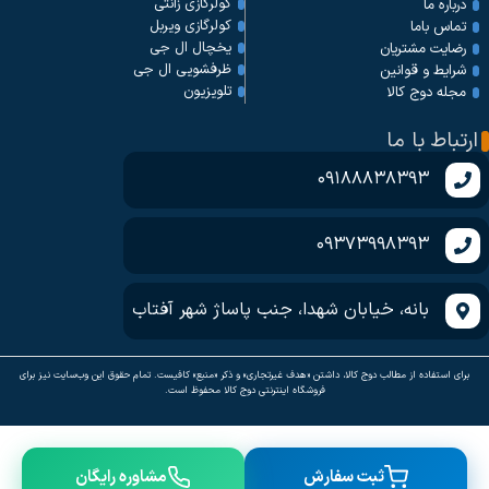
کولرگازی زانتی
درباره ما
کولرگازی ویربل
تماس باما
یخچال ال جی
رضایت مشتریان
ظرفشویی ال جی
شرایط و قوانین
تلویزیون
مجله دوج کالا
ارتباط با ما
09188838393
09373998393
بانه، خیابان شهدا، جنب پاساژ شهر آفتاب
برای استفاده از مطالب دوج کالا، داشتن «هدف غیرتجاری» و ذکر «منبع» کافیست. تمام حقوق اين وب‌سايت نیز برای
فروشگاه اینترنتی دوج کالا محفوظ است.
ثبت سفارش
مشاوره رایگان