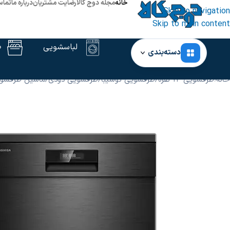
خانه
مجله دوج کالا
رضایت مشتریان
درباره ما
تماس
Skip to navigation
Skip to main content
لباسشویی
ظ
دسته‌بندی
خانه
‹
ظرفشویی 14 نفره
/
ظرفشویی توشیبا
/
ظرفشویی دودی
/
ماشین ظرفشو