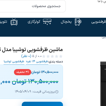
 با ما
رفشویی
یخچال
کولرگازی
تلویز
یی
ماشین ظرفشویی توشیبا مدل DW-14F2ME-BS
0.0
از ۵
(0 نظر)
ظرفشویی 14 نفره
ظرفشویی توشیبا
دسته بندی:
/
130,500,000
تومان
3% تخفیف
130,500,000
تومان
0,000
بروزرسانی قیمت: 1405/04/09