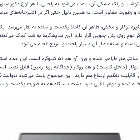
اهر مدرن و شیک ماشین ظرفشویی 14 نفره DW-14F2ME-BS توشیبا و رنگ مشکی آن، باعث می‌شود به 
ت و رطوبت مقاوم است. به همین دلیل حتی اگر در آشپزخانه‌های مرطو
شگر دوم روی پنل جلویی قرار دارد، این نمایشگرها به شما کمک می‌ک
سی است و استفاده از آن بسیار راحت و سریع انجام می‌شود.
ابعاد این ظرفشویی به صورت عرض 598، ارتفاع 845 و عمق 600 
DW-14F2ME-B اصلی، هم به صورت توکار (داخل کابینت) و هم روکار (جداگانه روی زمین)
دل، قابلیت تنظیم ارتفاع هم دارند. این موضوع باعث می‌شود بتوانید 
ه شده و دوام بالایی دارد. پشت دستگاه هم به صورت یکدست و ساد