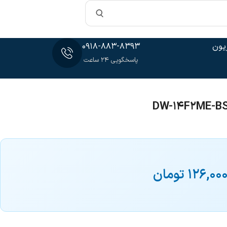
یون
0918-883-8393
پاسخگویی 24 ساعت
126,00
تومان