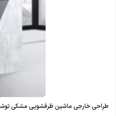
طراحی خارجی
ماشین ظرفشویی مشکی توشیبا مدل -BS