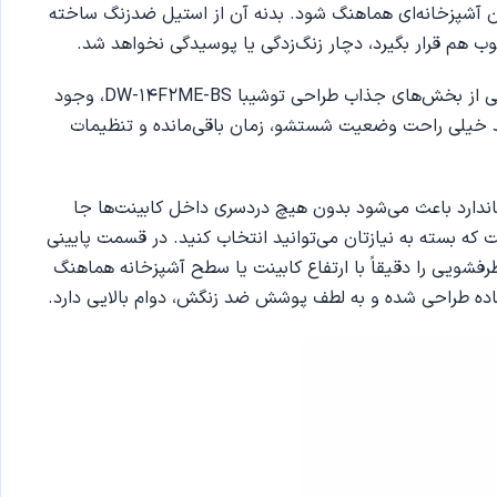
راحتی با هر نوع دکوراسیون آشپزخانه‌ای هماهنگ شود. بدنه آن از استیل ضدزنگ ساخته
ب هم قرار بگیرد، دچار زنگ‌زدگی یا پوسیدگی نخواهد شد.
درب ظرفشویی به سمت پایین باز می‌شود و به خاطر داشتن دستگیره توکار و مخفی، ظاهر آن کاملا یکدست و ساده به نظر می‌رسد. یکی از بخش‌های جذاب طراحی توشیبا DW-14F2ME-BS، وجود
نند خیلی راحت وضعیت شستشو، زمان باقی‌مانده و تنظیمات
سانتی‌متر طراحی شده و وزن آن هم 51 کیلوگرم است. این ابعاد استاندارد باعث می‌شود بدون هیچ دردسری داخل کابینت‌ها جا
 قابل نصب است که بسته به نیازتان می‌توانید انتخاب کنید. در قسمت پایینی
ظرفشویی را دقیقاً با ارتفاع کابینت یا سطح آشپزخانه هماهنگ
ه طراحی شده‌ و به لطف پوشش ضد زنگش، دوام بالایی دارد.