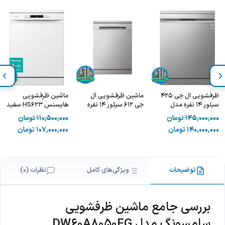
ظرفشویی ال جی 425
ماشین ظرفشویی ال
ماشین ظرفشویی
سیلور 14 نفره مدل
جی 612 سیلور 14 نفره
هایسنس HS623 سفید
2022 - LG DF425HSS
2023 - LG 612
15 نفره - Hisense
145,000,000
تومان
110,500,000
تومان
HS623E91W
140,000,000
تومان
107,000,000
تومان
توضیحات
ویژگی‌های کامل
نظرات (0)
بررسی جامع ماشین ظرفشویی
سامسونگ مدل
DW60A8050FG