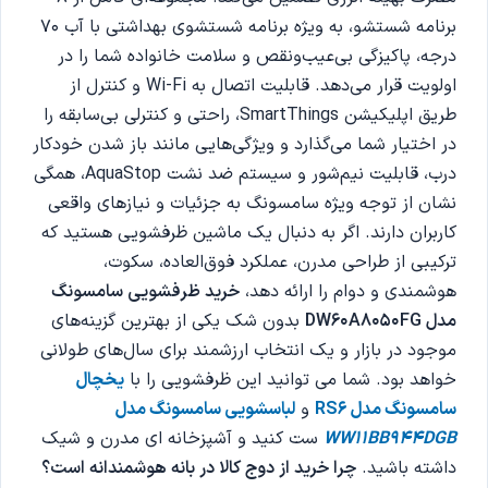
برنامه شستشو، به ویژه برنامه شستشوی بهداشتی با آب 70
درجه، پاکیزگی بی‌عیب‌ونقص و سلامت خانواده شما را در
اولویت قرار می‌دهد. قابلیت اتصال به Wi-Fi و کنترل از
طریق اپلیکیشن SmartThings، راحتی و کنترلی بی‌سابقه را
در اختیار شما می‌گذارد و ویژگی‌هایی مانند باز شدن خودکار
درب، قابلیت نیم‌شور و سیستم ضد نشت AquaStop، همگی
نشان از توجه ویژه سامسونگ به جزئیات و نیازهای واقعی
کاربران دارند. اگر به دنبال یک ماشین ظرفشویی هستید که
ترکیبی از طراحی مدرن، عملکرد فوق‌العاده، سکوت،
هوشمندی و دوام را ارائه دهد،
خرید ظرفشویی سامسونگ
مدل DW60A8050FG
بدون شک یکی از بهترین گزینه‌های
موجود در بازار و یک انتخاب ارزشمند برای سال‌های طولانی
خواهد بود. شما می توانید این ظرفشویی را با
یخچال
سامسونگ مدل RS6
و
لباسشویی سامسونگ مدل
WW11BB944DGB
ست کنید و آشپزخانه ای مدرن و شیک
داشته باشید.
چرا خرید از دوج کالا در بانه هوشمندانه است؟