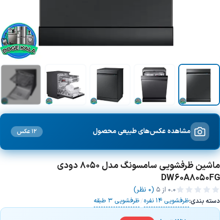
+6 تصویر
مشاهده عکس‌های طبیعی محصول
12 عکس
ماشین ظرفشویی سامسونگ مدل 8050 دودی
DW60A8050FG
0.0
از ۵
(0 نظر)
ظرفشویی 14 نفره
ظرفشویی 3 طبقه
دسته بندی:
/