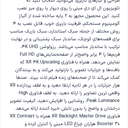
طراحی و نیازهای کاربری، می‌توانید انتخاب کنید که
تلویزیون ال ای دی مینی را روی دیوار یا روی میز نصب
کنید. این محصول مجهز به 2 پایه ساخته شده از آلیاژ
آلومینیوم مستحکم، ظرفیت باربری خوب، قابل نصب به 4
روش مختلف از جمله: سبک استاندارد، سبک باریک مناسب
برای قفسه‌های کوچک، ساندبار سبک پشتیبانی و در نهایت
ترکیب با ساندبار مناسب می‌باشد. رزولوشن 4K UHD،
فریم‌ها را 4 برابر واضح‌تر از صفحه‌نمایش‌های Full HD
نمایش می‌دهد، همراه با فناوری XR 4K Upscaling که
بافت‌ها و جزئیات تصویر را بازتولید می‌کند و به بینندگان
کمک می‌کند تا از صحنه‌های زنده فیلم لذت ببرند. صدها
هزار جزئیات را در هر ثانیه ارتقا دهید و به لطف پردازنده XR
واقعی ترین تصاویر را ارائه دهید. به لطف فناوری High
Peak Luminance، روشنایی را افزایش دهید، کیفیت تصویر
درخشان و واضح را بدون تابش خیره کننده ارائه می‌دهد.
فناوری XR Backlight Master Drive همراه با XR Contrast
Booster 30 هزاران چراغ LED مینی را کنترل کرده و