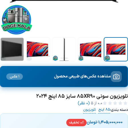
+6 تصویر
مشاهده عکس‌های طبیعی محصول
1 عکس
تلویزیون سونی 85XR90 سایز 85 اینچ 2024
0.0
از ۵
(0 نظر)
85 اینج
تلویزیون
دسته بندی:
/
1,405,000,000
تومان
0% تخفیف