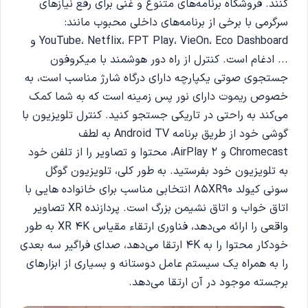
کنند. فروشگاه برنامه‌های متنوع و غنی برای رفع نیازهای
سرگرمی با برخی از برنامه‌های داخلی محبوب مانند:
YouTube، Netflix، FPT Play، VieOn، Eco Dashboard و
... ادغام است. کنترل از راه دور هوشمند با میکروفون
جستجوی صوتی یکپارچه دارای درگاه شارژ مناسب است، به
خصوص ریموت دارای نور پس زمینه است که به شما کمک
می‌کند به راحتی در تاریکی جستجو کنید. کنترل تلویزیون با
گوشی خود از طریق برنامه Android TV به لطف
Chromecast و AirPlay 2، محتوا و تصاویر را از تلفن خود
به تلویزیون خود بفرستید. به طور کلی، تلویزیون گوگل
سونی کیولد 85XR90 انتخابی مناسب برای خانواده هایی با
اتاق خواب و اتاق نشیمن بزرگ است. پردازنده XR تصاویر
واقعی را ارائه می‌دهد، فناوری ارتقاء مقیاس XR 4K به طور
خودکار محتوا را به 4K ارتقا می‌دهد، صدای فراگیر سه بعدی
را به همراه یک سیستم عامل دوستانه و بسیاری از ابزارهای
برجسته موجود در آن ارتقا می‌دهد.