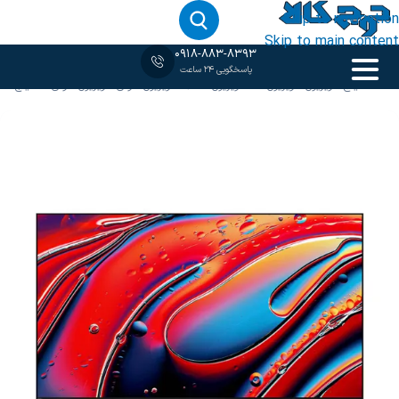
Skip to navigation
Skip to main content
0918-883-8393
پاسخگویی 24 ساعت
خانه
‹
85 اینج
/
تلویزیون
/
تلویزیون 4K
/
تلویزیون QLED
/
تلویزیون سونی
/
تلویزیون سونی 85 اینچ