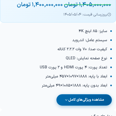
1,405,000,000
تومان
1,400,000,000
تومان
بروزرسانی قیمت: 1405/05/04
سایز: 85 اینچ 4K
سیستم عامل: اندروید
کیفیت صدا: 70 وات 2.2.2 کاناله
نوع صفحه نمایش: QLED
تعداد پورت: 4 پورت HDMI و 2 پورت USB
ابعاد با پایه: 1888×1097×457 میلی‌متر
ابعاد بدون پایه: 1888×1085×49 میلی‌متر
مشاهده ویژگی‌های کامل