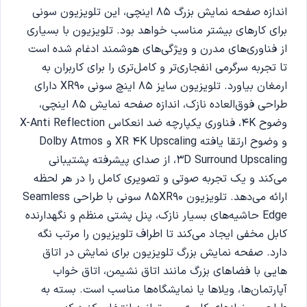
اندازه صفحه نمایش بزرگ 85 اینچی، این تلویزیون سونی
برای کارهای بیشتر مناسب خواهد بود. تلویزیون با بسیاری
از فناوری‌های مدرن و ویژگی‌های هوشمند ادغام شده است
تا تجربه سرگرمی انفجاری‌تر و کامل‌تری را برای کاربران به
ارمغان بیاورد. تلویزیون سایز 85 اینچ سونی XR90 دارای
طراحی فوق‌العاده نازک، اندازه صفحه نمایش 85 اینچی،
وضوح 4K، فناوری یکپارچه ضد انعکاس X-Anti Reflection
و وضوح ارتقا یافته XR 4K Upscaling و Dolby Atmos
،3D Surround Upscaling از صدای پیشرفته پشتیبانی
می‌کند و یک تجربه صوتی و تصویری کامل را در هر لحظه
ارائه می‌دهد. تلویزیون 85XR90 سونی با طراحی Seamless
Edge حاشیه‌های بسیار نازک، پنل پشتی منظم و نگهدارنده
کابل مخفی ایجاد می‌کند تا اطراف تلویزیون را مرتب نگه
دارد. صفحه نمایش بزرگ تلویزیون برای نمایش در اتاق
هایی با فضاهای بزرگ مانند اتاق نشیمن، اتاق خواب
آپارتمان‌ها، ویلاها یا نمایشگاه‌ها مناسب است. بسته به