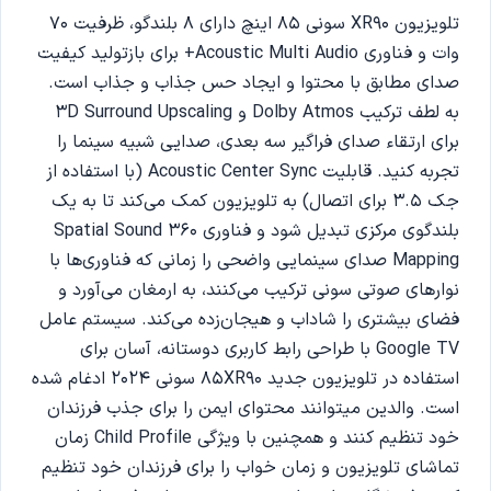
تلویزیون XR90 سونی 85 اینچ دارای 8 بلندگو، ظرفیت 70
وات و فناوری Acoustic Multi Audio+ برای بازتولید کیفیت
صدای مطابق با محتوا و ایجاد حس جذاب و جذاب است.
به لطف ترکیب Dolby Atmos و 3D Surround Upscaling
برای ارتقاء صدای فراگیر سه بعدی، صدایی شبیه سینما را
تجربه کنید. قابلیت Acoustic Center Sync (با استفاده از
جک 3.5 برای اتصال) به تلویزیون کمک می‌کند تا به یک
بلندگوی مرکزی تبدیل شود و فناوری 360 Spatial Sound
Mapping صدای سینمایی واضحی را زمانی که فناوری‌ها با
نوارهای صوتی سونی ترکیب می‌کنند، به ارمغان می‌آورد و
فضای بیشتری را شاداب و هیجان‌زده می‌کند. سیستم عامل
Google TV با طراحی رابط کاربری دوستانه، آسان برای
استفاده در تلویزیون جدید 85XR90 سونی 2024 ادغام شده
است. والدین میتوانند محتوای ایمن را برای جذب فرزندان
خود تنظیم کنند و همچنین با ویژگی Child Profile زمان
تماشای تلویزیون و زمان خواب را برای فرزندان خود تنظیم