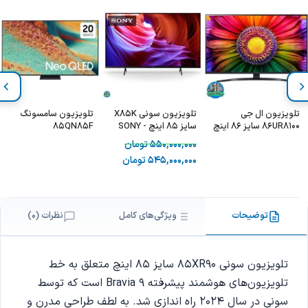
تلویزیون ال جی
تلویزیون سونی X85K
تلویزیون سامسونگ
86UR8100 سایز 86 اینچ
سایز 85 اینچ - SONY
85QN85F
KD-85X85K
550,000,000
تومان
545,000,000
تومان
توضیحات
ویژگی‌های کامل
نظرات (0)
تلویزیون سونی 85XR90 سایز 85 اینچ متعلق به خط
تلویزیون‌های هوشمند پیشرفته Bravia 9 است که توسط
سونی در سال 2024 راه اندازی شد. به لطف طراحی مدرن و