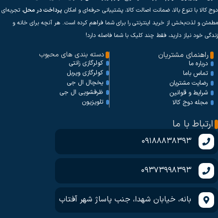
دوج کالا با تنوع بالا، ضمانت اصالت کالا، پشتیبانی حرفه‌ای و امکان
پرداخت در محل
، تجربه‌ای
مطمئن و لذت‌بخش از خرید اینترنتی را برای شما فراهم کرده است. هر آنچه برای خانه و
زندگی خود نیاز دارید، فقط چند کلیک با شما فاصله دارد!
راهنمای مشتریان
دسته بندی های محبوب
کولرگازی زانتی
درباره ما
کولرگازی ویربل
تماس باما
یخچال ال جی
رضایت مشتریان
ظرفشویی ال جی
شرایط و قوانین
تلویزیون
مجله دوج کالا
ارتباط با ما
09188838393
09373998393
بانه، خیابان شهدا، جنب پاساژ شهر آفتاب