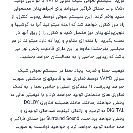
آورید. سیستم صوتی شیک سونی V83D با توانایی تولید
1850 وات صدای فراگیر میتواند برای اجراهایتان محصولی
مفید واقع گردد. این سیستم صوتی توسط ریموت کنترل، از
راه دور کنترل خواهد شد که البته میتوانید آنرا به گوشیها و
تلویزیوئنهایتان نیز متصل کنید و کنترل را از ریق آنها در
دست بگیرید. با بدنه ای مقاوم و زیبا که دارد میتواند در هر
مجلسی بدرخشد؛ علاوه بر این دارای قابلیت رقص نور می
باشد که زیبایی خاصی را به مجالستان خواهد بخشید.
کیفیت صدا و قدرت ایجاد صدا در سیستم صوتی شیک
سونی V83D توسط فناوری ها و قابلیتهای مختلفی صورت
خواهد پذیرفت. 11 بلندگوی اصلی و جانبی صدا را به کمک
فناوری های متعددی تولید خواهند کرد و با کیفیتی عالی به
پخش خواهند رسانند. مانند همیشه فناوری DOLBY
DIGITAL به ترمیم و ارتقای کیفیت صداهای تولیدی و
پخش خواهد پرداخت. Surround Sound نیز صدای فراگیر و
همه جانبه تولید خواهد کرد و خواهید توانست به صورت