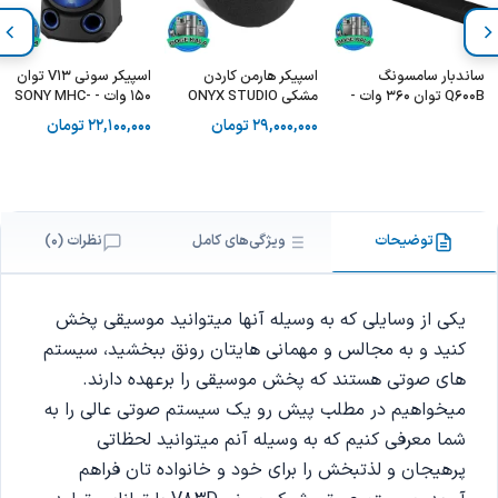
ساندبار سامسونگ
اسپیکر هارمن کاردن
اسپیکر سونی V13 توان
Q600B توان 360 وات -
مشکی ONYX STUDIO
150 وات - SONY MHC-
V13
8 2020
Samsung HW-Q600B
29,000,000
تومان
22,100,000
تومان
2022
توضیحات
ویژگی‌های کامل
نظرات (0)
یکی از وسایلی که به وسیله آنها میتوانید موسیقی پخش
کنید و به مجالس و مهمانی هایتان رونق ببخشید، سیستم
های صوتی هستند که پخش موسیقی را برعهده دارند.
میخواهیم در مطلب پیش رو یک سیستم صوتی عالی را به
شما معرفی کنیم که به وسیله آنم میتوانید لحظاتی
پرهیجان و لذتبخش را برای خود و خانواده تان فراهم