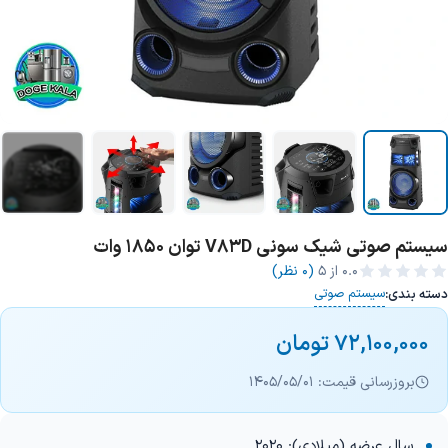
سیستم صوتی شیک سونی V83D توان 1850 وات
+1 تصویر
0.0
از ۵
(0 نظر)
سیستم صوتی
دسته بندی:
72,100,000
تومان
بروزرسانی قیمت: 1405/05/01
سال عرضه (میلادی): 2020