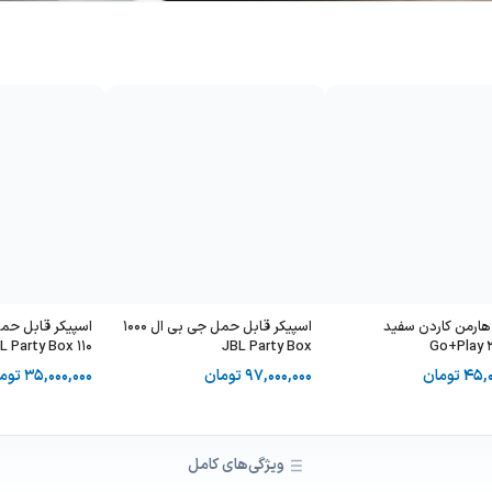
هارمن کاردن سفید
اسپیکر قابل حمل جی بی ال 1000
L Party Box 110
JBL Party Box
Go+Play 
45,0
تومان
97,000,000
تومان
35,000,000
توم
ویژگی‌های کامل