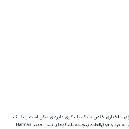
 چیز باید به طراحی منحصر به فردی که از نسل‌های قبلی Onyx Studio 8 به ارث رسیده است اشاره کنیم. Onyx Studio 8 دارای ساختاری خاص با یک بلندگوی دایره‌ای شکل است و با یک
قاب مدور احاطه شده است تا بلندگو را متعادل نگه دارد سیاره‌ای که توسط دایره‌ای از ماهواره‌ها احاطه شده است. طراحی کروی منحصر به فرد و فوق‌العاده پیچیده بلندگوهای نسل جدید Harman