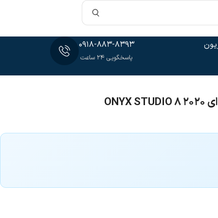
یون
0918-883-8393
پاسخگویی 24 ساعت
ONYX