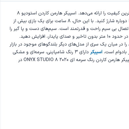
اسپیکر هارمن کاردن رنگ سرمه ای ONYX STUDIO 8 2020 محصولی شیک و منحصر به فرد از هارمن کاردن در سال 2020 است که بهترین کیفیت را ارائه می‌دهد. اسپیکر هارمن کاردن استودیو 8
می‌تواند به مدت 8 ساعت به طور مداوم صدا را بدون توقف پخش کند. پس از آن، اگر می‌خواهید سرگرمی را ادامه دهید، باید اسپیکر را دوباره شارژ کنید. با این حال، 8 ساعت برای یک بازی بیش از
بازه زمانی نیز مناسب است تا گوش انسان احساس ناراحتی نکند. اسپیکر Harman Kardon Onyx Studio 8 دارای اتصال بی سیم راحت و قدرتمند است. سیم‌های دست و پا گیر را
حذف کنید تا به شما کمک کند بلندگو را به راحتی در هر مکانی حمل کنید. اتصال بلوتوث به شما امکان می‌دهد تا محدوده عملیاتی را در حدود 10 متر بدون تاخیر و صدای پایدار، افزایش دهید.
اسپیکر Harman Kardon Onyx Studio 8 ظاهری کروی شبیه به سیاره زحل با کمربند اطراف دارد. این طراحی جالب بلافاصله استودیو 8 را در میان یک سری از مدل‌های دیگر بلندگوهای موجود در بازار
 بادوام است،
اسپیکر
دارای 3 رنگ شامپاینی، سرمه‌ای و مشکی
زغالی است. به طور کلی بلندگو نرم، مجلل و ظریف به نظر می‌رسد که یک زیبایی لوکس مدرن و بدون هیاهو دارد. در ادامه به بررسی اسپیکر هارمن کاردن رنگ سرمه ای ONYX STUDIO 8 2020 در