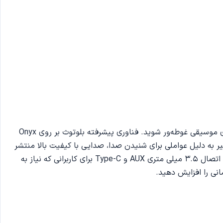
با هدف راحتی و مدرنیته، اسپیکر هارمن کاردن Onyx Studio 8 دارای طراحی بی‌سیم بی‌نظیری است که می‌توانید در هر مکانی در فضای موسیقی غوطه‌ور شوید. فناوری پیشرفته بلوتوث بر روی Onyx
نتقال پایدار است تا در محدوده 10 متری به طور کامل و بدون تأخیر به دلیل عواملی برای شنیدن صدا، صدایی با کیفیت بالا منتشر
کند. صدای زنده کل فضا را می‌پوشاند. Harman Kardon Onyx Studio 8 قابلیت اتصال سریع را دارد. این اسپیکر همچنین از پورت‌های اتصال 3.5 میلی متری AUX و Type-C برای کاربرانی که نیاز به