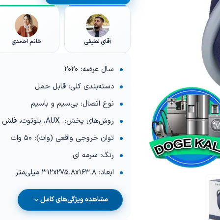
آقای لطیفی
خانم احمدی
سال عرضه: 2020
دسته‌بندی کلی: قابل حمل
نوع اتصال: بی‌سیم و باسیم
روش‌های پخش: AUX، بلوتوث، فلش مموری
توان خروجی واقعی (وات): 50 وات
رنگ: سرمه ای
ابعاد: 312x275.8x163.8 میلی‌متر
مشاهده ویژگی‌های کامل