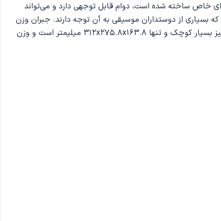
مه ای خاص ساخته شده است، دوام قابل توجهی دارد و می‌تواند
شتری دارد و به محصولی تبدیل شده است که بسیاری از دوستداران موسیقی به آن توجه دارند. جبران وزن
سنگین در این کالا نیز یک امتیاز مثبت است، چرا که بلندگو می‌تواند بدون نگرانی از برخورد در هر زمینی محکم بایستد. اندازه اسپیکر نیز بسیار کوچک و تنها 312x275.8x163.8 میلیمتر است و وزن