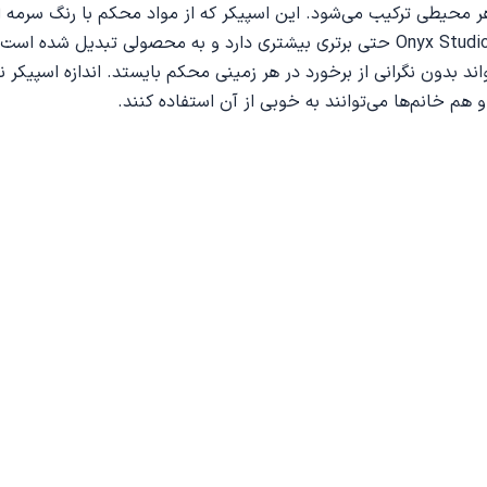
خلی هر محیطی ترکیب می‌شود. این اسپیکر که از مواد محکم با رنگ سر
برای مدت طولانی بدون هیچ آسیبی دوام بیاورد. به لطف این، Onyx Studio 8 حتی برتری بی