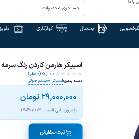
 با ما
رفشویی
یخچال
کولرگازی
تلویز
اسپیکر هارمن کاردن رنگ سرمه ای  STUDIO 8 2020
0.0
از ۵
(0 نظر)
اسپیکر
سیستم صوتی
دسته بندی:
/
29,000,000
تومان
بروزرسانی قیمت: 1404/11/13
ثبت سفارش