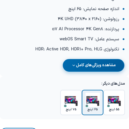
اندازه صفحه نمایش: 65 اینچ
رزولوشن: 4K UHD (3840 x 2160)
پردازنده: α7 AI Processor 4K Gen8
سیستم عامل: webOS Smart TV
تکنولوژی HDR: Active HDR, HDR10 Pro, HLG
مشاهده ویژگی‌های کامل
مدل‌های دیگر:
55 اینچ
65 اینچ
75 اینچ