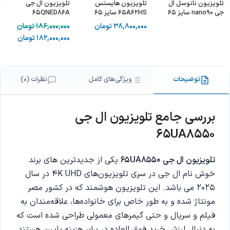
تلویزیون نانوسل ال
تلویزیون هایسنس
تلویزیون ال جی
جی nano90 سایز 65
65A62HS سایز 65
65QNED86A
اینچ – LG
اینچ
38,800,000
تومان
186,000,000
تومان
65NANO90PVA
182,000,000
تومان
توضیحات
ویژگی‌های کامل
نظرات (0)
بررسی جامع تلویزیون ال جی
65UA8550
تلویزیون ال جی 65UA8550
یکی از جدیدترین های برند
خوش نام ال جی در سری تلویزیون‌های 4K UHD در سال
2025 می باشد
. این تلویزیون هوشمند که در کشور مصر
مونتاژ شده و به طور خاص برای خانواده‌ها، علاقه‌مندان به
فیلم و سریال و حتی گیمرهای معمولی طراحی شده است که
به دنبال ارزش خرید فوق العاده در برابر هزینه پایین هستند.