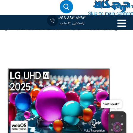
Skip to navigation
Skip to main content
0918-883-8393
پاسخگویی 24 ساعت
خانه
‹
65 اینچ
/
تلویزیون
/
تلویزیون 4K
/
تلویزیون LED
/
تلویزیون ال جی
/
تلویزیون ال جی 65 اینچ