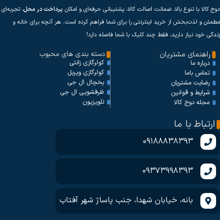
دوج کالا با تنوع بالا، ضمانت اصالت کالا، پشتیبانی حرفه‌ای و امکان
پرداخت در محل
، تجربه‌ای
مطمئن و لذت‌بخش از خرید اینترنتی را برای شما فراهم کرده است. هر آنچه برای خانه و
زندگی خود نیاز دارید، فقط چند کلیک با شما فاصله دارد!
راهنمای مشتریان
دسته بندی های محبوب
کولرگازی زانتی
درباره ما
کولرگازی ویربل
تماس باما
یخچال ال جی
رضایت مشتریان
ظرفشویی ال جی
شرایط و قوانین
تلویزیون
مجله دوج کالا
ارتباط با ما
09188838393
09373998393
بانه، خیابان شهدا، جنب پاساژ شهر آفتاب