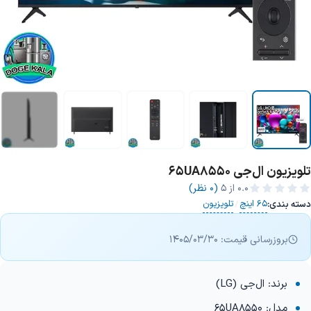
تلویزیون ال‌جی 65UA8550
+1 تصویر
0.0
از ۵
(0 نظر)
65 اینچ
تلویزیون
دسته بندی:
/
بروزرسانی قیمت: 1405/03/30
برند: ال‌جی (LG)
مدل: 65UA8550