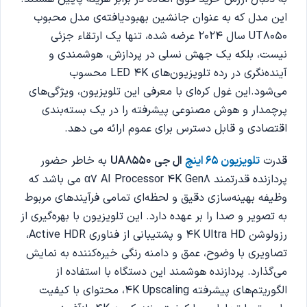
این مدل که به عنوان جانشین بهبودیافته‌ی مدل محبوب
UT8050 سال 2024 عرضه شده، تنها یک ارتقاء جزئی
نیست، بلکه یک جهش نسلی در پردازش، هوشمندی و
آینده‌نگری در رده تلویزیون‌های LED 4K محسوب
می‌شود.
این غول کره‌ای با معرفی این تلویزیون، ویژگی‌های
پرچمدار و هوش مصنوعی پیشرفته را در یک بسته‌بندی
اقتصادی و قابل دسترس برای عموم ارائه می دهد.
قدرت
تلویزیون 65 اینچ
ال جی
UA8550
به خاطر حضور
پردازنده قدرتمند α7 AI Processor 4K Gen8
می باشد که
وظیفه بهینه‌سازی دقیق و لحظه‌ای تمامی فرآیندهای مربوط
به تصویر و صدا را بر عهده دارد. این
تلویزیون با بهره‌گیری از
رزولوشن 4K Ultra HD و پشتیبانی از فناوری Active HDR،
تصاویری با وضوح، عمق و دامنه رنگی خیره‌کننده به نمایش
می‌گذارد. پردازنده هوشمند این دستگاه با استفاده از
الگوریتم‌های پیشرفته 4K Upscaling، محتوای با کیفیت