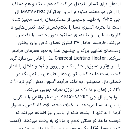
ایده‌آل برای کسانی تبدیل می‌کند که هم سبک و هم عملکرد
را ارزش می‌دهند. علاوه بر این، اجاق گاز MA3882RC ال‌
جی 2025 به طیف وسیعی از عملکردهای راحت مجهز شده
است تا تجربه آشپزی شما را لذت‌بخش‌تر کند. کنترل‌هایی با
کاربری آسان و رابط بصری عملکرد بدون دردسر را تضمین
می‌کند. ظرفیت جادار 38 لیتری فضای کافی برای پختن
وعده‌های غذایی بزرگ یا چندین غذا به طور همزمان فراهم
می‌کند. Charcoal Lighting Heater غذا را قادر می‌سازد گرما
را سریع‌تر و عمیق‌تر جذب کند و بیرون را ترد و داخل را آبدار
کند، درست مانند کباب کردن ذغال طبیعی در کمپینگ در
فضای باز. همچنین به لطف فرآیند "بدون پیش گرم کردن" تا
30٪ در زمان و تا 20٪ در انرژی صرفه جویی می‌کند.
سولاردوم ال جی MA3882RC کیفیت فر واقعی را با گریل
پایین به شما می‌دهد. بر خلاف محصولات کانوکشن معمولی،
گرما را نه تنها از پشت بلکه از پایین نیز اضافه می‌کند که
درست مانند فر سنتی طعم و مزه‌ای به پخت می‌دهد. (تست
شده توسط LGA، یک موسسه تست آلمانی) این بهترین