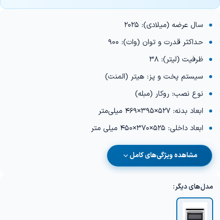
سال عرضه (میلادی): 2025
حداکثر قدرت و توان (وات): 900
ظرفیت (لیتر): 38
سیستم پخت و پز: هیتر (المنت)
نوع نصب: روکار (مبله)
ابعاد بدنه: 527×395×469 میلی‌متر
ابعاد داخلی: 525×370×450 میلی متر
مشاهده ویژگی‌های کامل
مدل‌های دیگر: