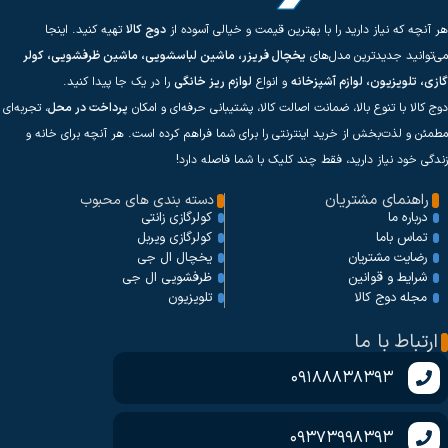
هر آنچه که نیاز دارید را با بهترین قیمت و خیالی آسوده از
دوج کالا
تهیه کنید. اینجا
می‌توانید جدیدترین مدل‌های
یخچال فریزر، ماشین لباسشویی، ماشین ظرفشویی، کولر
گازی، تلویزیون، لوازم آشپزخانه
و انواع
لوازم ریز خانگی
را در یک جا پیدا کنید.
دوج کالا با تنوع بالا، ضمانت اصالت کالا، پشتیبانی حرفه‌ای و امکان
پرداخت در محل
، تجربه‌ای
مطمئن و لذت‌بخش از خرید اینترنتی را برای شما فراهم کرده است. هر آنچه برای خانه و
زندگی خود نیاز دارید، فقط چند کلیک با شما فاصله دارد!
راهنمای مشتریان
دسته بندی های محبوب
کولرگازی زانتی
درباره ما
کولرگازی ویربل
تماس باما
یخچال ال جی
رضایت مشتریان
ظرفشویی ال جی
شرایط و قوانین
تلویزیون
مجله دوج کالا
ارتباط با ما
09188838393
09373998393