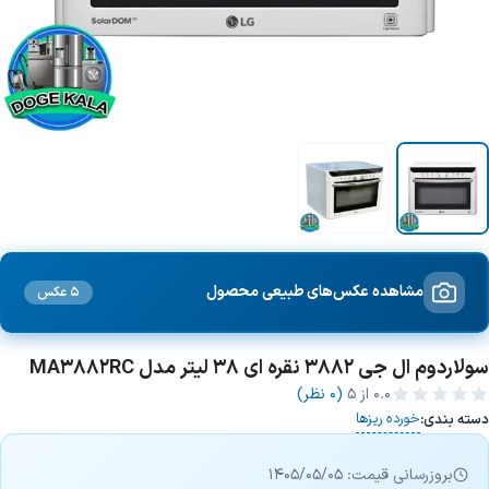
مشاهده عکس‌های طبیعی محصول
5 عکس
سولاردوم ال جی 3882 نقره ای 38 لیتر مدل MA3882RC
0.0
از ۵
(0 نظر)
خورده ریزها
دسته بندی:
بروزرسانی قیمت: 1405/05/05