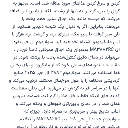
کردن و سرخ کردن غذاهای مورد علاقه شما است. مجهز به
گریل پایینی، گرما را نه تنها از پشت، بلکه از پایین نیز اضافه
می‌کند، که درست مانند یک اجاق سنتی طعم پخت را
می‌دهد. بنابراین، اگر به دنبال یک نتیجه دلپذیر هستید، از
نان سیر گرفته تا پنیر مک، پیتزای ترد، و گوشت بره، هرگز با
این مایکروویو اشتباه نخواهید کرد. سولاردوم ال جی نقره
ای MA3882RC به‌عنوان یک اجاق همرفتی کاملاً فن‌دار ،
می‌تواند در دمای دقیق کنترل‌شده پخت یا برشته شود. در
مقایسه با نمونه‌های سنتی خود که از مایکروویو برای پختن
غذا استفاده می‌کنند، سولاردوم 3882 ال‌ جی 2025 منابع
گرمایشی مختلف را با طول موج‌های مختلف ترکیب می‌کند و
آنها را در سراسر فر به گردش در می‌آورد. این بدان معناست
که به جای اینکه فقط داخل غذا را گرم کند، قسمت بیرونی
غذای شما را در دمای پایین‌تری قهوه‌ای و پخته می‌کند و
اغلب نتایج بهتر و سریع‌تری به همراه دارد. چیزی که
سولاردوم جدید ال جی 38 لیتر MA3882RC را تنظیم
می‌کند، طراحی نوآورانه و فناوری به کار رفته در آن است.