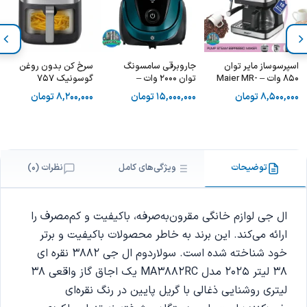
اسپرسوساز مایر توان
جاروبرقی سامسونگ
سرخ کن بدون روغن
850 وات – Maier MR-
توان 2000 وات –
گوسونیک 757
SAMSUNG SC20M2540JN
431
8,500,000
تومان
15,000,000
تومان
8,200,000
تومان
توضیحات
ویژگی‌های کامل
نظرات (0)
ال‌ جی لوازم خانگی مقرون‌به‌صرفه، باکیفیت و کم‌مصرف را
ارائه می‌کند. این برند به خاطر محصولات باکیفیت و برتر
خود شناخته شده است. سولاردوم ال جی 3882 نقره ای
38 لیتر 2025 مدل MA3882RC یک اجاق گاز واقعی 38
لیتری روشنایی ذغالی با گریل پایین در رنگ نقره‌ای