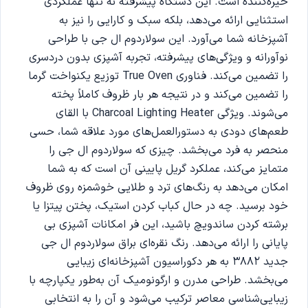
خیره‌کننده است. این دستگاه پیشرفته نه تنها عملکردی
استثنایی ارائه می‌دهد، بلکه سبک و کارایی را نیز به
آشپزخانه شما می‌آورد. این سولاردوم ال‌ جی با طراحی
نوآورانه و ویژگی‌های پیشرفته‌، تجربه آشپزی بدون دردسری
را تضمین می‌کند. فناوری True Oven توزیع یکنواخت گرما
را تضمین می‌کند و در نتیجه هر بار ظروف کاملاً پخته
می‌شوند. ویژگی Charcoal Lighting Heater با القای
طعم‌های دودی به دستورالعمل‌های مورد علاقه شما، حسی
منحصر به فرد می‌بخشد. چیزی که سولاردوم ال جی را
متمایز می‌کند، عملکرد گریل پایینی آن است که به شما
امکان می‌دهد به رنگ‌های ترد و طلایی خوشمزه روی ظروف
خود برسید. چه در حال کباب کردن استیک، پختن پیتزا یا
برشته کردن ساندویچ باشید، این فر امکانات آشپزی بی
پایانی را ارائه می‌دهد. رنگ نقره‌ای براق سولاردوم ال جی
جدید 3882 به هر دکوراسیون آشپزخانه‌ای زیبایی
می‌بخشد. طراحی مدرن و ارگونومیک آن به‌طور یکپارچه با
زیبایی‌شناسی معاصر ترکیب می‌شود و آن را به انتخابی