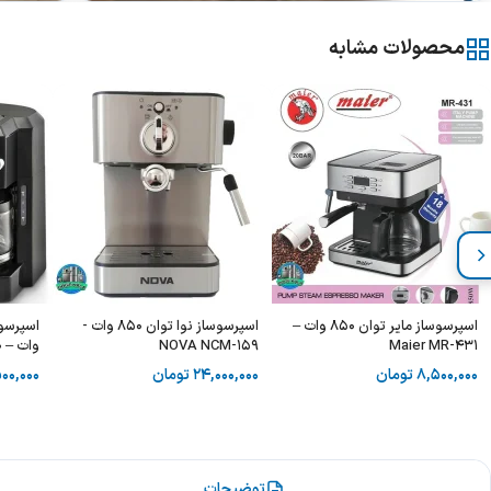
محصولات مشابه
اسپرسوساز مایر توان 850 وات –
اسپرسوساز نوا توان 850 وات -
Maier MR-431
NOVA NCM-159
وات – DeLonghi-BCO320
8,500,000
تومان
24,000,000
تومان
00,000
توضیحات