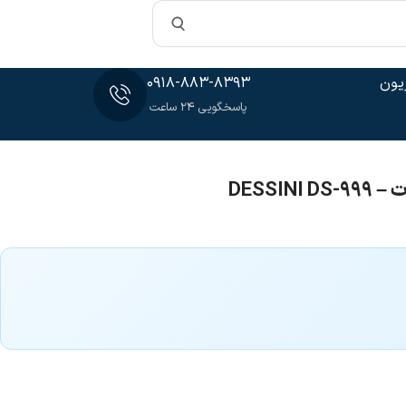
یون
0918-883-8393
پاسخگویی 24 ساعت