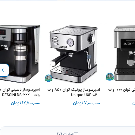
اسپرسوساز دسینی توان 1000 وات
اسپرسوساز یونیک توان 850 وات
اسپرس
– Unique UXP-02
وات – DESSINI DS-222
ن
7,000,000
تومان
12,500,000
تومان
نظرات (0)