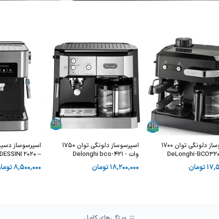
اسپرسوساز دلونگی توان 1700
اسپرسوساز دلونگی توان 1750
وات - Delonghi bco-421
– DESSINI 2020
17,5
تومان
18,200,000
تومان
8,500,000
توما
ویژگی‌های کامل