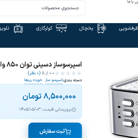
 با ما
رفشویی
یخچال
کولرگازی
تلویز
اسپرسوساز دسینی توان 850 وات – DESSINI DS-999
0.0
از ۵
(0 نظر)
اسپرسو ساز
خورده ریزها
دسته بندی:
/
8,500,000
تومان
بروزرسانی قیمت: 1405/05/03
ثبت سفارش