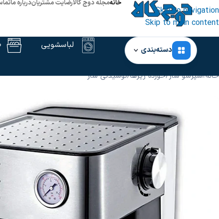
خانه
مجله دوج کالا
رضایت مشتریان
درباره ما
تماس
Skip to navigation
Skip to main content
لباسشویی
ظ
دسته‌بندی
خانه
‹
اسپرسو ساز
/
خورده ریزها
/
نوشیدنی ساز