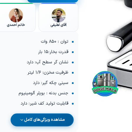
آقای لطیفی
خانم احمدی
توان : 850 وات
قدرت بخار:15 بار
نشان گر سطح آب: دارد
ظرفیت مخزن: 1/6 لیتر
سینی چکه گیر: دارد
جنس بدنه : بویلر آلومینیوم
قابلیت تولید کف شیر: دارد
مشاهده ویژگی‌های کامل