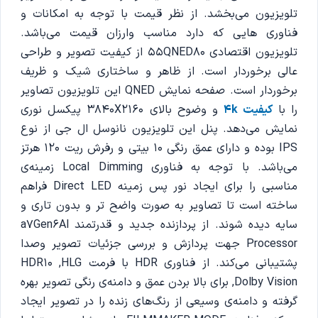
تلویزیون می‌بخشد. از نظر قیمت با توجه به امکانات و
فناوری هایی که دارد مناسب وارزان قیمت می‌باشد.‌
تلویزیون اقتصادی 55QNED80 از کیفیت تصویر و طراحی
عالی برخوردار است. از ظاهر و ساختاری‌ شیک و ظریف
برخوردار است. صفحه نمایش QNED این تلویزیون تصاویر
را با
کیفیت 4k
و وضوح بالای 3840X2160 پیکسل نوری
نمایش می‌دهد. پنل این تلویزیون نانوسل ال جی از نوع
IPS بوده و دارای عمق رنگی 10 بیتی و رفرش ریت 120 هرتز
می‌باشد. با توجه به فناوری Local Dimming زمینه‌ی
مناسبی را برای ایجاد نور پس زمینه Direct LED فراهم
ساخته است تا تصاویر به صورت واضح تر و بدون تاری و
سایه‌ دیده شوند. از پردازنده جدید و قدرتمند a7Gen6Al
Processor جهت پردازش و بررسی جزئیات تصویر وصدا
پشتیبانی می‌کند. از فناوری HDR با فرمت HDR10 ,HLG
,Dolby Vision برای بالا بردن عمق و دامنه‌ی رنگی تصویر بهره
گرفته و دامنه‌ی وسیعی از رنگ‌های زنده را در تصویر ایجاد