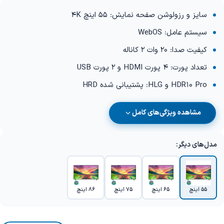
سایز و رزولوشن صفحه نمایش: 55 اینچ 4K
سیستم عامل: WebOS
کیفیت صدا: 20 وات 2 کاناله
تعداد پورت: 4 پورت HDMI و 2 پورت USB
HDR10 Pro و HLG: پشتیبانی شده HRD
مشاهده ویژگی‌های کامل
مدل‌های دیگر:
55 اینچ
65 اینچ
75 اینچ
86 اینچ