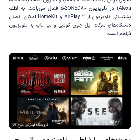
صوتی گوگل (Google Assistant) و آمازون الکسا (Amazon
Alexa) در تلویزیون 55QNED80 فعال می‌باشد. به لطف
پشتیبانی تلویزیون از AirPlay 2 و HomeKit امکان اتصال
دستگاه‌های شرکت اپل چون گوشی و لپ تاپ به تلویزیون
فراهم است.