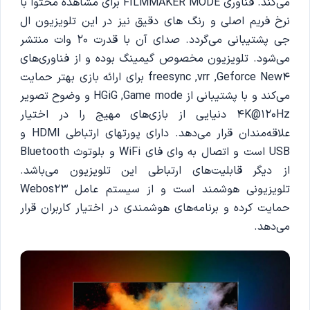
می‌کند. فناوری FILMMAKER MODE برای مشاهده محتوا با
نرخ فریم اصلی و رنگ های دقیق نیز در این تلویزیون ال
جی پشتیبانی می‌گردد. صدای آن با قدرت 20 وات منتشر
می‌شود. تلویزیون مخصوص گیمینگ بوده و از فناوری‌های
freesync ,vrr ,Geforce New4 برای ارائه بازی بهتر حمایت
می‌کند و با پشتیبانی از HGiG ,Game mode و وضوح تصویر
4K@120Hz دنیایی از بازی‌های مهیج را در اختیار
علاقه‌مندان قرار می‌دهد. دارای پورتهای ارتباطی HDMI و
USB است و اتصال به وای فای WiFi و بلوتوث‌ Bluetooth
از دیگر قابلیت‌های ارتباطی این تلویزیون می‌باشد.
تلویزیونی هوشمند است و از سیستم عامل Webos23
حمایت کرده و برنامه‌های هوشمندی در اختیار کاربران قرار
می‌دهد.