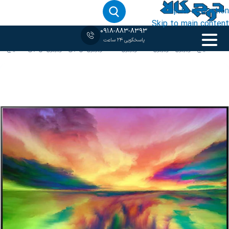
Skip to navigation
Skip to main content
0918-883-8393
پاسخگویی 24 ساعت
خانه
‹
55 اینچ
/
تلویزیون
/
تلویزیون 4K
/
تلویزیون LED
/
تلویزیون ال جی
/
تلویزیون ال جی 55 اینچ