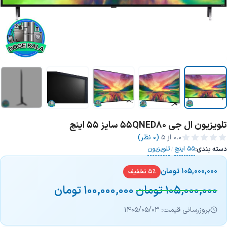
تلویزیون ال جی 55QNED80 سایز 55 اینچ
+3 تصویر
0.0
از ۵
(0 نظر)
55 اینچ
تلویزیون
دسته بندی:
/
105,000,000
تومان
5% تخفیف
105,000,000
تومان
100,000,000
تومان
بروزرسانی قیمت: 1405/05/03