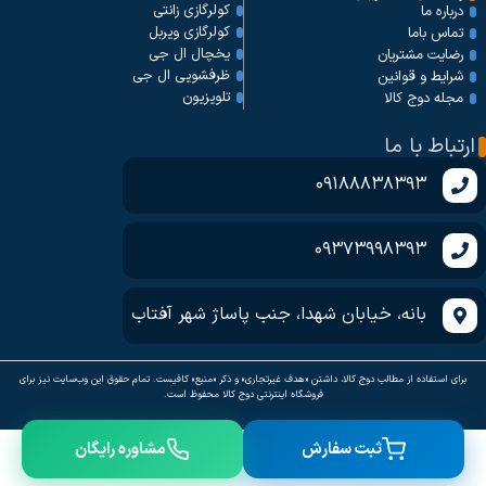
کولرگازی زانتی
درباره ما
کولرگازی ویربل
تماس باما
یخچال ال جی
رضایت مشتریان
ظرفشویی ال جی
شرایط و قوانین
تلویزیون
مجله دوج کالا
ارتباط با ما
09188838393
09373998393
بانه، خیابان شهدا، جنب پاساژ شهر آفتاب
برای استفاده از مطالب دوج کالا، داشتن «هدف غیرتجاری» و ذکر «منبع» کافیست. تمام حقوق اين وب‌سايت نیز برای
فروشگاه اینترنتی دوج کالا محفوظ است.
ثبت سفارش
مشاوره رایگان