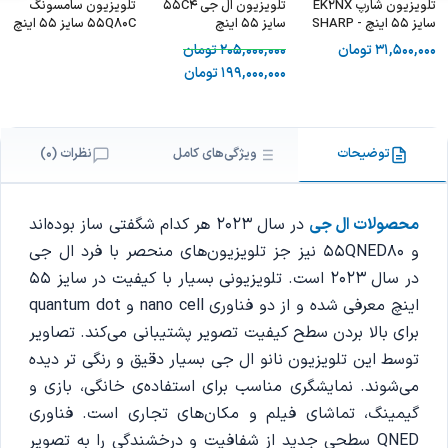
تلویزیون شارپ EK2NX
تلویزیون ال جی 55C4
تلویزیون سامسونگ
سایز 55 اینچ - SHARP
سایز 55 اینچ
55Q80C سایز 55 اینچ
55EK2NX
31,500,000
تومان
205,000,000
تومان
199,000,000
تومان
توضیحات
ویژگی‌های کامل
نظرات (0)
محصولات ال جی
در سال 2023 هر کدام شگفتی ساز بوده‌اند
و 55QNED80 نیز جز تلویزیون‌های منحصر با فرد ال جی
در سال 2023 است. تلویزیونی بسیار با کیفیت در سایز 55
اینچ معرفی شده و از دو فناوری nano cell و quantum dot
برای بالا بردن سطح کیفیت تصویر پشتیبانی می‌کند. تصاویر
توسط این تلویزیون نانو ال جی بسیار دقیق و رنگی تر دیده
می‌شوند. نمایشگری مناسب برای استفاده‌ی خانگی، بازی و
گیمینگ، تماشای فیلم و مکان‌های تجاری است. فناوری
QNED سطحی جدید از شفافیت و درخشندگی را به تصویر