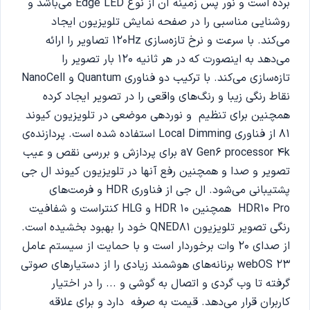
برده است و نور پس زمینه آن از نوع Edge LED می‌باشد و
روشنایی مناسبی را در صفحه نمایش تلویزیون ایجاد
می‌کند. با سرعت و نرخ تازه‌سازی 120Hz تصاویر را ارائه
می‌دهد به اینصورت که در هر ثانیه 120 بار تصویر را
تازه‌سازی می‌کند. با ترکیب دو فناوری Quantum و NanoCell
نقاط رنگی زیبا و رنگ‌های واقعی را در تصویر ایجاد کرده
همچنین برای تنظیم و نوردهی موضعی در تلویزیون کیوند
81 از فناوری Local Dimming استفاده شده است. پردازنده‌ی
a7 Gen6 processor 4k برای پردازش و بررسی نقص و عیب
تصویر و صدا و همچنین رفع آنها در تلویزیون کیوند ال جی
پشتیبانی می‌شود. ال جی از فناوری‌ HDR و فرمت‌های
HDR10 Pro همچنین HDR 10 و HLG کنتراست و شفافیت
رنگی تصویر تلویزیون QNED81 خود را بهبود بخشیده است.
از صدای 20 وات برخوردار است و با حمایت از سیستم عامل
webOS 23 برنانه‌های هوشمند زیادی را از دستیارهای صوتی
گرفته تا وب گردی و اتصال به گوشی و ... را در اختیار
کاربران قرار می‌دهد. قیمت به صرفه دارد و برای علاقه