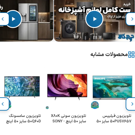
محصولات مشابه
تلویزیون فیلیپس
تلویزیون سونی X80K
تلویزیون سامسونگ
50PUS7657 سایز 50
سایز 50 اینچ - SONY
50Q60D سایز 50 اینچ
اینچ
50X80K