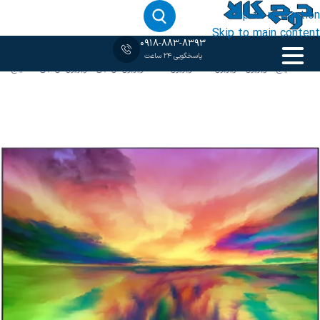
Skip to navigation
Skip to main content
0918-883-8393
پاسخگویی 24 ساعت
خانه
‹
50 اینچ
/
تلویزیون
/
تلویزیون 4K
/
تلویزیون LED
/
تلویزیون ال جی
/
تلویزیون ال جی 50 اینچ