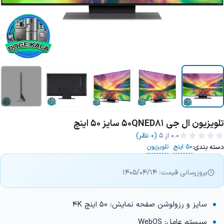
تلویزیون ال جی 50QNED81 سایز 50 اینچ
+3 تصویر
0.0
از ۵
(0 نظر)
50 اینچ
تلویزیون
دسته بندی:
/
بروزرسانی قیمت: 1405/04/14
سایز و رزولوشن صفحه نمایش: 50 اینچ 4K
سیستم عامل: WebOS