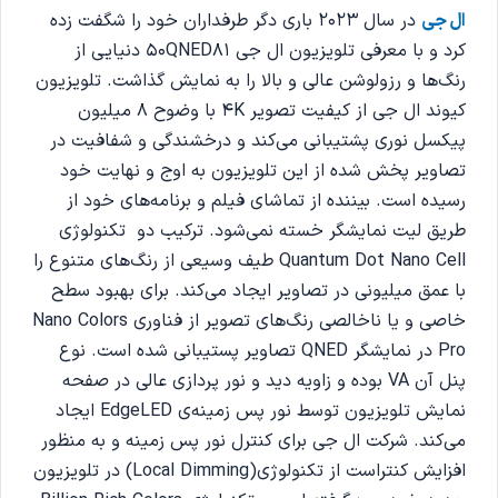
ال جی
در سال 2023 باری دگر طرفداران خود را شگفت زده
کرد و با معرفی تلویزیون ال جی 50QNED81 دنیایی از
رنگ‌ها و رزولوشن عالی و بالا را به نمایش گذاشت. تلویزیون
کیوند ال جی از کیفیت تصویر 4K با وضوح 8 میلیون
پیکسل نوری پشتیبانی می‌کند و درخشندگی و شفافیت در
تصاویر پخش شده از این تلویزیون به اوج و نهایت خود
رسیده است. بیننده از تماشای فیلم و برنامه‌های خود از
طریق لیت نمایشگر خسته نمی‌شود. ترکیب دو تکنولوژی
Quantum Dot Nano Cell طیف وسیعی از رنگ‌های متنوع را
با عمق میلیونی در تصاویر ایجاد می‌کند. برای بهبود سطح
خاصی و یا ناخالصی رنگ‌های تصویر از فناوری Nano Colors
Pro در نمایشگر QNED تصاویر پستیبانی شده است. نوع
پنل آن VA بوده و زاویه دید و نور پردازی عالی در صفحه
نمایش تلویزیون توسط نور پس زمینه‌ی EdgeLED ایجاد
می‌کند. شرکت ال‌ جی برای کنترل نور پس زمینه و به منظور
افزایش کنتراست از تکنولوژی(Local Dimming) در تلویزیون