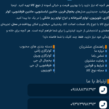
هر آنچه که نیاز دارید را با بهترین قیمت و خیالی آسوده از
دوج کالا
تهیه کنید. اینجا
می‌توانید جدیدترین مدل‌های
یخچال فریزر، ماشین لباسشویی، ماشین ظرفشویی، کولر
گازی، تلویزیون، لوازم آشپزخانه
و انواع
لوازم ریز خانگی
را در یک جا پیدا کنید.
دوج کالا با تنوع بالا، ضمانت اصالت کالا، پشتیبانی حرفه‌ای و امکان
پرداخت در محل
، تجربه‌ای
مطمئن و لذت‌بخش از خرید اینترنتی را برای شما فراهم کرده است. هر آنچه برای خانه و
زندگی خود نیاز دارید، فقط چند کلیک با شما فاصله دارد!
راهنمای مشتریان
دسته بندی های محبوب
کولرگازی زانتی
درباره ما
کولرگازی ویربل
تماس باما
یخچال ال جی
رضایت مشتریان
ظرفشویی ال جی
شرایط و قوانین
تلویزیون
مجله دوج کالا
ارتباط با ما
09188838393
09373998393