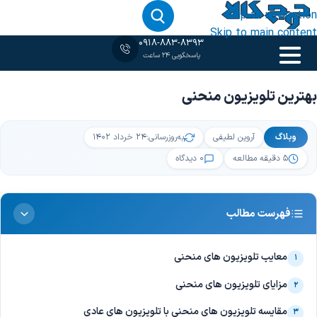
Skip to navigation
Skip to main content
0918-883-8393
پاسخگویی 24 ساعت
خانه
‹
وبلاگ
‹
بهترین تلویزیون منحنی
بهترین تلویزیون منحنی
وبلاگ
آروین لطیفی
به‌روزرسانی:
۲۴ خرداد ۱۴۰۲
۵ دقیقه مطالعه
۰ دیدگاه
فهرست مطالب
معایب تلویزیون های منحنی
۱
مزایای تلویزیون های منحنی
۲
مقایسه تلویزیون های منحنی با تلویزیون های عادی
۳