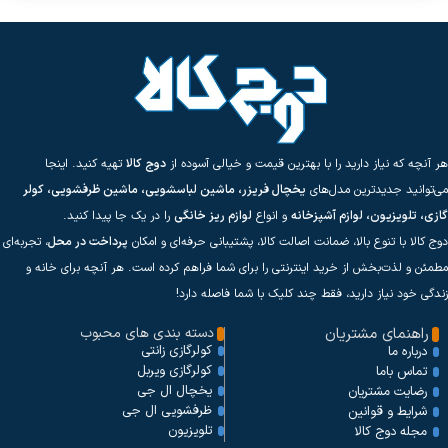
هر آنچه که نیاز دارید را با بهترین قیمت و خیالی آسوده از
دوج کالا
تهیه کنید. اینجا
می‌توانید جدیدترین مدل‌های
یخچال فریزر، ماشین لباسشویی، ماشین ظرفشویی، کولر
گازی، تلویزیون، لوازم آشپزخانه
و انواع
لوازم ریز خانگی
را در یک جا پیدا کنید.
دوج کالا با تنوع بالا، ضمانت اصالت کالا، پشتیبانی حرفه‌ای و امکان
پرداخت در محل
، تجربه‌ای
مطمئن و لذت‌بخش از خرید اینترنتی را برای شما فراهم کرده است. هر آنچه برای خانه و
زندگی خود نیاز دارید، فقط چند کلیک با شما فاصله دارد!
راهنمای مشتریان
دسته بندی های محبوب
کولرگازی زانتی
درباره ما
کولرگازی ویربل
تماس باما
یخچال ال جی
رضایت مشتریان
ظرفشویی ال جی
شرایط و قوانین
تلویزیون
مجله دوج کالا