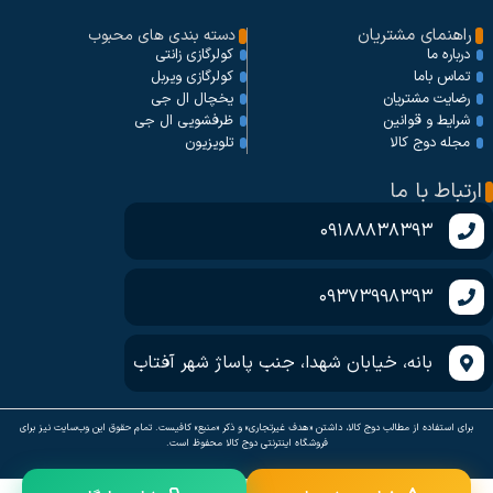
راهنمای مشتریان
دسته بندی های محبوب
کولرگازی زانتی
درباره ما
کولرگازی ویربل
تماس باما
یخچال ال جی
رضایت مشتریان
ظرفشویی ال جی
شرایط و قوانین
تلویزیون
مجله دوج کالا
ارتباط با ما
09188838393
09373998393
بانه، خیابان شهدا، جنب پاساژ شهر آفتاب
برای استفاده از مطالب دوج کالا، داشتن «هدف غیرتجاری» و ذکر «منبع» کافیست. تمام حقوق اين وب‌سايت نیز برای
فروشگاه اینترنتی دوج کالا محفوظ است.