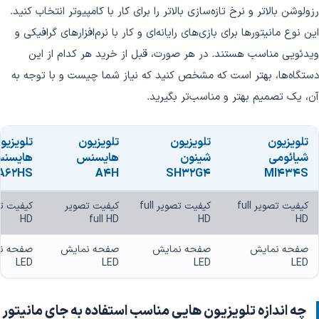
رزولوشن بالاتر و نرخ تازه‌سازی بالاتر را برای کار با کامپیوتر انتخاب کنید.
این نوع مانیتورها برای بازی‌های رایانه‌ای و کار با نرم‌افزارهای گرافیکی و
ویدئویی مناسب هستند. در هر صورت، قبل از خرید هر کدام از این
دستگاه‌ها، بهتر است که مشخص کنید که نیاز شما چیست و با توجه به
آن، یک تصمیم بهتر و مناسب‌تر بگیرید.
تلویزیون
تلویزیون
تلویزیون
تلویزیو
شیائومی
شینون
هایسنس
هایسن
A62HS
A4H
SH32G4
MI434S
کیفیت تصویر full
کیفیت تصویر full
کیفیت تصویر
HD
full HD
HD
HD
صفحه نمایش
صفحه نمایش
صفحه نمایش
صفحه ن
LED
LED
LED
LED
چه اندازه تلویزیون هایی مناسب استفاده به جای مانیتور