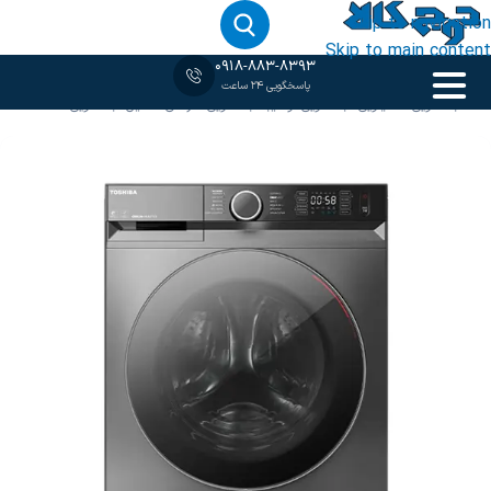
Skip to navigation
Skip to main content
0918-883-8393
پاسخگویی 24 ساعت
خانه
‹
لباسشویی 10 کیلویی
/
لباسشویی توشیبا
/
لباسشویی نقره ای
/
ماشین لباسشویی