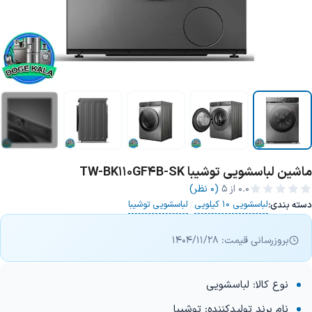
ماشین لباسشویی توشیبا TW-BK110GF4B-SK
+1 تصویر
0.0
از ۵
(0 نظر)
لباسشویی 10 کیلویی
لباسشویی توشیبا
دسته بندی:
/
بروزرسانی قیمت: 1404/11/28
نوع کالا: لباسشویی
نام برند تولیدکننده: توشیبا