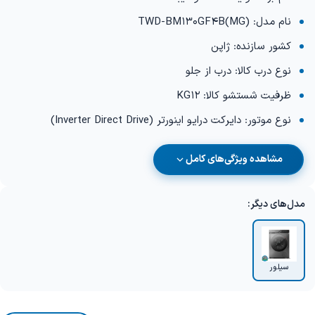
نام مدل: TWD-BM130GF4B(MG)
کشور سازنده: ژاپن
نوع درب کالا: درب از جلو
ظرفیت شستشو کالا: KG12
نوع موتور: دایرکت درایو اینورتر (Inverter Direct Drive)
مشاهده ویژگی‌های کامل
مدل‌های دیگر:
سیلور