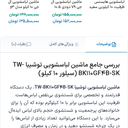
لباسشویی هایسنس
ماشین لباسشویی ال
ماشین لباسشویی ال
ظرفیت 10 کیلویی سفید
جی V9 دودی 10.5
جی 10 کیلو مدل y3
- Hisense
کیلویی
سفید F4Y3RYGYWV
155,000,000
تومان
138,000,000
تومان
WFER1014VA
152,000,000
تومان
135,500,000
تومان
توضیحات
ویژگی‌های کامل
نظرات (0)
بررسی جامع ماشین لباسشویی توشیبا TW-
BK110GF4B-SK (سیلور ۱۰ کیلو)
ماشین لباسشویی توشیبا TW-BK110GF4B-SK
، یک دستگاه
قدرتمند و تخصصی برای شستشوی بی‌نقص لباس‌هاست.
ظرفیت این لباسشویی برابر با ۱۰ کیلوگرم بوده که آن را برای
خانواده‌های پرجمعیت و شستشوی حجم بالای لباس ایده‌آل
می‌سازد. با این دستگاه می‌توانید تعداد زیادی از لباس‌ها را
در یک چرخه شستشو دهید و در زمان و مصرف انرژی