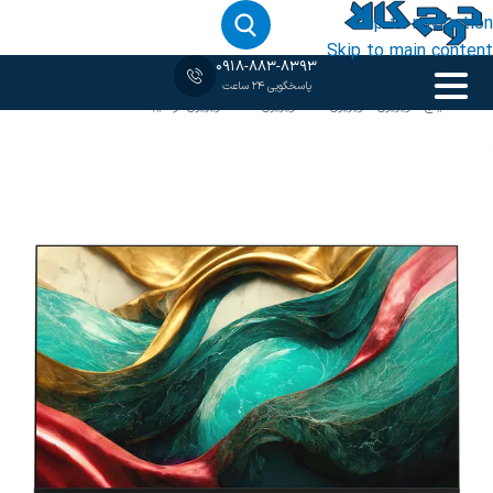
Skip to navigation
Skip to main content
0918-883-8393
پاسخگویی 24 ساعت
خانه
‹
55 اینچ
/
تلویزیون
/
تلویزیون 4K
/
تلویزیون LED
/
تلویزیون توشیبا