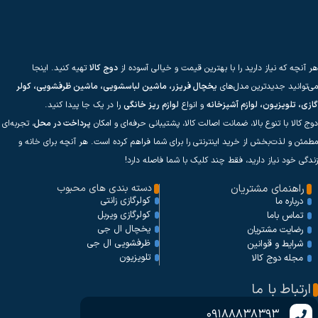
هر آنچه که نیاز دارید را با بهترین قیمت و خیالی آسوده از
دوج کالا
تهیه کنید. اینجا
می‌توانید جدیدترین مدل‌های
یخچال فریزر، ماشین لباسشویی، ماشین ظرفشویی، کولر
گازی، تلویزیون، لوازم آشپزخانه
و انواع
لوازم ریز خانگی
را در یک جا پیدا کنید.
دوج کالا با تنوع بالا، ضمانت اصالت کالا، پشتیبانی حرفه‌ای و امکان
پرداخت در محل
، تجربه‌ای
مطمئن و لذت‌بخش از خرید اینترنتی را برای شما فراهم کرده است. هر آنچه برای خانه و
زندگی خود نیاز دارید، فقط چند کلیک با شما فاصله دارد!
راهنمای مشتریان
دسته بندی های محبوب
کولرگازی زانتی
درباره ما
کولرگازی ویربل
تماس باما
یخچال ال جی
رضایت مشتریان
ظرفشویی ال جی
شرایط و قوانین
تلویزیون
مجله دوج کالا
ارتباط با ما
09188838393