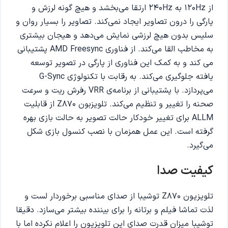
از 120Hz به 240Hz ارتقا می‌بخشد و هیچ گونه لرزش و
پارگی را درون تصاویر ایجاد نمی‌کند. تصاویر را بسیار روان و
سلیس بدون هیچ لرزشی نمایش می‌دهد و هیجان بیشتری
به مخاطب القا می‌کند. از فناوری AMD Freesync پشتیبانی
می کند و به کمک این فناوری‌ از پارگی در تصویر توسعه
یافته جلوگیری می‌کند. به رقابت با تکنولوژی G-Sync
می‌پردازد. با پشتیبانی از برنامه‌ی VRR رفرش ریت و سرعت
صحنه را تغییر و تنظیم می‌کند. تلویزبون Z870 از قابلیت
ALLM برای تغییر خودکار حالت تصویر به حالت بازی بهره
گرفته است. این عمل همزمان با نصب کنسول بازی شکل
می‌گیرد.
کیفیت صدا
تلویزیون Z870 توشیبا از صدای مناسبی برخوردار لست و
لذت تماشا فیلم و برتانه را برای بیننده بیشتر می‌سازد. دقیقا
توشیبا میزان قدرت صدای این تلویزیون را اعلام نکرده اما با