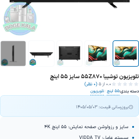
تلویزیون توشیبا 55Z870 سایز 55 اینچ
+4 تصویر
0.0
از ۵
(0 نظر)
55 اینچ
تلویزیون
دسته بندی:
/
بروزرسانی قیمت: 1405/05/03
سایز و رزولوشن صفحه نمایش: 55 اینچ 4K
سیستم عامل: VIDDA TV