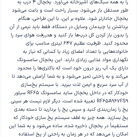
را به همه سبک‌های آشپزخانه می‌آورد. یخچال 4 درب به
طور مستقل باز می‌شود، بسیار راحت است و باعث می‌شود
یخچال جادارتر شود. علاوه بر این، با این طراحی، هنگام
برداشتن یا چیدمان وسایل در دستگاه، فقط باید نیمی از آن
را بدون باز کردن کل درب‌ها باز کنید و هدررفت هوای سرد را
محدود کنید. ظرفیت عظیم 647 لیتری مناسب برای
خانواده‌هایی با تعداد اعضای زیاد یا کسانی که نیاز به
نگهداری مواد غذایی زیادی دارند. این یخچال سامسونگ
دارای یک آب ریز درون خود است که باکتری‌ها را محدود
می‌کند و به راحتی تمیز می‌شود و به شما آرامش می‌دهد تا
از آب سرد سریع و ایمن لذت ببرید. با سیستم یخ‌سازی
خودکار که در داخل یخچال ساید سامسونگ RF65 سیلور
RF65A967FS9 تعبیه شده است، دیگر لازم نیست هر سینی
یخ را زمان‌بندی کنید و سپس یخ را بردارید تا دسته بعدی
یخ بسازید. همه چیز به لطف سیستم یخ سازی خودکار که
مستقیماً در یخچال ذخیره شده، ساده می‌شود و به شما این
امکان را می‌دهد که در هر زمان به راحتی از یخ استفاده