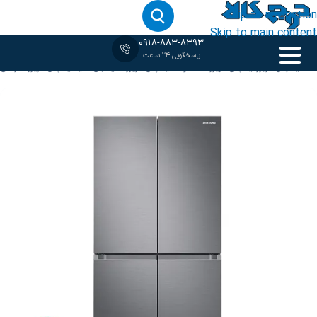
Skip to navigation
Skip to main content
0918-883-8393
پاسخگویی 24 ساعت
خانه
‹
یخچال فریزر
/
یخچال فریزر سامسونگ
/
یخچال فریزر ساید بای ساید
/
یخچال فریزر نقره ای