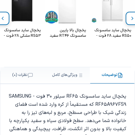
یخچال ساید سامسونگ
یخچال بالا پایین
یخچال ساید سامسونگ
RS50 سفید 28 فوت -
سامسونگ RT46 سفید
RS53 مشکی 28 فوت -
SAMSUNG
– Samsung
Samsung RS50
RS53K4400SA
RT46K6A4KWW/FZ
2021
توضیحات
ویژگی‌های کامل
نظرات (0)
یخچال ساید سامسونگ RF65 سیلور 30 فوت - SAMSUNG
RF65A967FS9 که مستقیماً از کره وارد شده است فضای
زندگی شیک با طراحی مسطح، مربع و لبه‌های تیز را به
خانواده شما می‌دهد. سطح فولادی سیاه و سفید یکپارچه با
کیفیت بالا و بدون اثر انگشت، ظرافت، پیچیدگی و هماهنگی