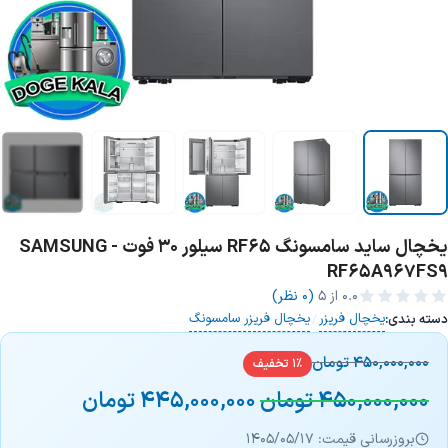
+17 تصویر
یخچال ساید سامسونگ RF65 سیلور 30 فوت - SAMSUNG
RF65A967FS9
0.0
از ۵
(0 نظر)
یخچال فریزر
یخچال فریزر سامسونگ
دسته بندی:
/
450,000,000
تومان
1% تخفیف
450,000,000
تومان
445,000,000
تومان
بروزرسانی قیمت: 1405/05/17