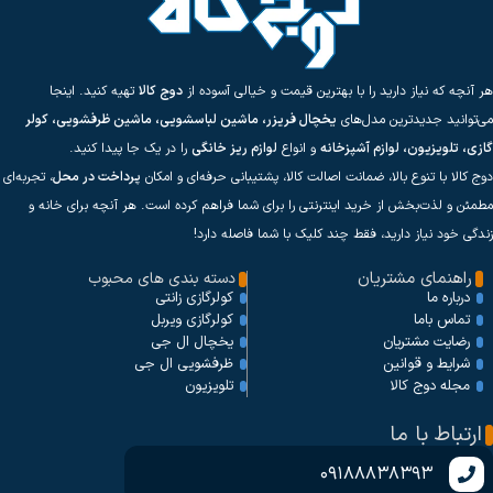
هر آنچه که نیاز دارید را با بهترین قیمت و خیالی آسوده از
دوج کالا
تهیه کنید. اینجا
می‌توانید جدیدترین مدل‌های
یخچال فریزر، ماشین لباسشویی، ماشین ظرفشویی، کولر
گازی، تلویزیون، لوازم آشپزخانه
و انواع
لوازم ریز خانگی
را در یک جا پیدا کنید.
دوج کالا با تنوع بالا، ضمانت اصالت کالا، پشتیبانی حرفه‌ای و امکان
پرداخت در محل
، تجربه‌ای
مطمئن و لذت‌بخش از خرید اینترنتی را برای شما فراهم کرده است. هر آنچه برای خانه و
زندگی خود نیاز دارید، فقط چند کلیک با شما فاصله دارد!
راهنمای مشتریان
دسته بندی های محبوب
کولرگازی زانتی
درباره ما
کولرگازی ویربل
تماس باما
یخچال ال جی
رضایت مشتریان
ظرفشویی ال جی
شرایط و قوانین
تلویزیون
مجله دوج کالا
ارتباط با ما
09188838393