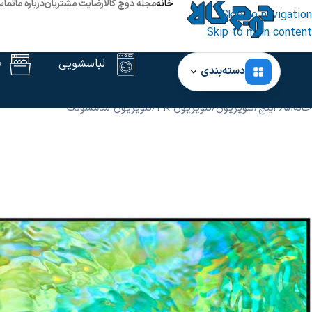
خانه
مجله دوج کالا
رضایت مشتریان
درباره ما
تماس
Skip to navigation
Skip to main content
لباسشویی
ظ
دسته‌بندی
خانه
‹
65 اینچ
/
تلویزیون
/
تلویزیون 4K
/
تلویزیون سامسونگ