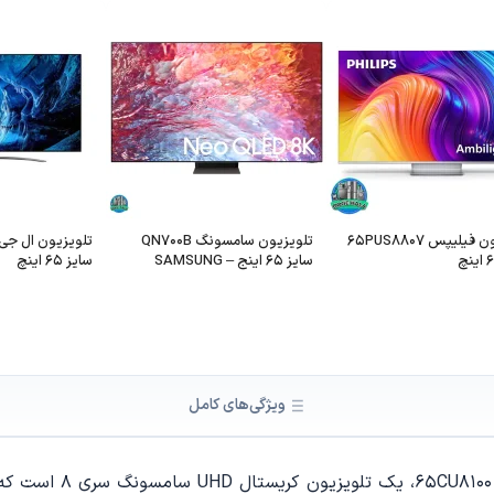
تلویزیون فیلیپس 65PUS8807
تلویزیون سامسونگ QN700B
سایز 65 اینج – SAMSUNG
سایز 65 اینچ
65QN700B
ویژگی‌های کامل