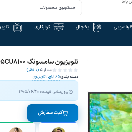
 با ما
رفشویی
یخچال
کولرگازی
تلویز
تلویزیون سامسونگ 65CU8100 سایز 65 اینچ
0.0
از ۵
(0 نظر)
65 اینچ
تلویزیون
دسته بندی:
/
بروزرسانی قیمت: 1405/04/20
ثبت سفارش