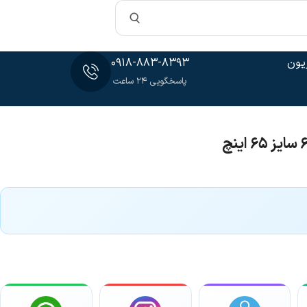
یون
0918-883-8393
پاسخگویی 24 ساعت