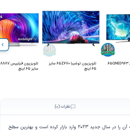
تلویزیون ال جی 65QNED963
تلویزیون توشیبا 65Z670 سایز
65 اینچ
سایز 65 اینچ
نظرات (0)
در سایز 65 اینچ یعنی تلویزیون سامسونگ 65CU8100، یک تلویزیون کریستال UHD سامسونگ سری 8 است که آن را در سال جدید 2023 وارد بازار کرده است و بهترین سطح