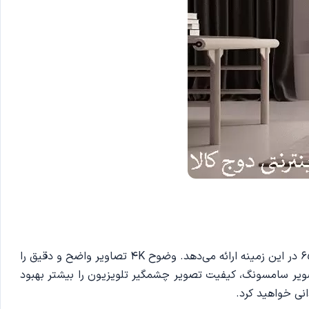
یکی از دلایل اصلی انتخاب مصرف کنندگان برای تلویزیون‌های 4K UHD وعده کیفیت تصویر برتر است و تلویزیون سامسونگ 65CU8100 در این زمینه ارائه می‌دهد. وضوح 4K تصاویر واضح و دقیق را
صاصی افزایش تصویر سامسونگ، کیفیت تصویر چشمگیر تلویزیون را بیشتر بهبود
ی خواهید کرد.