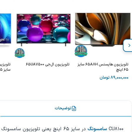
تلویزیون هایسنس 65A8H سایز
تلویزیون ال‌جی 65UA7500
65 اینچ
سایز 65 اینچ
89,000,000
تومان
توضیحات
CU8100
سامسونگ