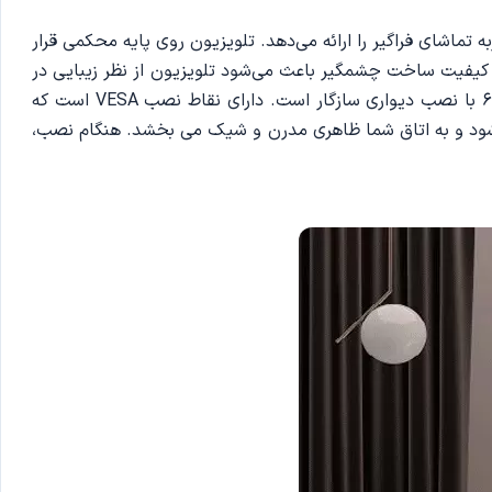
ک تجربه تماشای فراگیر را ارائه می‌دهد. تلویزیون روی پایه محکمی قرار
د. کیفیت ساخت چشمگیر باعث می‌شود تلویزیون از نظر زیبایی در
هر اتاقی حضور داشته باشد. اگر ظاهری تمیز و مینیمال را برای فضای سرگرمی خود ترجیح می دهید، تلویزیون سامسونگ 65CU8100 با نصب دیواری سازگار است. دارای نقاط نصب VESA است که
ی‌شود و به اتاق شما ظاهری مدرن و شیک می بخشد. هنگام نصب،