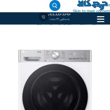
Skip to navigation
Skip to main content
0918-883-8393
پاسخگویی 24 ساعت
خانه
‹
لباسشویی 12 کیلویی
/
لباسشویی ال جی
/
ماشین لباسشویی