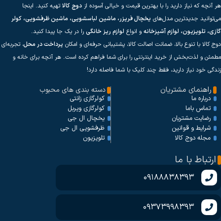
هر آنچه که نیاز دارید را با بهترین قیمت و خیالی آسوده از
دوج کالا
تهیه کنید. اینجا
می‌توانید جدیدترین مدل‌های
یخچال فریزر، ماشین لباسشویی، ماشین ظرفشویی، کولر
گازی، تلویزیون، لوازم آشپزخانه
و انواع
لوازم ریز خانگی
را در یک جا پیدا کنید.
دوج کالا با تنوع بالا، ضمانت اصالت کالا، پشتیبانی حرفه‌ای و امکان
پرداخت در محل
، تجربه‌ای
مطمئن و لذت‌بخش از خرید اینترنتی را برای شما فراهم کرده است. هر آنچه برای خانه و
زندگی خود نیاز دارید، فقط چند کلیک با شما فاصله دارد!
راهنمای مشتریان
دسته بندی های محبوب
کولرگازی زانتی
درباره ما
کولرگازی ویربل
تماس باما
یخچال ال جی
رضایت مشتریان
ظرفشویی ال جی
شرایط و قوانین
تلویزیون
مجله دوج کالا
ارتباط با ما
09188838393
09373998393