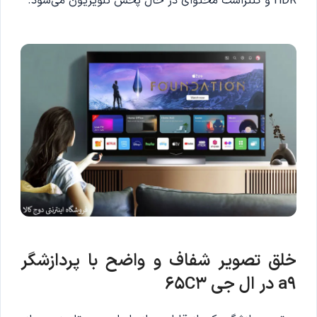
HDR و کنتراست محتوای در حال پخش تلویزیون می‌شود‌‌.
خلق تصویر شفاف و واضح با پردازشگر
a9 در ال جی 65C3