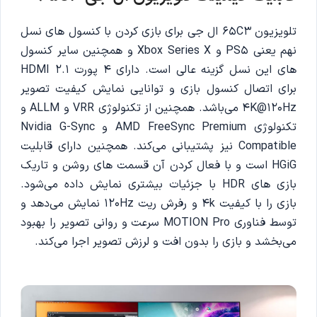
تلویزیون 65C3 ال جی برای بازی کردن با کنسول های نسل
نهم یعنی PS5 و Xbox Series X و همچنین سایر کنسول
های این نسل گزینه عالی است. دارای 4 پورت HDMI 2.1
برای اتصال کنسول بازی و توانایی نمایش کیفیت تصویر
4K@120Hz می‌باشد. همچنین از تکنولوژی VRR و ALLM و
تکنولوژی AMD FreeSync Premium و Nvidia G-Sync
Compatible نیز پشتیبانی می‌کند. همچنین دارای قابلیت
HGiG است و با فعال کردن آن قسمت های روشن و تاریک
بازی های HDR با جزئیات بیشتری نمایش داده می‌شود.
بازی را با کیفیت 4k و رفرش ریت 120Hz نمایش می‌دهد و
توسط فناوری MOTION Pro سرعت و روانی تصویر را بهبود
می‌بخشد و بازی را بدون افت و لرزش تصویر اجرا می‌‌کند.