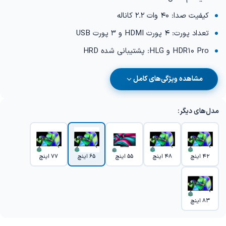
کیفیت صدا: 40 وات 2.2 کاناله
تعداد پورت: 4 پورت HDMI و 3 پورت USB
HDR10 Pro و HLG: پشتیبانی شده HRD
مشاهده ویژگی‌های کامل
مدل‌های دیگر:
42 اینچ
48 اینچ
55 اینچ
65 اینچ
77 اینچ
83 اینچ