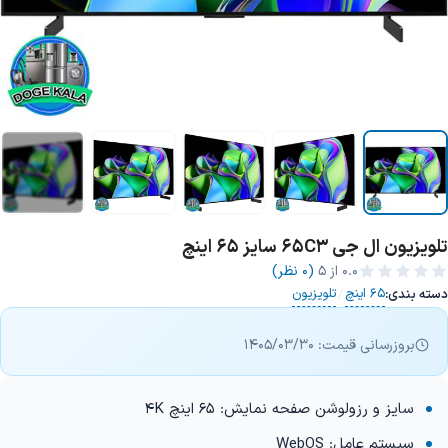
تلویزیون ال جی 65C3 سایز 65 اینچ
+8 تصویر
0.0
از ۵
(0 نظر)
65 اینچ
تلویزیون
دسته بندی:
/
بروزرسانی قیمت: 1405/03/30
سایز و رزولوشن صفحه نمایش: 65 اینچ 4K
سیستم عامل: WebOS