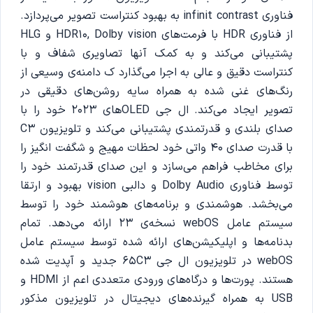
فناوری infinit contrast به بهبود کنتراست تصویر می‌پردازد.
از فناوری HDR با فرمت‌های HDR10, Dolby vision و HLG
پشتیبانی می‌کند و به کمک آنها تصاویری شفاف و با
کنتراست دقیق و عالی به اجرا می‌گذارد ک دامنه‌ی وسیعی از
رنگ‌های غنی شده به همراه سایه‌ روشن‌های دقیقی در
تصویر ایجاد می‌کند. ال جی OLEDهای 2023 خود را با
صدای بلندی و قدرتمندی پشتیبانی می‌کند و تلویزیون C3
با قدرت صدای 40 واتی خود لحظات مهیج و شگفت انگیز را
برای مخاطب فراهم می‌سازد و این صدای قدرتمند خود را
توسط فناوری Dolby Audio و دالبی vision بهبود و ارتقا
می‌بخشد. هوشمندی و برنامه‌های هوشمند خود را توسط
سیستم عامل webOS نسخه‌ی 23 ارائه می‌دهد. تمام
بدنامه‌ها و اپلیکیشن‌های ارائه شده توسط سیستم عامل
webOS در تلویزیون ال جی 65C3 جدید و آپدیت شده
هستند. پورت‌ها و درگاه‌های ورودی متعددی اعم از HDMI و
USB به همراه گیرنده‌های دیجیتال در تلویزیون مذکور