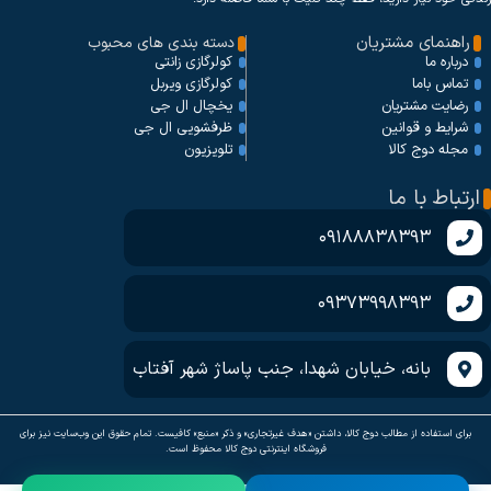
راهنمای مشتریان
دسته بندی های محبوب
کولرگازی زانتی
درباره ما
کولرگازی ویربل
تماس باما
یخچال ال جی
رضایت مشتریان
ظرفشویی ال جی
شرایط و قوانین
تلویزیون
مجله دوج کالا
ارتباط با ما
09188838393
09373998393
بانه، خیابان شهدا، جنب پاساژ شهر آفتاب
برای استفاده از مطالب دوج کالا، داشتن «هدف غیرتجاری» و ذکر «منبع» کافیست. تمام حقوق اين وب‌سايت نیز برای
فروشگاه اینترنتی دوج کالا محفوظ است.