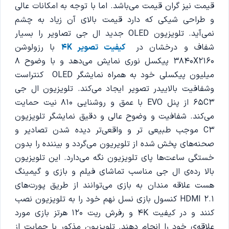
قیمت نیز گران قیمت می‌باشد. اما با توجه به امکانات عالی
و طراحی شیکی که دارد قیمت بالای آن زیاد به چشم
نمی‌آید. تلویزیون OLED جدید ال جی تصاویر را بسیار
شفاف و درخشان در
کیفیت تصویر 4K
با رزولوشن
3840X2160 پیکسل نوری نمایش می‌دهد و با وضوح 8
میلیون پیکسلی خود به همراه نمایشگر OLED کنتراست
وشفافیت بالاییدر تصویر ایجاد می‌کند. تلویزیون ال جی
65C3 از پنل EVO با عمق و روشنایی 810 نیت حمایت
می‌کند. شفافیت و وضوح عالی و دقیق نمایشگر تلویزیون
C3 موجب طبیعی تر و واقعی‌تر دیده شدن تصادیر و
صحنه‌های پخش شده از تلویریون می‌گردد و بیننده را بدون
خستگی ساعت‌ها پای تلویزیون نگه می‌دارد. این تلویزیون
بالا رده‌ی ال جی مناسب تماشای فیلم و بازی و گیمینگ
هست علاقه مندان به بازی می‌توانند از طریق پورت‌های
HDMI 2.1 کنسول بازی نسل نهم خود را به تلویزیون نصب
کنند و در کیفیت 4K و رفرش ریت 120 هرتز بازی مورد
علاقه‌ی خود را انجام دهند. تلویزیون مذکور با حمایت از