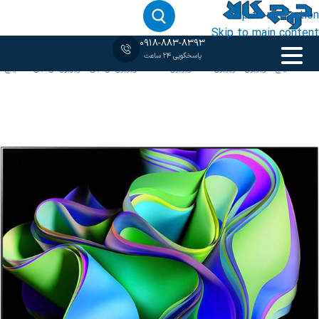
Skip to navigation
Skip to main content
0918-883-8393
پاسخگویی 24 ساعت
خانه
‹
65 اینچ
/
تلویزیون
/
تلویزیون 4K
/
تلویزیون OLED
/
تلویزیون ال جی
/
تلویزیون ال جی 65 اینچ