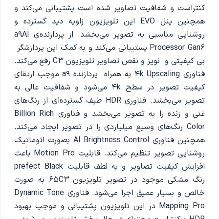
کنتراست و شفافیت تصاویر شده است پشتیبانی می‌کند و
همچنین پنل EVO این تلویزیون زاویه دید گسترده و
روشنایی مناسبی به تصویر می‌بخشد. از پردازنده‌ی a9AI
Processor Gan6 پستیبانی می‌کند و به کمک این پردازشگر
بی کیفیتی و نویز و نقص تصاویر تلویزیون C3 رفع می‌کند.
فناوری 4k Upscaling به همراه پردازنده a9 موجب ارتقای
کیفیت تصویر در سطح 4k می‌شود و شفافیت عالی به
تصویر می‌بخشد. فناوری HDR طیف گسترده‌ای از رنگ‌های
غنی و زنده را به تصویر می‌بخشد و فناوری Billion Rich
Color رنگ‌های وسیع میلیاردی را در تصویر ایجاد می‌کند.
همچنین فناوری Al Brightness Control بصورت اتوماتیک
روشنایی تصویر تنظیم می‌کند. قابلیت Motion Pro باعث
افزایش کیفیت تصاویر و به لطف قابلیت prefect Black
رنگ مشکی موجود در تصویر تلویزیون 65C3 به صورت
خالص و بسیار عمیق اجرا می‌شود. فناوری Dynamic Tone
Mapping Pro در این تلویزیون پشتیبانی و موجب بهبود