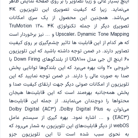
اینچ بسیار عالی و زیبا تصاویر را بر روی صفحه نمایش ظاهر
می‌نماید. زیرا که کیفیت تصویری این تلویزیون 4K
می‌باشد. همچنین این محصول از یک سری امکانات
تصویری دیگر از جمله تکنولوژی TruMotion 120، 4K
Upscaler، Dynamic Tone Mapping و ... نیز برخوردار است
که هر کدام از این قابلیت ها تاثیر چشم‌گیری بر روی کیفیت
تصاویر دارند. در ضمن توجه داشته باشید که این تلویزیون
60 اینچ ال جی مدل UQ8100 از بلندگوهای Down Firing با
خروجی 20 وات بهره می‌برد که این بلندگوها توانایی پخش
صدا به صورت عالی را دارند. در ضمن توجه نمایید که این
تلویزیون از امکانات صوتی دیگر جهت ارتقای کیفیت صدا و
پخش همه‌جانبه بهره‌مند است که این قابلیت‌ها هیجان
محتواها را دوچندان می‌نمایند. از جمله این قابلیت‌ها
می‌توان به Dolby Digital (AC3) ،Dolby Digital Plus
(EAC3) و ... اشاره نمود. بهره گیری از سیستم عامل
webOS از دیگر قابلیت‌های این تلویزیون به شمار می‌رود که
به نحوی سبب شده است تا این تلویزیون جزو