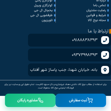
کولرگازی زانتی
درباره ما
کولرگازی ویربل
تماس باما
یخچال ال جی
رضایت مشتریان
ظرفشویی ال جی
شرایط و قوانین
تلویزیون
مجله دوج کالا
ارتباط با ما
09188838393
09373998393
بانه، خیابان شهدا، جنب پاساژ شهر آفتاب
برای استفاده از مطالب دوج کالا، داشتن «هدف غیرتجاری» و ذکر «منبع» کافیست. تمام حقوق اين وب‌سايت نیز برای
فروشگاه اینترنتی دوج کالا محفوظ است.
ثبت سفارش
مشاوره رایگان