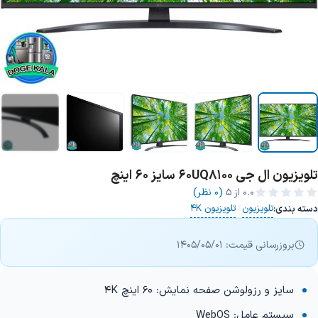
تلویزیون ال جی 60UQ8100 سایز 60 اینچ
+5 تصویر
0.0
از ۵
(0 نظر)
تلویزیون
تلویزیون 4K
دسته بندی:
/
بروزرسانی قیمت: 1405/05/01
سایز و رزولوشن صفحه نمایش: 60 اینچ 4K
سیستم عامل: WebOS