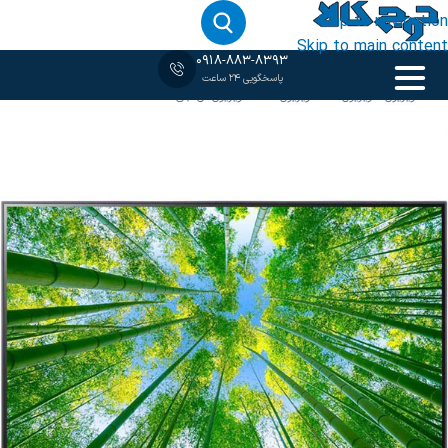
Skip to navigation
Skip to main content
0918-883-8393
پاسخگویی 24 ساعت
خانه
‹
تلویزیون
/
تلویزیون 4K
/
تلویزیون LED
/
تلویزیون ال جی