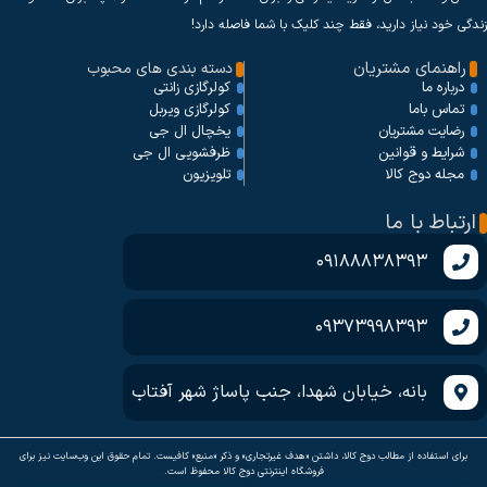
زندگی خود نیاز دارید، فقط چند کلیک با شما فاصله دارد!
راهنمای مشتریان
دسته بندی های محبوب
کولرگازی زانتی
درباره ما
کولرگازی ویربل
تماس باما
یخچال ال جی
رضایت مشتریان
ظرفشویی ال جی
شرایط و قوانین
تلویزیون
مجله دوج کالا
ارتباط با ما
09188838393
09373998393
بانه، خیابان شهدا، جنب پاساژ شهر آفتاب
برای استفاده از مطالب دوج کالا، داشتن «هدف غیرتجاری» و ذکر «منبع» کافیست. تمام حقوق اين وب‌سايت نیز برای
فروشگاه اینترنتی دوج کالا محفوظ است.