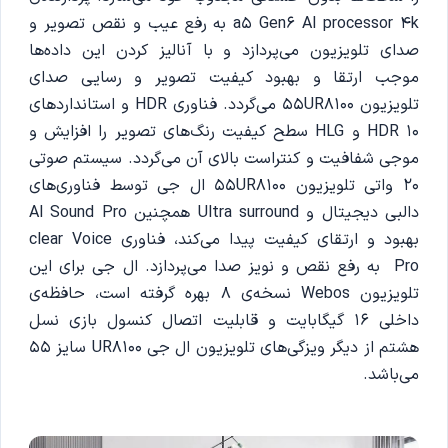
a5 Gen6 Al processor 4k به رفع عیب و نقص تصویر و
صدای تلویزیون می‌پردازد و با آنالیز کردن این داده‌ها
موجب ارتقا و بهبود کیفیت تصویر و رسایی صدای
تلویزیون 55UR8100 می‌گردد. فناوری HDR و استاندارد‌های
HDR 10 و HLG سطح کیفیت رنگ‌های تصویر را افزایش و
موجی شفافیت و کنتراست بالای آن می‌گردد. سیستم صوتی
20 واتی تلویزیون 55UR8100 ال جی توسط فناوری‌های
دالبی دیجیتال و Ultra surround همچنین Al Sound Pro
بهبود و ارتقای کیفیت پیدا می‌کند‌، فناوری clear Voice
Pro به رفع نقص و نویز صدا می‌پردازد. ال جی برای این
تلویزیون Webos نسخه‌ی 8 بهره گرفته است، حافظه‌ی
داخلی 16 گیگابایت و قابلیت اتصال کنسول بازی نسل
هشتم از دیگر ویزگی‌های تلویزیون ال جی UR8100 سایز 55
می‌باشد.