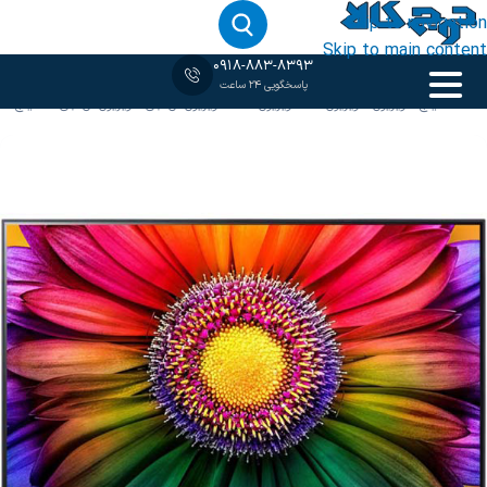
Skip to navigation
Skip to main content
0918-883-8393
پاسخگویی 24 ساعت
خانه
‹
55 اینچ
/
تلویزیون
/
تلویزیون 4K
/
تلویزیون LED
/
تلویزیون ال جی
/
تلویزیون ال جی 55 اینچ