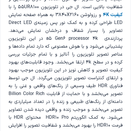
شفافیت بالایی است. ال جی در تلویزیون 55UR8100 را با
کیفیت 4K
و رزولوشن 3840X2160 به همراه صفحه نمایش
LED طراحی کرده و به کمک نور پس زمینه‌ی Direct LED
تصاویر را بسیار شفاف و درخشان نمایش می‌دهد.
پردازنده‌ی a5 Gen6 processor 4k در این تلویزیون
پشتیبانی می‌شود و با هوش مصنوعی که دارد تمام داده‌ها و
عناصر تصویر تلویزیون را آنالیز و با تمام جزئيات بررسی
کرده و در سطح 4k ارتقا می‌بخشد. وجود قابلیت‌های بهبود
کیفیت تصویر و کاهش نویز در این تلویزیون موجب بهبود
و ارتقای کنتراست تصویر تلویزیون می‌گردد. ال جی توسط
فناوری HDR طیف وسیعی از رنگ‌های واقعی و غنی را به
تصویر می‌بخشد و با حمایت از قابلیت Billion Color Rich
دامنه‌ای از رنگ‌های طبیعی و زنده را در تعداد میلیاردی به
تصویر می‌بخشد و موجب زنده و واقعی دیده شدن تصاویر
می‌شود. به کمک الگوریتم HDR10 Pro محتوای HDR با
فرمت HDR10 را بهبود می‌بخشد و شفافیت تصویر را افزایش