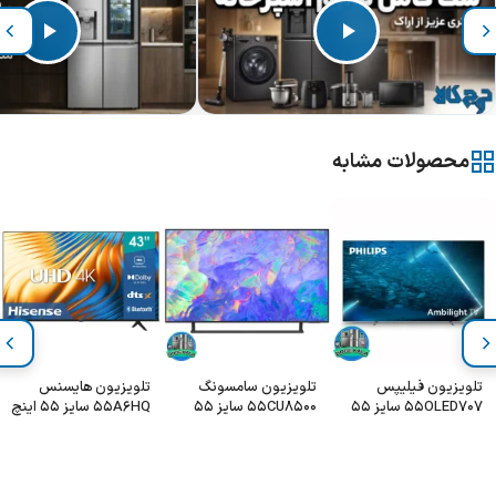
محصولات مشابه
تلویزیون فیلیپس
تلویزیون سامسونگ
تلویزیون هایسنس
55OLED707 سایز 55
55CU8500 سایز 55
55A6HQ سایز 55 اینچ
اینچ
اینچ