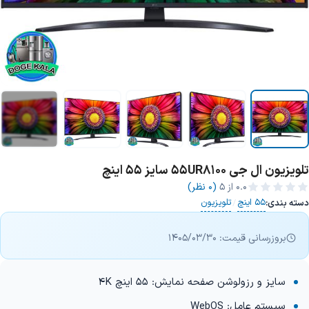
تلویزیون ال جی 55UR8100 سایز 55 اینچ
+6 تصویر
0.0
از ۵
(0 نظر)
55 اینچ
تلویزیون
دسته بندی:
/
بروزرسانی قیمت: 1405/03/30
سایز و رزولوشن صفحه نمایش: 55 اینچ 4K
سیستم عامل: WebOS