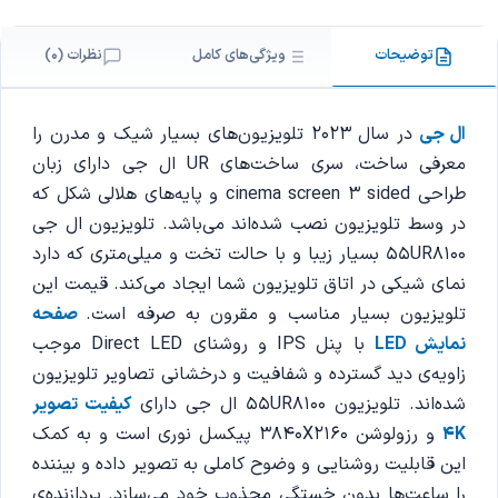
توضیحات
ویژگی‌های کامل
نظرات (0)
ال جی
در سال 2023 تلویزیون‌های ‌بسیار شیک و مدرن را
معرفی ساخت، سری ساخت‌های UR ال جی دارای زبان
طراحی cinema screen 3 sided و پایه‌های هلالی شکل که
در وسط تلویزیون نصب شده‌اند می‌باشد. تلویزیون ال جی
55UR8100 بسیار زیبا و با حالت تخت و میلی‌متری که دارد
نمای شیکی در اتاق تلویزیون شما ایجاد می‌کند. قیمت این
تلویزیون‌ بسیار مناسب و مقرون به صرفه است.
صفحه
نمایش LED
با پنل IPS و روشنای Direct LED موجب
زاویه‌ی دید گسترده و شفافیت و درخشانی تصاویر تلویزیون
شده‌اند. تلویزیون 55UR8100 ال جی دارای
کیفیت تصویر
4K
و رزولوشن 3840X2160 پیکسل نوری است و به کمک
این قابلیت روشنایی و وضوح کاملی به تصویر داده و بیننده
را ساعت‌ها بدون خستگی مجذوب خود می‌سازد. پردازنده‌ی