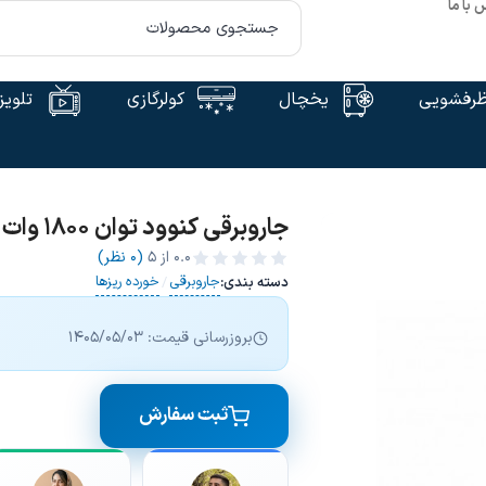
 با ما
رفشویی
یخچال
کولرگازی
تلویز
جاروبرقی کنوود توان 1800 وات - KENWOOD VBP50
0.0
از ۵
(0 نظر)
جاروبرقی
خورده ریزها
دسته بندی:
/
بروزرسانی قیمت: 1405/05/03
ثبت سفارش