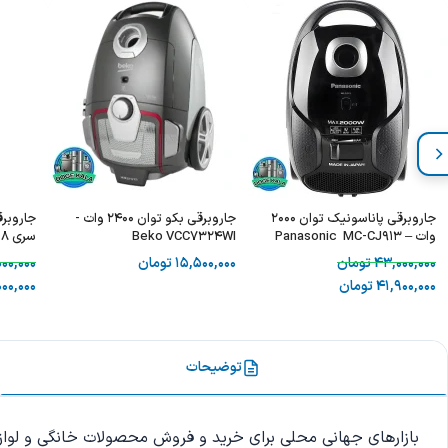
جاروبرقی پاناسونیک توان 2000
جاروبرقی بکو توان 2400 وات -
وات – Panasonic MC-CJ913
Beko VCC7324WI
سری 8
43,000,000
تومان
15,500,000
تومان
00,000
41,900,000
تومان
00,000
توضیحات
بازارهای جهانی محلی برای خرید و فروش محصولات خانگی و لوازم ر