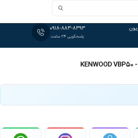
یون
0918-883-8393
پاسخگویی 24 ساعت