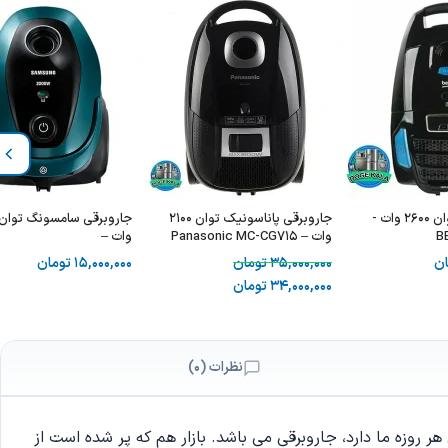
جاروبرقی بکو توان 2600 وات -
جاروبرقی پاناسونیک توان 2100
B
وات – Panasonic MC-CG715
وات –
MSUNG SC20M2540JN
ان
35,000,000
تومان
15,000,000
تومان
34,000,000
تومان
نظرات (0)
 روزه ما دارد، جاروبرقی می باشد. بازار هم که پر شده است از