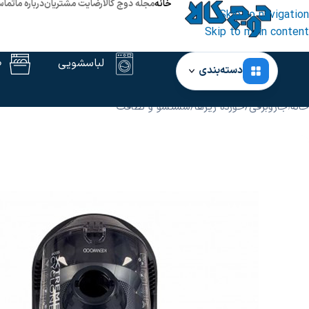
خانه
مجله دوج کالا
رضایت مشتریان
درباره ما
تماس
Skip to navigation
Skip to main content
لباسشویی
ظ
دسته‌بندی
خانه
‹
جاروبرقی
/
خورده ریزها
/
شستشو و نظافت