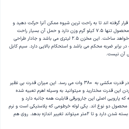
ین و زیر محصول قرار گرفته اند تا به راحت ترین شیوه ممکن آنرا حرکت دهید و
هر جا که خواستید ببرید. البته به دلیلی سبک وزن بودن محصول میتوانید علاوه بر حرکت دادن، به جابجایی و حمل آن بپردازید. این محصول تنها 7.5 کیلو گرم وزن دارد و حمل آن بسیار راحت
واقع می شود. مخزن محصول روی بدنه آن قرار گرفته است و دارای چراغ نشانگر مخصوص می باشد که در صورت پر شدن شما را آگاه خواهد ساخت. این مخزن 2.5 لیتری می باشد و جادار طراحی
ر برابر ضربه محکم می باشد و استحکام بالایی دارد. سیم کابل
قدرت موتور هر جاروبرقی از اهمیت بالایی برخوردار می باشد. جاروبرقی کنوود مدل VBP50 دارای قدرت 1800 واتی است که این مقدار در قدرت مکشی به 380 وات می رسد. این میزان قدرت بی نظیر
ردن این قدرت مختارید و میتوانید به وسیله اهرم تعبیه شده
 که پارویی اصلی این جاروبرقی قابلیت همه جانبه دارد و
 محصول دو نوع اند. یکی لوله خرطومی که پلاستیکی است و نرم
تا به راحتی قابل تغییر جهت و حرکت باشد. دیگر هم لوله ای تلسکوپی از جنس آلومینیوم و استیل ضد زنگ می باشد که قابلیت باز و بسته شدن دارد و تا 2متر میتواند تغییر اندازه بدهد. روی هم