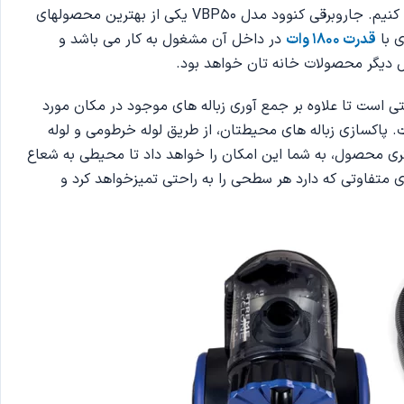
انواع جاروبرقی از شرکتهای مختلف و بندهای متنوع. به همین دلیل ما اینجاییم تا محصولی تک و فوق العاده را به شما عزیزان معرفی کنیم. جاروبرقی کنوود مدل VBP50 یکی از بهترین محصولهای
ی با
قدرت 1800 وات
در داخل آن مشغول به کار می باشد و
کمل دیگر محصولات خانه تان خواهد بود.
 هوشمند دارای فیلتر بهداشتی است تا علاوه بر جمع آوری زباله های موجود در مکان مورد
ت. پاکسازی زباله های محیطتان، از طریق لوله خرطومی و لوله
ی صورت خواهد گرفت و نهایت دقت به کار گرفته خواهد شدو طول این دو لوله با همدیگر 4 متر می باشد که با سیم کابل 8متری محصول، به شما این امکان را خواهد داد تا محیطی به شعاع
های متفاوتی که دارد هر سطحی را به راحتی تمیزخواهد کرد و