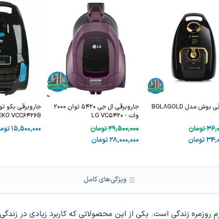
جاروبرقی بوش مدل BGL8GOLD
جاروبرقی ال جی 5420 توان 2000
وات - LG VC5420
EKO VCC6426B
36,0
تومان
29,500,000
تومان
15,500,000
توم
34,0
تومان
28,000,000
تومان
ویژگی‌های کامل
وزمره زندگی است. یکی از این محصولاتی که کاربرد زیادی در زندگی هر