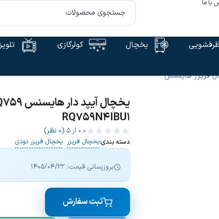
 با ما
رفشویی
یخچال
کولرگازی
تلویز
ل فریزر هایسنس
RQ759N4IBU1
0.0
از ۵
(0 نظر)
یخچال فریزر
یخچال فریزر دودی
دسته بندی:
/
بروزرسانی قیمت: 1405/04/22
ثبت سفارش