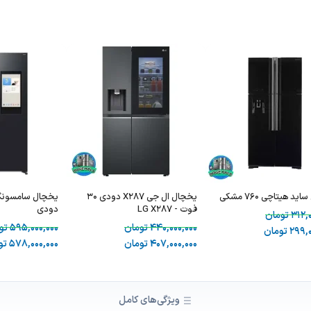
د هیتاچی 760 مشکی
یخچال ال جی X287 دودی 30
فوت - LG X287
دودی
312,
تومان
440,000,000
تومان
595,000,000
تو
299,0
تومان
407,000,000
تومان
578,000,000
تو
ویژگی‌های کامل