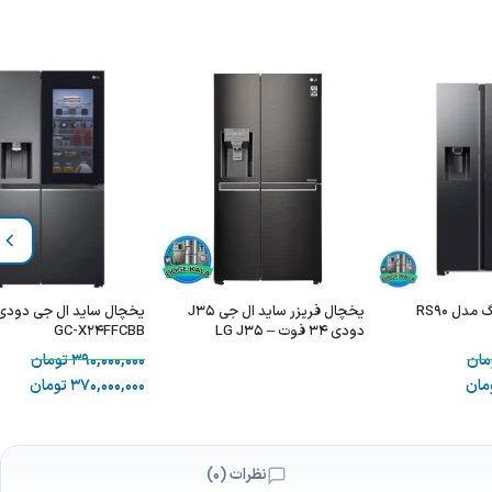
یخچال سامسونگ مدل RS90
یخچال فریزر ساید ال جی J35
یخچال ساید ال جی دودی
دودی 34 فوت – LG J35
GC-X24FFCBB
مان
390,000,000
تومان
مان
370,000,000
تومان
نظرات (0)