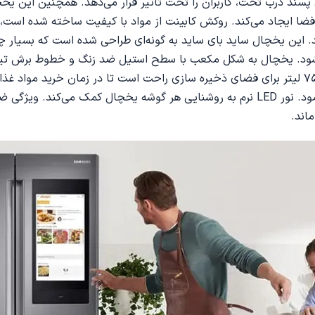
س و جوان پسند درب تخت، کاربران را تحت تاثیر قرار می‌دهد. همچنین ای
ا ایجاد می‌کند. روکش کابینت از مواد با کیفیت ساخته شده است، همی
د. این یخچال ساید بای ساید به گونه‌ای طراحی شده است که بسیار 
می‌شود. یخچال به شکل مکعب با سطح استیل ضد زنگ و خطوط برش تیز
است. یخچال آیپد دار هایسنس RQ759 دارای ظرفیت بزرگ تا 759 لیتر برای فضای ذخیره سازی راحت ا
نظر ارتفاع تنظیم کرد و چیدمان غذا را بسیار آسان‌تر و راحت‌تر نمود. نور LED نرم به روشنا
اند.