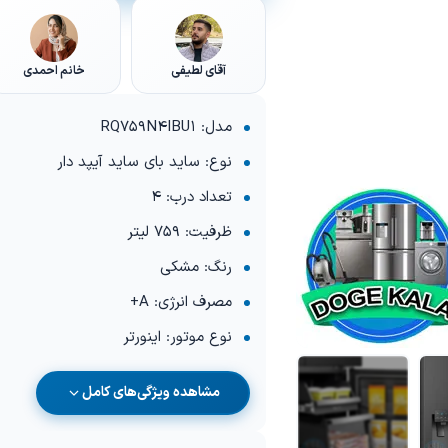
آقای لطیفی
خانم احمدی
مدل: RQ759N4IBU1
نوع: ساید بای ساید آیپد دار
تعداد درب: 4
ظرفیت: 759 لیتر
رنگ: مشکی
مصرف انرژی: A+
نوع موتور: اینورتر
مشاهده ویژگی‌های کامل