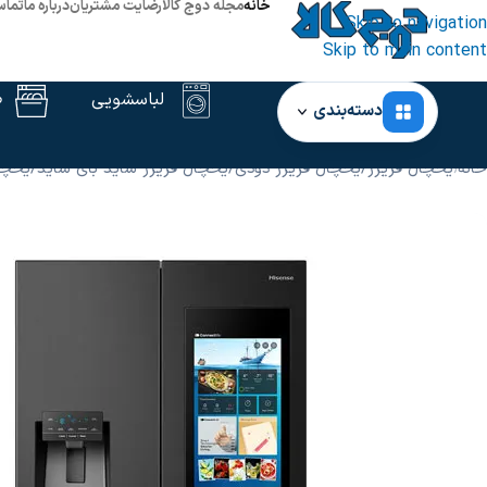
خانه
مجله دوج کالا
رضایت مشتریان
درباره ما
تماس
Skip to navigation
Skip to main content
لباسشویی
ظ
دسته‌بندی
خانه
‹
یخچال فریزر
/
یخچال فریزر دودی
/
یخچال فریزر ساید بای ساید
/
یخچا