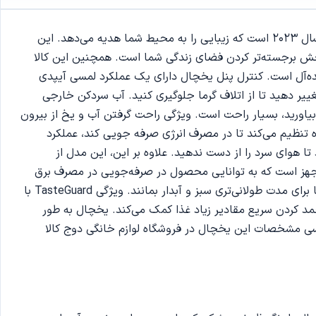
32 فوت 2023 - Hisense RQ759N4IBU1 یکی از یخچال‌های برجسته از برند هایسنس در سال 2023 است که زیبایی را به محیط شما هدیه می‌دهد. این
بخش برجسته‌تر کردن فضای زندگی شما است. همچنین این کالا
یده‌آل است. کنترل پنل یخچال دارای یک عملکرد لمسی آیپدی
یر دهید تا از اتلاف گرما جلوگیری کنید. آب سردکن خارجی
بیاورید، بسیار راحت است. ویژگی راحت گرفتن آب و یخ از بیرون
ه تنظیم می‌کند تا در مصرف انرژی صرفه جویی کند، عملکرد
 هوای سرد را از دست ندهید. علاوه بر این، این مدل از
 مجهز است که به توانایی محصول در صرفه‌جویی در مصرف برق
کمک می‌کند. محفظه سبزیجات TasteLock در یخچال هایسنس RQ759 به شما امکان می‌دهد رطوبت را تنظیم کنید تا سبزیجات شما برای مدت طولانی‌تری سبز و آبدار بمانند. ویژگی TasteGuard با
ل را تازه و عاری از بوهای نامطبوع که بر طعم غذا تأثیر می‌گذارد، نگه می‌دارد. ویژگی راحت QuickFreeze به منجمد کردن سریع مقادیر زیاد غذا کمک می‌کند. یخچال به طور
 ادامه به بررسی مشخصات این یخچال در فروشگاه لوازم خانگی دوج کالا