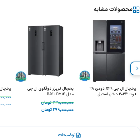
محصولات مشابه
یخچال ال جی X29 دودی 28
یخچال فریزر دوقلوی ال‌ جی
یخچال سای
فوت 2024 داخل استیل
مدل B511-B514
000,000
330,000,000
تومان
00,000
299,000,000
تومان
توضیحات