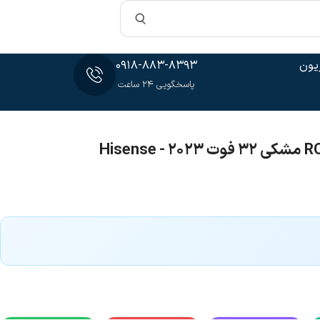
یون
0918-883-8393
پاسخگویی 24 ساعت
یخچال آیپد دار هایسنس RQ759 مشکی 32 فوت 2023 - Hisense