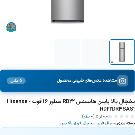
مشاهده عکس‌های طبیعی محصول
5 عکس
یخچال بالا پایین هایسنس RD22 سیلور 16 فوت - Hisense
RD22DR4SAS1
0.0
از ۵
(0 نظر)
یخچال فریزر
یخچال فریزر بالا پایین
دسته بندی:
/