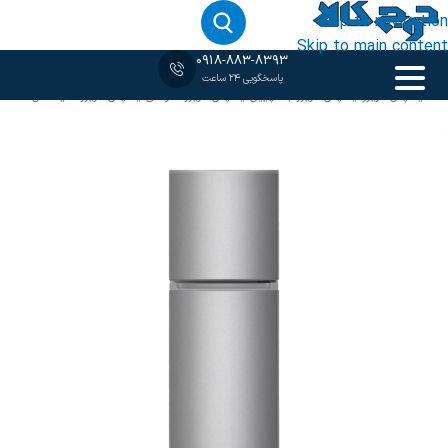
Skip to navigation
Skip to main content
0918-883-8393
پاسخگویی 24 ساعت
خانه
‹
یخچال فریزر
/
یخچال فریزر بالا پایین
/
یخچال فریزر نقره ای
/
یخچال فریزر هایسنس