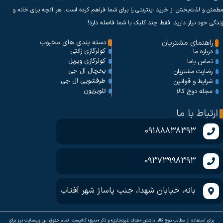
مطمئن و لذت‌بخش از خرید اینترنتی را برای شما فراهم کرده است. هر آنچه برای خانه و
زندگی خود نیاز دارید، فقط چند کلیک با شما فاصله دارد!
راهنمای مشتریان
دسته بندی های محبوب
کولرگازی زانتی
درباره ما
کولرگازی ویربل
تماس باما
یخچال ال جی
رضایت مشتریان
ظرفشویی ال جی
شرایط و قوانین
تلویزیون
مجله دوج کالا
ارتباط با ما
09188838393
09373998393
بانه، خیابان شهدا، جنب پاساژ شهر آفتاب
برای استفاده از مطالب دوج کالا، داشتن «هدف غیرتجاری» و ذکر «منبع» کافیست. تمام حقوق اين وب‌سايت نیز برای