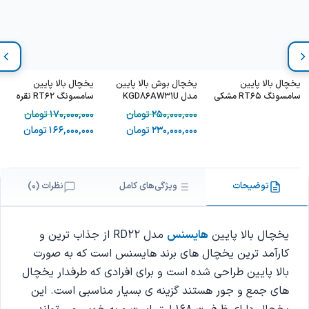
یخچال بالا پایین
یخچال بوش بالا پایین
یخچال بالا پایین
سامسونگ RT65 مشکی
مدل KGD86AW31U
سامسونگ RT62 نقره
– Samsung
سفید
ای
250,000,000
تومان
170,000,000
تومان
RT65B7058BS
230,000,000
تومان
166,000,000
تومان
توضیحات
ویژگی‌های کامل
نظرات (0)
یخچال بالا پایین
هایسنس
مدل RD22 از جذاب ترین و
کارآمد ترین یخچال های برند هایسنس است که به صورت
بالا پایین طراحی شده است و برای افرادی که طرفدار یخچال
های جمع و جور هستند گزینه ی بسیار مناسبی است. این