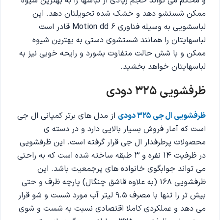
و محکم می تواند حجم زیادی از لباسها را به بهترین شیوه
ممکن شستشو دهد و خشک شده تحویلتان دهد. این
لباسشویی به وسیله فناوری Motion dd 6 قادر است
لباسهایتان را همانند شستشوی دستی به بهترین شیوه
ممکن و با شش حالت متفاوت بشورد و رایحه خوبی نیز به
لباسهایتان خواهد بخشید.
ظرفشویی 325 دودی
ظرفشویی ال جی 325 دودی
از مدل های برتر کمپانی ال جی
است که آمار فروش بسیار بالایی دارد و در دسته ی
محصولات پرطرفدار ال جی قرار گرفته است. این ظرفشویی
در ظرفیت 14 نفره و 3 طبقه ساخته شده است که به راحتی
می تواند جوابگوی خانواده های پرجمعیت باشد. این
ظرفشویی 168 (به علاوه قاشق چنگال) پارچه ظرف و حتی
بیش تر را تنها با مصرف 9.5 لیتر آب مورد شست و شو قرار
می دهد و عملکردی کاملا اقتصادی نسبت به شست و شوی