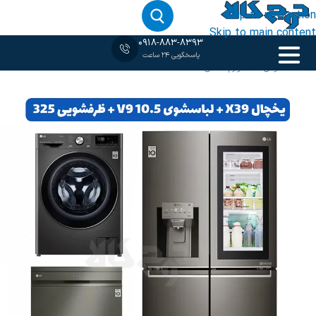
Skip to navigation
Skip to main content
0918-883-8393
پاسخگویی 24 ساعت
خانه
‹
ست دودی
/
ست لوازم خانگی