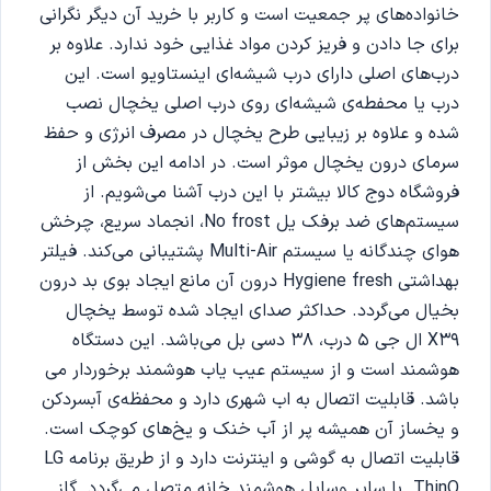
خانواده‌های پر جمعیت است و کاربر با خرید آن دیگر نگرانی
برای جا دادن و فریز کردن مواد غذایی خود ندارد. علاوه بر
درب‌های اصلی دارای درب شیشه‌ای اینستاویو است. این
درب یا محفطه‌ی شیشه‌‌ای روی درب اصلی یخچال نصب
شده و علاوه بر زیبایی طرح یخچال در مصرف انرژی و حفظ
سرمای درون یخچال موثر است. در ادامه این بخش از
فروشگاه دوج کالا بیشتر با این درب آشنا می‌شویم. از
سیستم‌های ضد برفک یل No frost، انجماد سریع، چرخش
هوای چندگانه یا سیستم Multi-Air پشتیبانی می‌کند. فیلتر
بهداشتی Hygiene fresh درون آن مانع ایجاد بوی بد درون
بخیال می‌گردد. حداکثر صدای ایجاد شده توسط یخچال
X39 ال جی 5 درب، 38 دسی بل می‌باشد. این دستگاه
هوشمند است و از سیستم عیب یاب هوشمند برخوردار می
باشد. قابلیت اتصال به اب شهری دارد و محفظه‌ی آبسردکن
و یخساز آن همیشه پر از آب خنک و یخ‌های کوچک است.
قابلیت اتصال به گوشی و اینترنت دارد و از طریق برنامه LG
ThinQ با سایر وسایل هوشمند خانه متصل می‌گردد. گاز