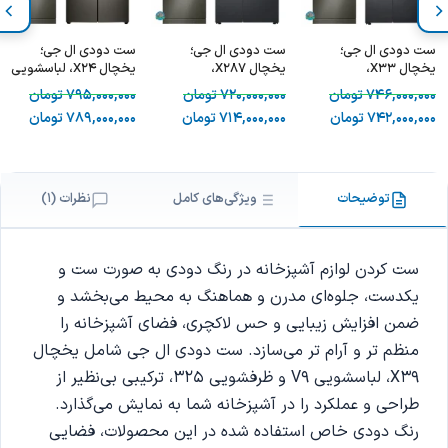
ست دودی ال جی؛
ست دودی ال جی؛
ست دودی ال جی؛
یخچال X33،
یخچال X287،
یخچال X24، لباسشویی
لباسشویی V9 و
لباسشویی V9 و
V9 و ظرفشویی 325
746,000,000
تومان
720,000,000
تومان
795,000,000
تومان
ظرفشویی 325
ظرفشویی 325
742,000,000
تومان
714,000,000
تومان
789,000,000
تومان
توضیحات
ویژگی‌های کامل
نظرات (1)
ست کردن لوازم آشپزخانه در رنگ دودی به صورت ست و
یکدست، جلوه‌ای مدرن و هماهنگ به محیط می‌بخشد و
ضمن افزایش زیبایی و حس لاکچری، فضای آشپزخانه را
منظم تر و آرام تر می‌سازد. ست دودی ال جی شامل یخچال
X39، لباسشویی V9 و ظرفشویی 325، ترکیبی بی‌نظیر از
طراحی و عملکرد را در آشپزخانه شما به نمایش می‌گذارد.
رنگ دودی خاص استفاده شده در این محصولات، فضایی