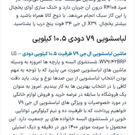
مبرد R410a درون آن جریان دارد و خنک سازی آوای یخچال
را این گاز سبک انجام می‌دهد. با دوج کالا همراه باشید و
بیشتر یخچال X39 ال جی 34 فوت پنج درب را بشناسید.
لباسشویی V9 دودی 10.5 کیلویی
ماشین لباسشویی ال جی V9 ظرفیت 10.5 کیلویی دودی
– LG
WV9142BRP: شستشوی البسه و پارچه ها امروزه به وسیله
ماشین های لباسشویی صورت می پذیرد که با توجه به مهم
بودن انتخاب لباسشویی از بین صدها نوع و برند، باید دقت
کافی را در انتخاب بهترین ها به کار ببندیم. امروز به عنوان
یک فروشگاه با سابقه در عرصه خرید و فروش لوازم خانگی
در مورد خصوصیات و ویژگی های لباسشویی ال جی V9
خواهیم پرداخت که با ظرفیت ده و نیم کیلوگرمی توانایی
خوبی در شستشوی البسه خانواده های پر جمعیت دارد. این
محصول با سرعت موتور 1400 دور در دقیقه و دیگ استیلی