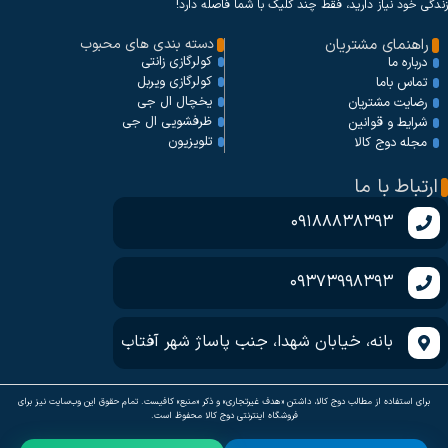
زندگی خود نیاز دارید، فقط چند کلیک با شما فاصله دارد!
راهنمای مشتریان
دسته بندی های محبوب
کولرگازی زانتی
درباره ما
کولرگازی ویربل
تماس باما
یخچال ال جی
رضایت مشتریان
ظرفشویی ال جی
شرایط و قوانین
تلویزیون
مجله دوج کالا
ارتباط با ما
09188838393
09373998393
بانه، خیابان شهدا، جنب پاساژ شهر آفتاب
برای استفاده از مطالب دوج کالا، داشتن «هدف غیرتجاری» و ذکر «منبع» کافیست. تمام حقوق اين وب‌سايت نیز برای
فروشگاه اینترنتی دوج کالا محفوظ است.