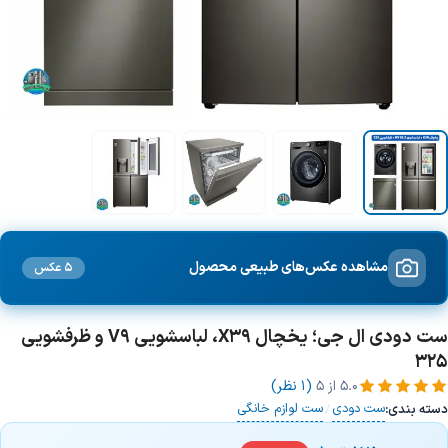
مشاهده عکس‌های طبیعی محصول
5 عکس
ست دودی ال جی؛ یخچال X39، لباسشویی V9 و ظرفشویی
325
5.0
از ۵
(1 نظر)
ست دودی
ست لوازم خانگی
دسته بندی:
/