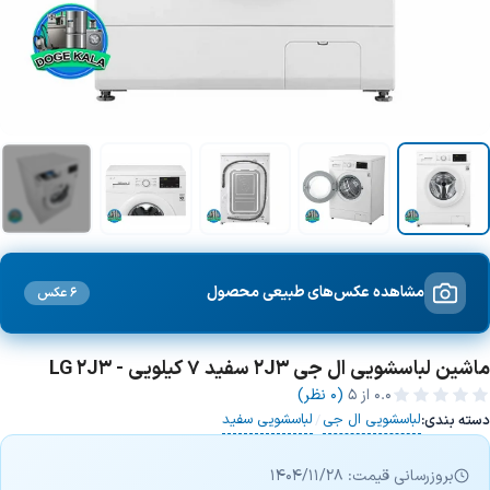
+4 تصویر
مشاهده عکس‌های طبیعی محصول
6 عکس
ماشین لباسشویی ال جی 2J3 سفید 7 کیلویی - LG 2J3
0.0
از ۵
(0 نظر)
لباسشویی ال جی
لباسشویی سفید
دسته بندی:
/
بروزرسانی قیمت: 1404/11/28