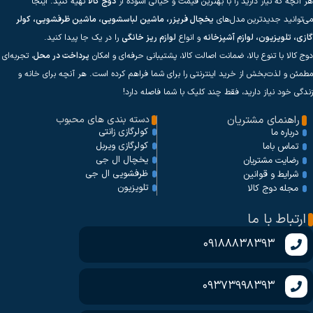
هر آنچه که نیاز دارید را با بهترین قیمت و خیالی آسوده از
دوج کالا
تهیه کنید. اینجا
می‌توانید جدیدترین مدل‌های
یخچال فریزر، ماشین لباسشویی، ماشین ظرفشویی، کولر
گازی، تلویزیون، لوازم آشپزخانه
و انواع
لوازم ریز خانگی
را در یک جا پیدا کنید.
دوج کالا با تنوع بالا، ضمانت اصالت کالا، پشتیبانی حرفه‌ای و امکان
پرداخت در محل
، تجربه‌ای
مطمئن و لذت‌بخش از خرید اینترنتی را برای شما فراهم کرده است. هر آنچه برای خانه و
زندگی خود نیاز دارید، فقط چند کلیک با شما فاصله دارد!
راهنمای مشتریان
دسته بندی های محبوب
کولرگازی زانتی
درباره ما
کولرگازی ویربل
تماس باما
یخچال ال جی
رضایت مشتریان
ظرفشویی ال جی
شرایط و قوانین
تلویزیون
مجله دوج کالا
ارتباط با ما
09188838393
09373998393