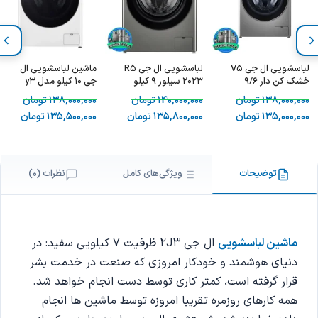
لباسشویی ال جی V5
لباسشویی ال جی R5
ماشین لباسشویی ال
خشک کن دار 9/6
2023 سیلور 9 کیلو
جی 10 کیلو مدل y3
کیلویی
سفید F4Y3RYGYWV
138,000,000
تومان
140,000,000
تومان
138,000,000
تومان
135,000,000
تومان
135,800,000
تومان
135,500,000
تومان
توضیحات
ویژگی‌های کامل
نظرات (0)
ماشین لباسشویی
ال جی 2J3 ظرفیت 7 کیلویی سفید: در
دنیای هوشمند و خودکار امروزی که صنعت در خدمت بشر
قرار گرفته است، کمتر کاری توسط دست انجام خواهد شد.
همه کارهای روزمره تقریبا امروزه توسط ماشین ها انجام