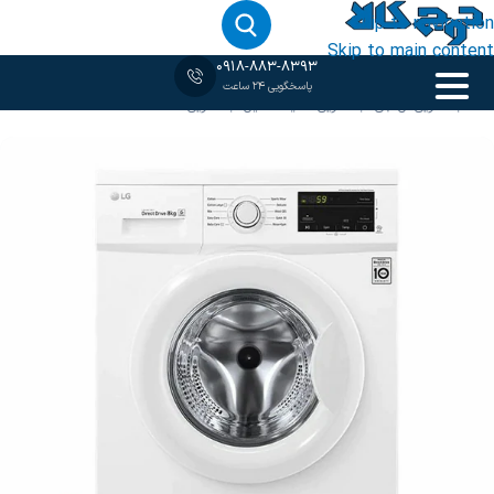
Skip to navigation
Skip to main content
0918-883-8393
پاسخگویی 24 ساعت
خانه
‹
لباسشویی ال جی
/
لباسشویی سفید
/
ماشین لباسشویی