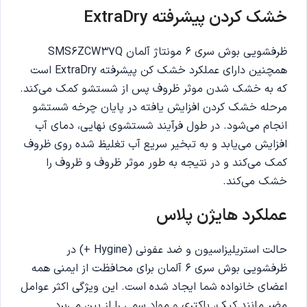
خشک کردن پیشرفته ExtraDry
ظرفشویی بوش سری 6 مونتاژ آلمان SMS6ZCW37Q
همچنین دارای عملکرد خشک کن پیشرفته ExtraDry است
که به خشک شدن موثر ظروف پس از شستشو کمک می‌کند.
مرحله خشک کردن افزایش یافته در پایان چرخه شستشو
انجام می‌شود. در طول فرآیند شستشوی نهایی، دمای آب
افزایش می‌یابد و به تبخیر سریع آب تغلیظ شده روی ظروف
کمک می‌کند و در نتیجه به طور موثر ظروف و ظروف را
خشک می‌کند.
عملکرد هایژن پلاس
حالت استریلیزاسیون و ضد عفونی (Hygine +) در
ظرفشویی بوش سری 6 آلمان برای محافظت از ایمنی همه
اعضای خانواده شما ایجاد شده است. این ویژگی اکثر عوامل
مضر مانند کپک، باکتری و مواد سمی را از بین می‌برد.