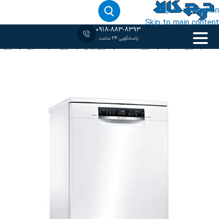
Skip to navigation
Skip to main content
0918-883-8393
پاسخگویی 24 ساعت
خانه
‹
ظرفشویی 13 نفره
/
ظرفشویی 3 طبقه
/
ظرفشویی بوش
/
ظرفشویی سفید
/
ماشین ظرفشویی