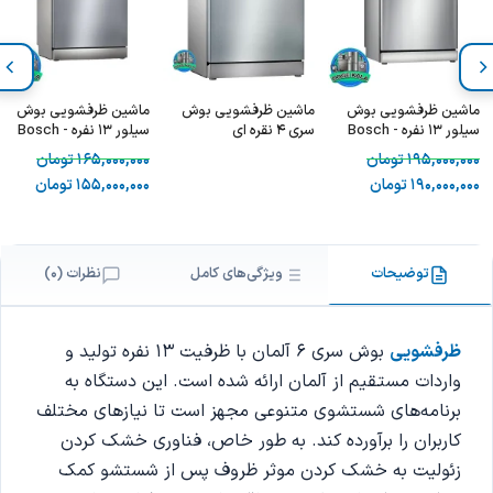
ماشین ظرفشویی بوش
ماشین ظرفشویی بوش
ماشین ظرفشویی بوش
سیلور 13 نفره - Bosch
سری 4 نقره ای
سیلور 13 نفره - Bosch
SMS6ZCI37Q
SMS8ZDI86Q
195,000,000
تومان
165,000,000
تومان
190,000,000
تومان
155,000,000
تومان
توضیحات
ویژگی‌های کامل
نظرات (0)
ظرفشویی
بوش سری 6 آلمان با ظرفیت 13 نفره تولید و
واردات مستقیم از آلمان ارائه شده است. این دستگاه به
برنامه‌های شستشوی متنوعی مجهز است تا نیازهای مختلف
کاربران را برآورده کند. به طور خاص، فناوری خشک کردن
زئولیت به خشک کردن موثر ظروف پس از شستشو کمک