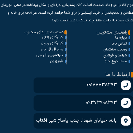
دوج کالا با تنوع بالا، ضمانت اصالت کالا، پشتیبانی حرفه‌ای و امکان
پرداخت در محل
، تجربه‌ای
مطمئن و لذت‌بخش از خرید اینترنتی را برای شما فراهم کرده است. هر آنچه برای خانه و
زندگی خود نیاز دارید، فقط چند کلیک با شما فاصله دارد!
راهنمای مشتریان
دسته بندی های محبوب
کولرگازی زانتی
درباره ما
کولرگازی ویربل
تماس باما
یخچال ال جی
رضایت مشتریان
ظرفشویی ال جی
شرایط و قوانین
تلویزیون
مجله دوج کالا
ارتباط با ما
09188838393
09373998393
بانه، خیابان شهدا، جنب پاساژ شهر آفتاب