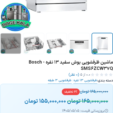
ماشین ظرفشویی بوش سفید 13 نفره - Bosch
+2 تصویر
SMS6ZCW37Q
0.0
از ۵
(0 نظر)
ظرفشویی 13 نفره
ظرفشویی 3 طبقه
دسته بندی:
/
165,000,000
تومان
6% تخفیف
165,000,000
تومان
155,000,000
تومان
بروزرسانی قیمت: 1405/05/05