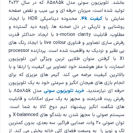
بخشد. تلویزیون سونی مدل 85x85k که در سال 2022
تولید شده است، میزبان حرفه ای و بی عیب و نقص صفحه
نمایش با
کیفیت 4k
، محدوده دینامیکی HDR با ایجاد
روشنایی و تاریکی در دل صحنه ها، زاویه دید گسترده و
مطلوب، قابلیت x-motion clarity با ایجاد حداکثر قدرت
رفرش سازی تصاویر و فناوری live colour با ایجاد رنگ های
بی نظیر و نزدیک به واقعیت شده است. پردازنده processor
X1 با گرفتن عنوان طلایی ترین ویژگی این تلویزیون
اسمارت، با مغز هوشمند خود تصاویر بی کیفیت را ارتقا و با
بالاترین کیفیت عرضه می کند. گیمر های عزیزی که برای
انجام بازی های هیجان انگیز و سرعتی خود به یک تلویزیون
حرفه ای نیازمندید،
خرید تلویزیون سونی
مدل 85x85k با
رفرش ریت قدرتمند و مجهز به یک سری امکانات و قابلیت
های شگفت انگیز پیشنهاد تیم دوج کالا به شما است.
سیستم صوتی با مجهز شدن به بلندگو های X-balannced و
توان صوتی 20 وات، صدایی فراگیر، سه بعدی، بدون کمترین
لگ و نویز را به وسعت فضای کلی خانه پخش می کند. از