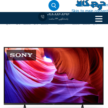
Skip to navigation
Skip to main content
0918-883-8393
پاسخگویی 24 ساعت
خانه
‹
85 اینج
/
تلویزیون
/
تلویزیون 4K
/
تلویزیون LED
/
تلویزیون سونی
/
تلویزیون سونی 85 اینچ