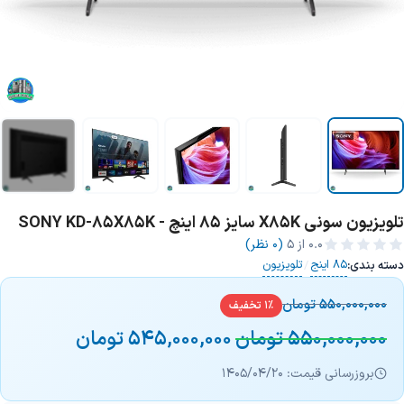
تلویزیون سونی X85K سایز 85 اینچ - SONY KD-85X85K
+3 تصویر
0.0
از ۵
(0 نظر)
85 اینج
تلویزیون
دسته بندی:
/
550,000,000
تومان
1% تخفیف
550,000,000
تومان
545,000,000
تومان
بروزرسانی قیمت: 1405/04/20