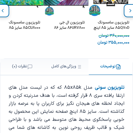
تلویزیون سامسونگ
تلویزیون ال جی
تلویزیون سامسونگ
85Q70D سایز 85 اینچ
86UR7800 سایز 86
85CU8000 سایز 85
اینچ
اینچ
360,000,000
تومان
355,000,000
تومان
توضیحات
ویژگی‌های کامل
نظرات (0)
تلویزیون سونی
مدل 85x85k که که در لیست مدل های
ارتقا یافته سری 8 قرار گرفته است، با هدف مدرنیته کردن و
ایجاد لحظه های هیجان نگیز برای کاربران پا به عرصه بازار
گذاشته است. سایز 85 اینچ صفحه نمایش این محصول به
خوبی پاسخگوی محیط های متوسط می باشد و با طراحی
شیک و قالب ظریف روحی نوین به کاشانه های شما می