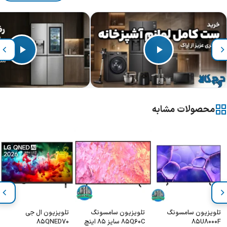
محصولات مشابه
تلویزیون سامسونگ
تلویزیون سامسونگ
تلویزیون ال جی
85U8000F
85Q60C سایز 85 اینچ
85QNED70