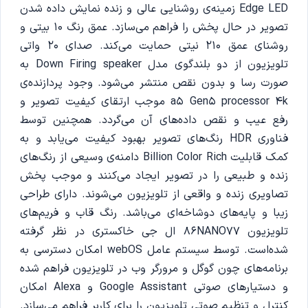
Edge LED زمینه‌ی روشنایی عالی و زنده نمایش داده شدن
تصویر در حال پخش را فراهم می‌سازد. عمق رنگ 10 بیتی و
روشنای عمق 210 نیتی حمایت می‌کند. صدای 20 واتی
تلویزیون از دو بلندگوی مدل Down Firing speaker به
صورت رسا و بدون نقص منتشر می‌شود. وجود پردازنده‌ی
a5 Gen5 processor 4k موجب ارتقای کیفیت تصویر و
رفع عیب و نقص داده‌های آن می‌گردد. همچنین توسط
فناوری HDR رنگ‌های تصویر بهبود کیفیت می‌یابد و به
کمک قابلیت Billion Color Rich دامنه‌ی وسیعی از رنگ‌های
زنده و طبیعی را در تصویر ایجاد می‌کنند و موجب پخش
تصاویری زنده و واقعی از تلویزیون می‌‌شوند. دارای طراحی
زیبا و پایه‌های دوشاخه‌ای می‌باشد. رنگ قاب و فریم‌های
تلویزیون 86NANO77 ال جی خاکستری در نظر گرفته
شده‌است. توسط سیستم عامل webOS امکان دسترسی به
برنامه‌های چون گوگل و مرورگر وب در تلویزیون فراهم شده
و دستیارهای صوتی Google Assistant و Alexa امکان
کنترل و تنظیم صوتی تلویزیون را برای کاربر فراهم می‌سازد.