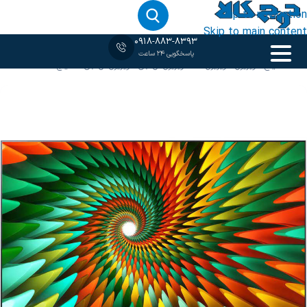
Skip to navigation
Skip to main content
0918-883-8393
پاسخگویی 24 ساعت
خانه
‹
85 اینج
/
تلویزیون
/
تلویزیون 4K
/
تلویزیون ال جی
/
تلویزیون ال جی 86 اینچ