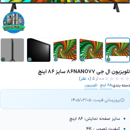
تلویزیون ال جی 86NANO77 سایز 86 اینچ
+3 تصویر
0.0
از ۵
(0 نظر)
85 اینج
تلویزیون
دسته بندی:
/
بروزرسانی قیمت: 1405/03/05
سایز صفحه نمایش: 86 اینچ
کیفیت تصویر : 4K