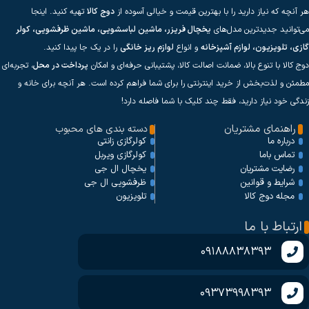
هر آنچه که نیاز دارید را با بهترین قیمت و خیالی آسوده از
دوج کالا
تهیه کنید. اینجا
می‌توانید جدیدترین مدل‌های
یخچال فریزر، ماشین لباسشویی، ماشین ظرفشویی، کولر
گازی، تلویزیون، لوازم آشپزخانه
و انواع
لوازم ریز خانگی
را در یک جا پیدا کنید.
دوج کالا با تنوع بالا، ضمانت اصالت کالا، پشتیبانی حرفه‌ای و امکان
پرداخت در محل
، تجربه‌ای
مطمئن و لذت‌بخش از خرید اینترنتی را برای شما فراهم کرده است. هر آنچه برای خانه و
زندگی خود نیاز دارید، فقط چند کلیک با شما فاصله دارد!
راهنمای مشتریان
دسته بندی های محبوب
کولرگازی زانتی
درباره ما
کولرگازی ویربل
تماس باما
یخچال ال جی
رضایت مشتریان
ظرفشویی ال جی
شرایط و قوانین
تلویزیون
مجله دوج کالا
ارتباط با ما
09188838393
09373998393