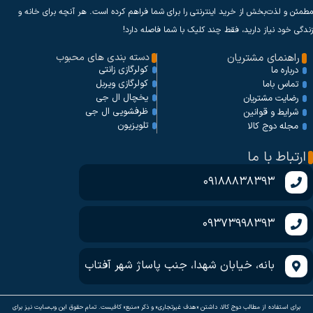
مطمئن و لذت‌بخش از خرید اینترنتی را برای شما فراهم کرده است. هر آنچه برای خانه و
زندگی خود نیاز دارید، فقط چند کلیک با شما فاصله دارد!
راهنمای مشتریان
دسته بندی های محبوب
کولرگازی زانتی
درباره ما
کولرگازی ویربل
تماس باما
یخچال ال جی
رضایت مشتریان
ظرفشویی ال جی
شرایط و قوانین
تلویزیون
مجله دوج کالا
ارتباط با ما
09188838393
09373998393
بانه، خیابان شهدا، جنب پاساژ شهر آفتاب
برای استفاده از مطالب دوج کالا، داشتن «هدف غیرتجاری» و ذکر «منبع» کافیست. تمام حقوق اين وب‌سايت نیز برای