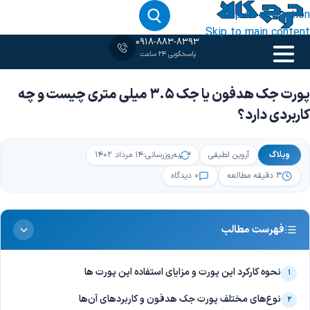
Skip to navigation
Skip to main content
0918-883-8393
پاسخگویی 24 ساعت
خانه
‹
وبلاگ
‹
پورت جک هدفون یا جک ۳.۵ میلی متری چیست و چه ک…
پورت جک هدفون یا جک ۳.۵ میلی متری چیست و چه
کاربردی دارد؟
وبلاگ
آروین لطیفی
به‌روزرسانی:
۱۴ مرداد ۱۴۰۲
۳ دقیقه مطالعه
۰ دیدگاه
فهرست مطالب
نحوه کارکرد این پورت و مزایای استفاده این پورت ها
۱
نوع‌های مختلف پورت جک هدفون و کاربردهای آن‌ها
۲